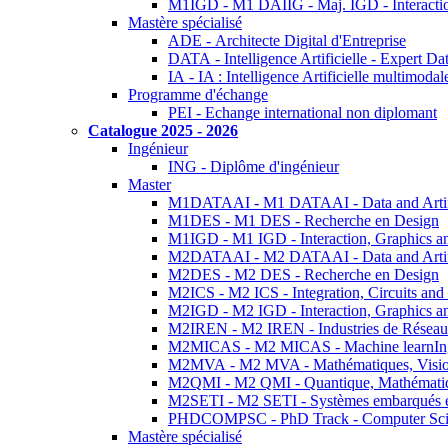
M1IGD - M1 DAIIG - Maj. IGD - Interactio
Mastère spécialisé
ADE - Architecte Digital d'Entreprise
DATA - Intelligence Artificielle - Expert 
IA - IA : Intelligence Artificielle multimoda
Programme d'échange
PEI - Echange international non diplomant
Catalogue 2025 - 2026
Ingénieur
ING - Diplôme d'ingénieur
Master
M1DATAAI - M1 DATAAI - Data and Artific
M1DES - M1 DES - Recherche en Design
M1IGD - M1 IGD - Interaction, Graphics a
M2DATAAI - M2 DATAAI - Data and Artific
M2DES - M2 DES - Recherche en Design
M2ICS - M2 ICS - Integration, Circuits and
M2IGD - M2 IGD - Interaction, Graphics a
M2IREN - M2 IREN - Industries de Réseau
M2MICAS - M2 MICAS - Machine learnIng
M2MVA - M2 MVA - Mathématiques, Vision
M2QMI - M2 QMI - Quantique, Mathématiq
M2SETI - M2 SETI - Systèmes embarqués et 
PHDCOMPSC - PhD Track - Computer Sci
Mastère spécialisé