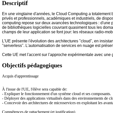
Descriptif
En une vingtaine d'années, le Cloud Computing a totalement b
privés et professionnels, académiques et industriels, de dispose
computing repose sur deux avancées technologiques : d'une part
de bibliothèques logicielles couvrant quasiment tous les doma
champs de leur application se font jour: les réseaux radio-mobi
L’UE présente l'évolution des architectures "cloud", en insist
"serverless". L'automatisation de services en nuage est présen
Cette UE met l'accent sur l'approche expérimentale avec une g
Objectifs pédagogiques
Acquis d'apprentissage
À l'issue de l'UE, l'élève sera capable de:
- Expliquer le fonctionnement d'un système cloud et ses composants.
- Déployer des applications virtualisés dans des environnements de c
- Concevoir des architectures de microservices en exploitant les avan
Compétences de rattachement (et justification)