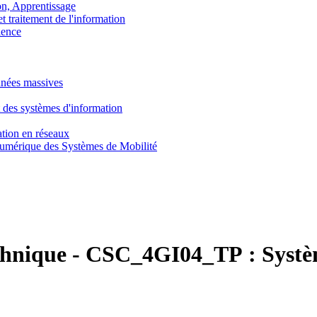
, Apprentissage
traitement de l'information
ence
nnées massives
 des systèmes d'information
tion en réseaux
umérique des Systèmes de Mobilité
chnique
-
CSC_4GI04_TP :
Systè