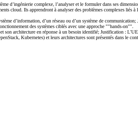
ème d’ingénierie complexe, l’analyser et le formuler dans ses dimensions
ments cloud. Ils apprendront à analyser des problèmes complexes liés à l
n système d’information, d’un réseau ou d’un système de communication; Ju
e fonctionnement des systèmes ciblés avec une approche ""hands-on"".
t son architecture en réponse à un besoin identifié; Justification : L'U
penStack, Kubernetes) et leurs architectures sont présentés dans le cont