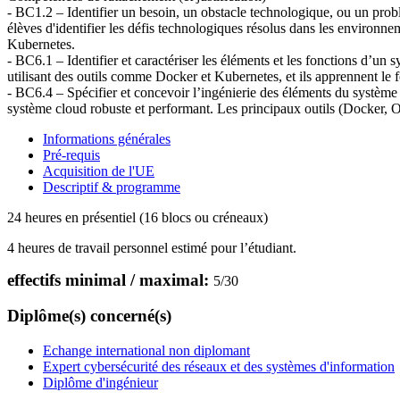
- BC1.2 – Identifier un besoin, un obstacle technologique, ou un probl
élèves d'identifier les défis technologiques résolus dans les environne
Kubernetes.
- BC6.1 – Identifier et caractériser les éléments et les fonctions d’u
utilisant des outils comme Docker et Kubernetes, et ils apprennent l
- BC6.4 – Spécifier et concevoir l’ingénierie des éléments du système e
système cloud robuste et performant. Les principaux outils (Docker, O
Informations générales
Pré-requis
Acquisition de l'UE
Descriptif & programme
24 heures en présentiel (16 blocs ou créneaux)
4 heures de travail personnel estimé pour l’étudiant.
effectifs minimal / maximal:
5
/
30
Diplôme(s) concerné(s)
Echange international non diplomant
Expert cybersécurité des réseaux et des systèmes d'information
Diplôme d'ingénieur