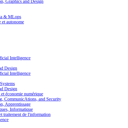
n, Graphics and Design
Data & MLops
le et autonome
ial Intelligence
nd Design
ial Intelligence
 Systems
nd Design
 et économie numérique
, CommunicAtions, and Security
, Apprentissage
ues, Informatique
traitement de l'information
ence