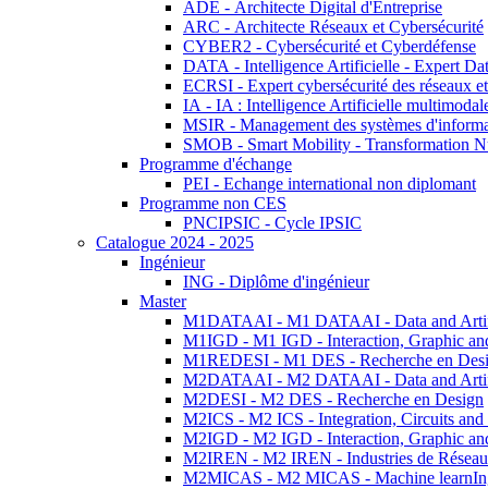
ADE - Architecte Digital d'Entreprise
ARC - Architecte Réseaux et Cybersécurité
CYBER2 - Cybersécurité et Cyberdéfense
DATA - Intelligence Artificielle - Expert 
ECRSI - Expert cybersécurité des réseaux et
IA - IA : Intelligence Artificielle multimoda
MSIR - Management des systèmes d'informa
SMOB - Smart Mobility - Transformation N
Programme d'échange
PEI - Echange international non diplomant
Programme non CES
PNCIPSIC - Cycle IPSIC
Catalogue 2024 - 2025
Ingénieur
ING - Diplôme d'ingénieur
Master
M1DATAAI - M1 DATAAI - Data and Artific
M1IGD - M1 IGD - Interaction, Graphic an
M1REDESI - M1 DES - Recherche en Des
M2DATAAI - M2 DATAAI - Data and Artific
M2DESI - M2 DES - Recherche en Design
M2ICS - M2 ICS - Integration, Circuits and
M2IGD - M2 IGD - Interaction, Graphic an
M2IREN - M2 IREN - Industries de Réseau
M2MICAS - M2 MICAS - Machine learnIng