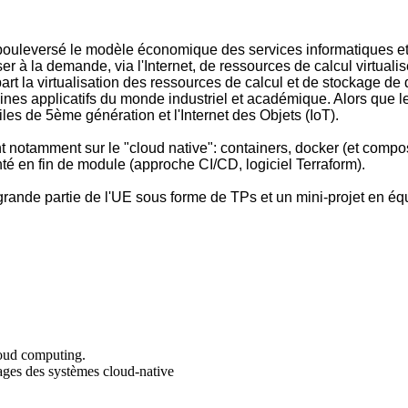
ouleversé le modèle économique des services informatiques et d
r à la demande, via l'Internet, de ressources de calcul virtualis
 la virtualisation des ressources de calcul et de stockage de do
ines applicatifs du monde industriel et académique. Alors que l
les de 5ème génération et l'Internet des Objets (IoT).
ant notamment sur le "cloud native": containers, docker (et compo
té en fin de module (approche CI/CD, logiciel Terraform).
rande partie de l'UE sous forme de TPs et un mini-projet en éq
loud computing.
tages des systèmes cloud-native