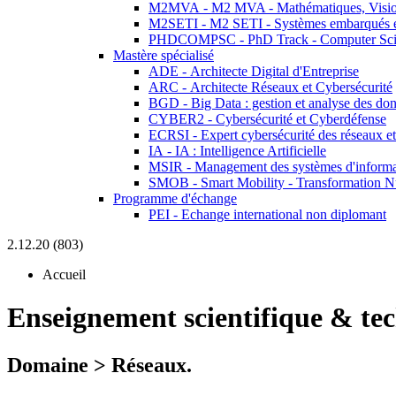
M2MVA - M2 MVA - Mathématiques, Vision
M2SETI - M2 SETI - Systèmes embarqués et 
PHDCOMPSC - PhD Track - Computer Sci
Mastère spécialisé
ADE - Architecte Digital d'Entreprise
ARC - Architecte Réseaux et Cybersécurité
BGD - Big Data : gestion et analyse des do
CYBER2 - Cybersécurité et Cyberdéfense
ECRSI - Expert cybersécurité des réseaux et
IA - IA : Intelligence Artificielle
MSIR - Management des systèmes d'informa
SMOB - Smart Mobility - Transformation N
Programme d'échange
PEI - Echange international non diplomant
2.12.20 (803)
Accueil
Enseignement scientifique & te
Domaine > Réseaux.