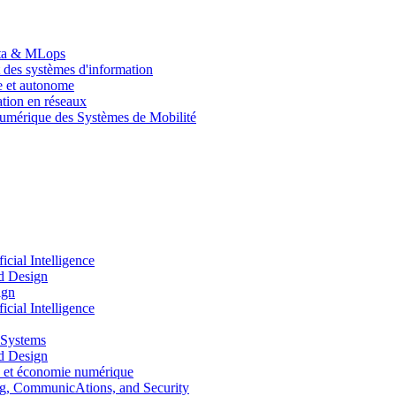
Data & MLops
 des systèmes d'information
le et autonome
tion en réseaux
umérique des Systèmes de Mobilité
ial Intelligence
d Design
ign
ial Intelligence
 Systems
d Design
 et économie numérique
, CommunicAtions, and Security