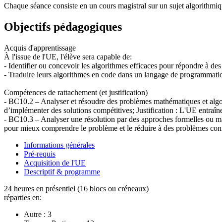
Chaque séance consiste en un cours magistral sur un sujet algorithmiq
Objectifs pédagogiques
Acquis d'apprentissage
À l'issue de l'UE, l'élève sera capable de:
- Identifier ou concevoir les algorithmes efficaces pour répondre à de
- Traduire leurs algorithmes en code dans un langage de programma
Compétences de rattachement (et justification)
- BC10.2 – Analyser et résoudre des problèmes mathématiques et algorit
d’implémenter des solutions compétitives; Justification : L'UE entraî
- BC10.3 – Analyser une résolution par des approches formelles ou ma
pour mieux comprendre le problème et le réduire à des problèmes con
Informations générales
Pré-requis
Acquisition de l'UE
Descriptif & programme
24 heures en présentiel (16 blocs ou créneaux)
réparties en:
Autre :
3