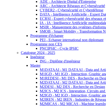
ADE - Architecte Digital d'Entreprise
ARC - Architecte Réseaux et Cybersécurité
CYBER2 - Cybersécurité et Cyberdéfense
DATA - Intelligence Artificielle - Expert 
ECRSI - Expert cybersécurité des réseaux et
IA - IA : Intelligence Artificielle multimoda
MSIR - Management des systèmes d'informa
SMOB - Smart Mobility - Transformation N
Programme d'échange
PEI - Echange international non diplomant
Programme non CES
PNCIPSIC - Cycle IPSIC
Catalogue 2024 - 2025
Ingénieur
ING - Diplôme d'ingénieur
Master
M1DATAAI - M1 DATAAI - Data and Artific
M1IGD - M1 IGD - Interaction, Graphic an
M1REDESI - M1 DES - Recherche en Des
M2DATAAI - M2 DATAAI - Data and Artific
M2DESI - M2 DES - Recherche en Design
M2ICS - M2 ICS - Integration, Circuits and
M2IGD - M2 IGD - Interaction, Graphic an
M2IREN - M2 IREN - Industries de Réseau
M2MICAS - M2 MICAS - Machine learnIng