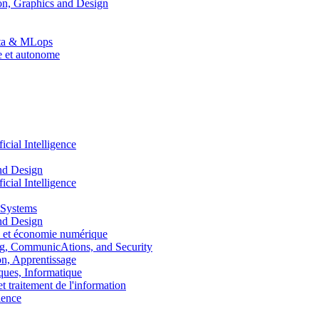
n, Graphics and Design
Data & MLops
le et autonome
ial Intelligence
nd Design
ial Intelligence
 Systems
nd Design
 et économie numérique
, CommunicAtions, and Security
, Apprentissage
ues, Informatique
traitement de l'information
ence