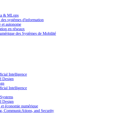
Data & MLops
 des systèmes d'information
le et autonome
tion en réseaux
umérique des Systèmes de Mobilité
ial Intelligence
d Design
ign
ial Intelligence
 Systems
d Design
 et économie numérique
, CommunicAtions, and Security