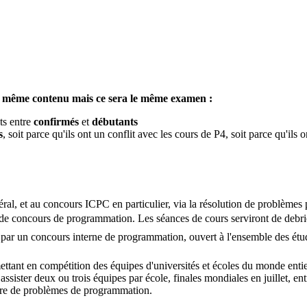
 le même contenu mais ce sera le même examen :
ts entre
confirmés
et
débutants
s
, soit parce qu'ils ont un conflit avec les cours de P4, soit parce qu'il
l, et au concours ICPC en particulier, via la résolution de problèmes 
 concours de programmation. Les séances de cours serviront de debriefi
par un concours interne de programmation, ouvert à l'ensemble des étudi
ant en compétition des équipes d'universités et écoles du monde entier.
ssister deux ou trois équipes par école, finales mondiales en juillet, en
bre de problèmes de programmation.