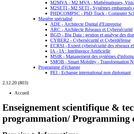
M2MVA - M2 MVA - Mathématiques, Vision
M2SETI - M2 SETI - Systèmes embarqués et 
PHDCOMPSC - PhD Track - Computer Sci
Mastère spécialisé
ADE - Architecte Digital d'Entreprise
ARC - Architecte Réseaux et Cybersécurité
BGD - Big Data : gestion et analyse des do
CYBER2 - Cybersécurité et Cyberdéfense
ECRSI - Expert cybersécurité des réseaux et
IA - IA : Intelligence Artificielle
MSIR - Management des systèmes d'informa
SMOB - Smart Mobility - Transformation N
Programme d'échange
PEI - Echange international non diplomant
2.12.20 (803)
Accueil
Enseignement scientifique & te
programmation/ Programming co