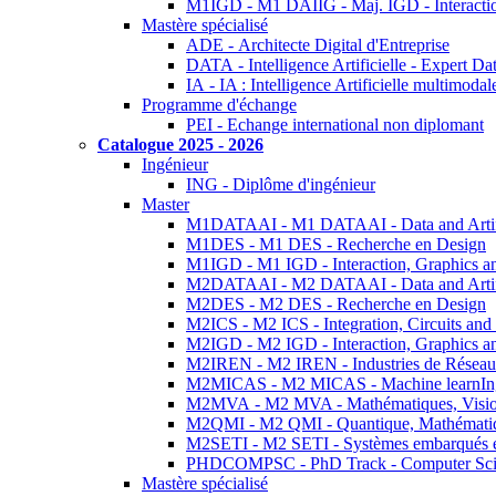
M1IGD - M1 DAIIG - Maj. IGD - Interactio
Mastère spécialisé
ADE - Architecte Digital d'Entreprise
DATA - Intelligence Artificielle - Expert 
IA - IA : Intelligence Artificielle multimoda
Programme d'échange
PEI - Echange international non diplomant
Catalogue 2025 - 2026
Ingénieur
ING - Diplôme d'ingénieur
Master
M1DATAAI - M1 DATAAI - Data and Artific
M1DES - M1 DES - Recherche en Design
M1IGD - M1 IGD - Interaction, Graphics a
M2DATAAI - M2 DATAAI - Data and Artific
M2DES - M2 DES - Recherche en Design
M2ICS - M2 ICS - Integration, Circuits and
M2IGD - M2 IGD - Interaction, Graphics a
M2IREN - M2 IREN - Industries de Réseau
M2MICAS - M2 MICAS - Machine learnIng
M2MVA - M2 MVA - Mathématiques, Vision
M2QMI - M2 QMI - Quantique, Mathématiq
M2SETI - M2 SETI - Systèmes embarqués et 
PHDCOMPSC - PhD Track - Computer Sci
Mastère spécialisé