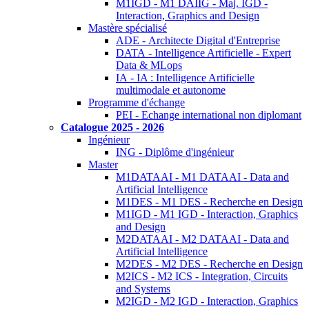
M1IGD - M1 DAIIG - Maj. IGD -
Interaction, Graphics and Design
Mastère spécialisé
ADE - Architecte Digital d'Entreprise
DATA - Intelligence Artificielle - Expert
Data & MLops
IA - IA : Intelligence Artificielle
multimodale et autonome
Programme d'échange
PEI - Echange international non diplomant
Catalogue 2025 - 2026
Ingénieur
ING - Diplôme d'ingénieur
Master
M1DATAAI - M1 DATAAI - Data and
Artificial Intelligence
M1DES - M1 DES - Recherche en Design
M1IGD - M1 IGD - Interaction, Graphics
and Design
M2DATAAI - M2 DATAAI - Data and
Artificial Intelligence
M2DES - M2 DES - Recherche en Design
M2ICS - M2 ICS - Integration, Circuits
and Systems
M2IGD - M2 IGD - Interaction, Graphics