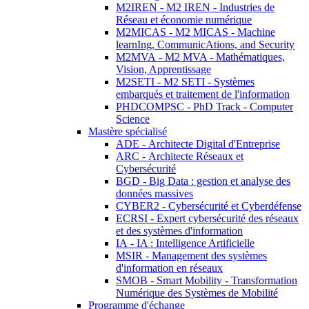
M2IREN - M2 IREN - Industries de
Réseau et économie numérique
M2MICAS - M2 MICAS - Machine
learnIng, CommunicAtions, and Security
M2MVA - M2 MVA - Mathématiques,
Vision, Apprentissage
M2SETI - M2 SETI - Systèmes
embarqués et traitement de l'information
PHDCOMPSC - PhD Track - Computer
Science
Mastère spécialisé
ADE - Architecte Digital d'Entreprise
ARC - Architecte Réseaux et
Cybersécurité
BGD - Big Data : gestion et analyse des
données massives
CYBER2 - Cybersécurité et Cyberdéfense
ECRSI - Expert cybersécurité des réseaux
et des systèmes d'information
IA - IA : Intelligence Artificielle
MSIR - Management des systèmes
d'information en réseaux
SMOB - Smart Mobility - Transformation
Numérique des Systèmes de Mobilité
Programme d'échange