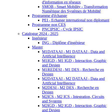
d'information en réseaux
SMOB - Smart Mobility - Transformation
Numérique des Systèmes de Mobilité
Programme d'échange
PEI - Echange international non diplomant
Programme non CES
PNCIPSIC - Cycle IPSIC
Catalogue 2024 - 2025
Ingénieur
ING - Diplôme d'ingénieur
Master
M1DATAAI - M1 DATAAI - Data and
Artificial Intelligence
M1IGD - M1 IGD - Interaction, Graphic
and Design
M1REDESI - M1 DES - Recherche en
Design
M2DATAAI - M2 DATAAI - Data and
Artificial Intelligence
M2DESI - M2 DES - Recherche en
Design
M2ICS - M2 ICS - Integration, Circuits
and Systems
M2IGD - M2 IGD - Interaction, Graphic
and Design