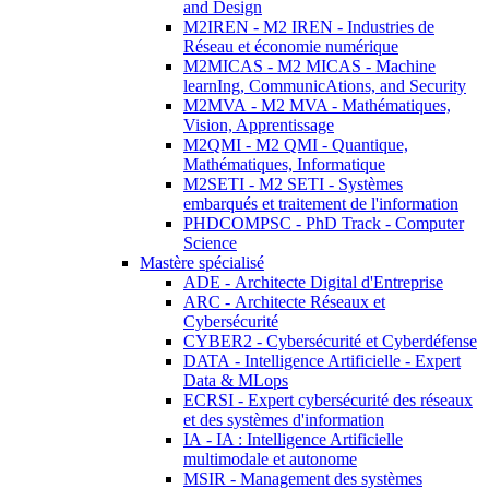
and Design
M2IREN - M2 IREN - Industries de
Réseau et économie numérique
M2MICAS - M2 MICAS - Machine
learnIng, CommunicAtions, and Security
M2MVA - M2 MVA - Mathématiques,
Vision, Apprentissage
M2QMI - M2 QMI - Quantique,
Mathématiques, Informatique
M2SETI - M2 SETI - Systèmes
embarqués et traitement de l'information
PHDCOMPSC - PhD Track - Computer
Science
Mastère spécialisé
ADE - Architecte Digital d'Entreprise
ARC - Architecte Réseaux et
Cybersécurité
CYBER2 - Cybersécurité et Cyberdéfense
DATA - Intelligence Artificielle - Expert
Data & MLops
ECRSI - Expert cybersécurité des réseaux
et des systèmes d'information
IA - IA : Intelligence Artificielle
multimodale et autonome
MSIR - Management des systèmes