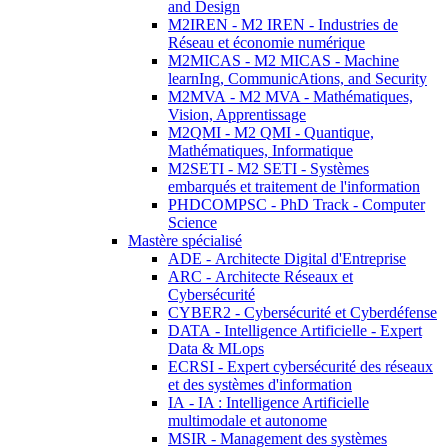
and Design
M2IREN - M2 IREN - Industries de
Réseau et économie numérique
M2MICAS - M2 MICAS - Machine
learnIng, CommunicAtions, and Security
M2MVA - M2 MVA - Mathématiques,
Vision, Apprentissage
M2QMI - M2 QMI - Quantique,
Mathématiques, Informatique
M2SETI - M2 SETI - Systèmes
embarqués et traitement de l'information
PHDCOMPSC - PhD Track - Computer
Science
Mastère spécialisé
ADE - Architecte Digital d'Entreprise
ARC - Architecte Réseaux et
Cybersécurité
CYBER2 - Cybersécurité et Cyberdéfense
DATA - Intelligence Artificielle - Expert
Data & MLops
ECRSI - Expert cybersécurité des réseaux
et des systèmes d'information
IA - IA : Intelligence Artificielle
multimodale et autonome
MSIR - Management des systèmes