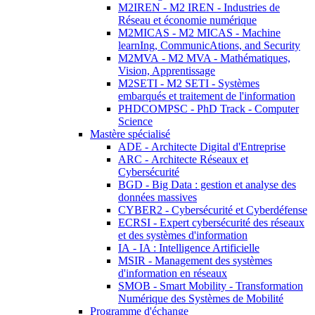
M2IREN - M2 IREN - Industries de
Réseau et économie numérique
M2MICAS - M2 MICAS - Machine
learnIng, CommunicAtions, and Security
M2MVA - M2 MVA - Mathématiques,
Vision, Apprentissage
M2SETI - M2 SETI - Systèmes
embarqués et traitement de l'information
PHDCOMPSC - PhD Track - Computer
Science
Mastère spécialisé
ADE - Architecte Digital d'Entreprise
ARC - Architecte Réseaux et
Cybersécurité
BGD - Big Data : gestion et analyse des
données massives
CYBER2 - Cybersécurité et Cyberdéfense
ECRSI - Expert cybersécurité des réseaux
et des systèmes d'information
IA - IA : Intelligence Artificielle
MSIR - Management des systèmes
d'information en réseaux
SMOB - Smart Mobility - Transformation
Numérique des Systèmes de Mobilité
Programme d'échange