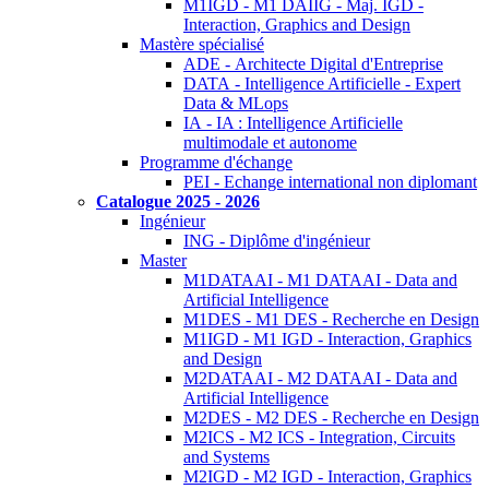
M1IGD - M1 DAIIG - Maj. IGD -
Interaction, Graphics and Design
Mastère spécialisé
ADE - Architecte Digital d'Entreprise
DATA - Intelligence Artificielle - Expert
Data & MLops
IA - IA : Intelligence Artificielle
multimodale et autonome
Programme d'échange
PEI - Echange international non diplomant
Catalogue 2025 - 2026
Ingénieur
ING - Diplôme d'ingénieur
Master
M1DATAAI - M1 DATAAI - Data and
Artificial Intelligence
M1DES - M1 DES - Recherche en Design
M1IGD - M1 IGD - Interaction, Graphics
and Design
M2DATAAI - M2 DATAAI - Data and
Artificial Intelligence
M2DES - M2 DES - Recherche en Design
M2ICS - M2 ICS - Integration, Circuits
and Systems
M2IGD - M2 IGD - Interaction, Graphics