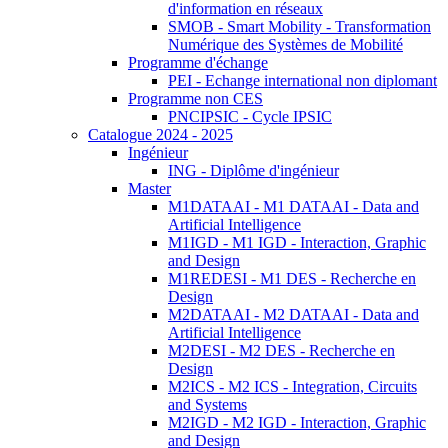
d'information en réseaux
SMOB - Smart Mobility - Transformation
Numérique des Systèmes de Mobilité
Programme d'échange
PEI - Echange international non diplomant
Programme non CES
PNCIPSIC - Cycle IPSIC
Catalogue 2024 - 2025
Ingénieur
ING - Diplôme d'ingénieur
Master
M1DATAAI - M1 DATAAI - Data and
Artificial Intelligence
M1IGD - M1 IGD - Interaction, Graphic
and Design
M1REDESI - M1 DES - Recherche en
Design
M2DATAAI - M2 DATAAI - Data and
Artificial Intelligence
M2DESI - M2 DES - Recherche en
Design
M2ICS - M2 ICS - Integration, Circuits
and Systems
M2IGD - M2 IGD - Interaction, Graphic
and Design