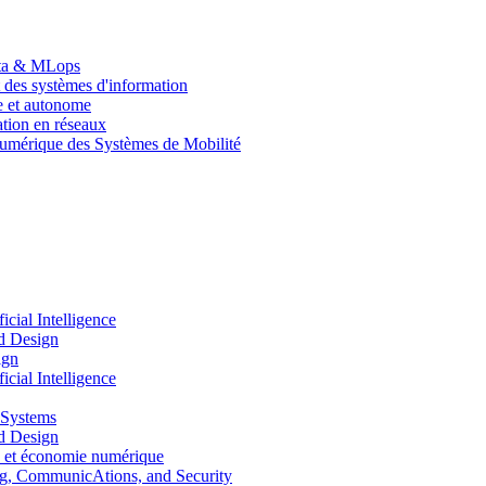
Data & MLops
 des systèmes d'information
le et autonome
tion en réseaux
umérique des Systèmes de Mobilité
ial Intelligence
d Design
ign
ial Intelligence
 Systems
d Design
 et économie numérique
, CommunicAtions, and Security