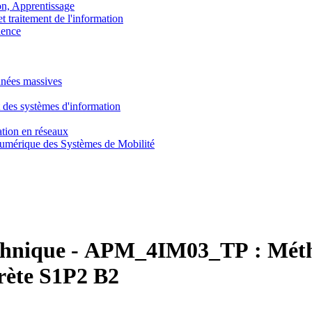
, Apprentissage
traitement de l'information
ence
nnées massives
 des systèmes d'information
tion en réseaux
umérique des Systèmes de Mobilité
chnique
-
APM_4IM03_TP :
Méth
crète S1P2 B2