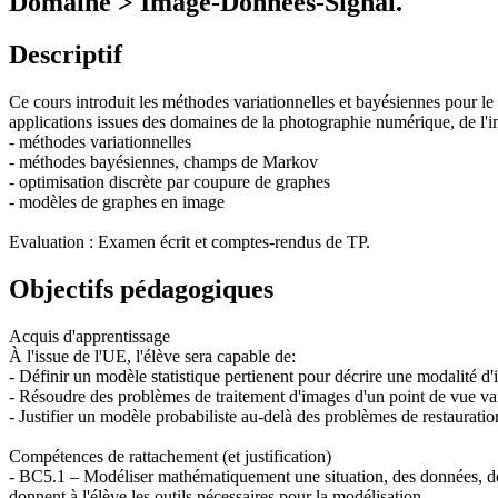
Domaine > Image-Données-Signal.
Descriptif
Ce cours introduit les méthodes variationnelles et bayésiennes pour le
applications issues des domaines de la photographie numérique, de l'ima
- méthodes variationnelles
- méthodes bayésiennes, champs de Markov
- optimisation discrète par coupure de graphes
- modèles de graphes en image
Evaluation : Examen écrit et comptes-rendus de TP.
Objectifs pédagogiques
Acquis d'apprentissage
À l'issue de l'UE, l'élève sera capable de:
- Définir un modèle statistique pertienent pour décrire une modalité d'
- Résoudre des problèmes de traitement d'images d'un point de vue var
- Justifier un modèle probabiliste au-delà des problèmes de restauratio
Compétences de rattachement (et justification)
- BC5.1 – Modéliser mathématiquement une situation, des données, de
donnent à l'élève les outils nécessaires pour la modélisation.