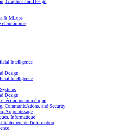
n, Graphics and Design
Data & MLops
le et autonome
ial Intelligence
nd Design
ial Intelligence
 Systems
nd Design
 et économie numérique
, CommunicAtions, and Security
, Apprentissage
ues, Informatique
traitement de l'information
ence