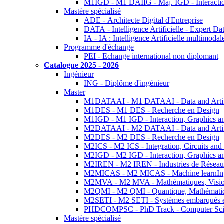
M1IGD - M1 DAIIG - Maj. IGD - Interactio
Mastère spécialisé
ADE - Architecte Digital d'Entreprise
DATA - Intelligence Artificielle - Expert 
IA - IA : Intelligence Artificielle multimoda
Programme d'échange
PEI - Echange international non diplomant
Catalogue 2025 - 2026
Ingénieur
ING - Diplôme d'ingénieur
Master
M1DATAAI - M1 DATAAI - Data and Artific
M1DES - M1 DES - Recherche en Design
M1IGD - M1 IGD - Interaction, Graphics a
M2DATAAI - M2 DATAAI - Data and Artific
M2DES - M2 DES - Recherche en Design
M2ICS - M2 ICS - Integration, Circuits and
M2IGD - M2 IGD - Interaction, Graphics a
M2IREN - M2 IREN - Industries de Réseau
M2MICAS - M2 MICAS - Machine learnIng
M2MVA - M2 MVA - Mathématiques, Vision
M2QMI - M2 QMI - Quantique, Mathématiq
M2SETI - M2 SETI - Systèmes embarqués et 
PHDCOMPSC - PhD Track - Computer Sci
Mastère spécialisé