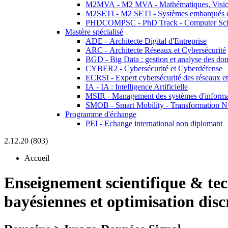
M2MVA - M2 MVA - Mathématiques, Vision
M2SETI - M2 SETI - Systèmes embarqués et 
PHDCOMPSC - PhD Track - Computer Sci
Mastère spécialisé
ADE - Architecte Digital d'Entreprise
ARC - Architecte Réseaux et Cybersécurité
BGD - Big Data : gestion et analyse des do
CYBER2 - Cybersécurité et Cyberdéfense
ECRSI - Expert cybersécurité des réseaux et
IA - IA : Intelligence Artificielle
MSIR - Management des systèmes d'informa
SMOB - Smart Mobility - Transformation N
Programme d'échange
PEI - Echange international non diplomant
2.12.20 (803)
Accueil
Enseignement scientifique & te
bayésiennes et optimisation dis