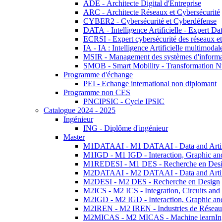
ADE - Architecte Digital d'Entreprise
ARC - Architecte Réseaux et Cybersécurité
CYBER2 - Cybersécurité et Cyberdéfense
DATA - Intelligence Artificielle - Expert 
ECRSI - Expert cybersécurité des réseaux et
IA - IA : Intelligence Artificielle multimoda
MSIR - Management des systèmes d'informa
SMOB - Smart Mobility - Transformation N
Programme d'échange
PEI - Echange international non diplomant
Programme non CES
PNCIPSIC - Cycle IPSIC
Catalogue 2024 - 2025
Ingénieur
ING - Diplôme d'ingénieur
Master
M1DATAAI - M1 DATAAI - Data and Artific
M1IGD - M1 IGD - Interaction, Graphic an
M1REDESI - M1 DES - Recherche en Des
M2DATAAI - M2 DATAAI - Data and Artific
M2DESI - M2 DES - Recherche en Design
M2ICS - M2 ICS - Integration, Circuits and
M2IGD - M2 IGD - Interaction, Graphic an
M2IREN - M2 IREN - Industries de Réseau
M2MICAS - M2 MICAS - Machine learnIng