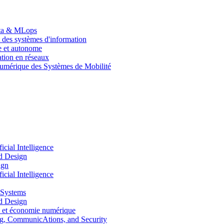
Data & MLops
 des systèmes d'information
le et autonome
tion en réseaux
umérique des Systèmes de Mobilité
ial Intelligence
d Design
ign
ial Intelligence
 Systems
d Design
 et économie numérique
, CommunicAtions, and Security