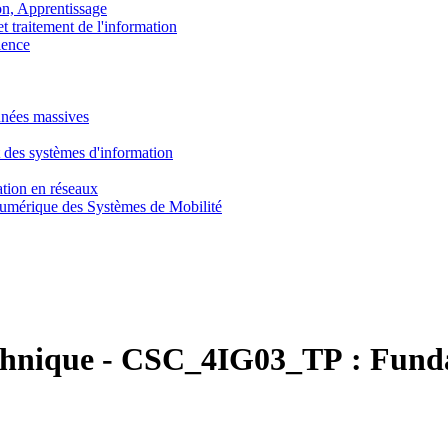
, Apprentissage
traitement de l'information
ence
nnées massives
 des systèmes d'information
tion en réseaux
umérique des Systèmes de Mobilité
chnique
-
CSC_4IG03_TP :
Funda