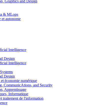
n, Graphics and Design
Data & MLops
le et autonome
ial Intelligence
nd Design
ial Intelligence
 Systems
nd Design
 et économie numérique
, CommunicAtions, and Security
, Apprentissage
ues, Informatique
traitement de l'information
ence