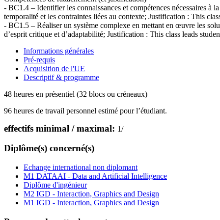
- BC1.4 – Identifier les connaissances et compétences nécessaires à la
temporalité et les contraintes liées au contexte; Justification : This c
- BC1.5 – Réaliser un système complexe en mettant en œuvre les soluti
d’esprit critique et d’adaptabilité; Justification : This class leads s
Informations générales
Pré-requis
Acquisition de l'UE
Descriptif & programme
48 heures en présentiel (32 blocs ou créneaux)
96 heures de travail personnel estimé pour l’étudiant.
effectifs minimal / maximal:
1
/
Diplôme(s) concerné(s)
Echange international non diplomant
M1 DATAAI - Data and Artificial Intelligence
Diplôme d'ingénieur
M2 IGD - Interaction, Graphics and Design
M1 IGD - Interaction, Graphics and Design