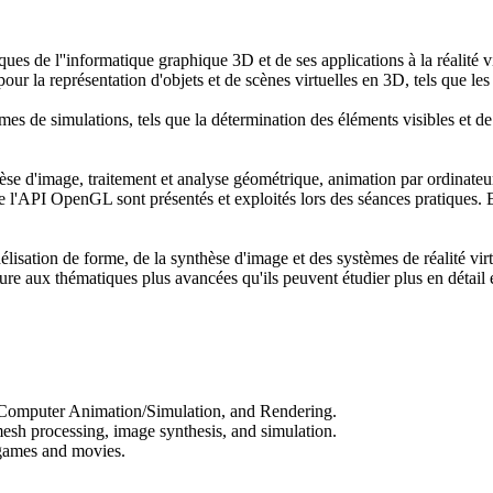
s de l''informatique graphique 3D et de ses applications à la réalité vi
ur la représentation d'objets et de scènes virtuelles en 3D, tels que les 
s de simulations, tels que la détermination des éléments visibles et de l
èse d'image, traitement et analyse géométrique, animation par ordinateu
'API OpenGL sont présentés et exploités lors des séances pratiques. Enf
délisation de forme, de la synthèse d'image et des systèmes de réalité vi
verture aux thématiques plus avancées qu'ils peuvent étudier plus en dét
 Computer Animation/Simulation, and Rendering.
sh processing, image synthesis, and simulation.
n games and movies.