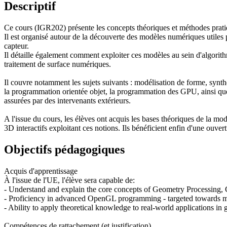
Descriptif
Ce cours (IGR202) présente les concepts théoriques et méthodes pratique
Il est organisé autour de la découverte des modèles numériques utiles po
capteur.
Il détaille également comment exploiter ces modèles au sein d'algorithme
traitement de surface numériques.
Il couvre notamment les sujets suivants : modélisation de forme, synth
la programmation orientée objet, la programmation des GPU, ainsi que l
assurées par des intervenants extérieurs.
A l'issue du cours, les élèves ont acquis les bases théoriques de la mo
3D interactifs exploitant ces notions. Ils bénéficient enfin d'une ou
Objectifs pédagogiques
Acquis d'apprentissage
À l'issue de l'UE, l'élève sera capable de:
- Understand and explain the core concepts of Geometry Processing,
- Proficiency in advanced OpenGL programming - targeted towards me
- Ability to apply theoretical knowledge to real-world applications i
Compétences de rattachement (et justification)