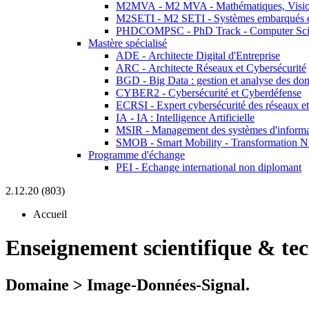
M2MVA - M2 MVA - Mathématiques, Vision
M2SETI - M2 SETI - Systèmes embarqués et 
PHDCOMPSC - PhD Track - Computer Sci
Mastère spécialisé
ADE - Architecte Digital d'Entreprise
ARC - Architecte Réseaux et Cybersécurité
BGD - Big Data : gestion et analyse des do
CYBER2 - Cybersécurité et Cyberdéfense
ECRSI - Expert cybersécurité des réseaux et
IA - IA : Intelligence Artificielle
MSIR - Management des systèmes d'informa
SMOB - Smart Mobility - Transformation N
Programme d'échange
PEI - Echange international non diplomant
2.12.20 (803)
Accueil
Enseignement scientifique & te
Domaine > Image-Données-Signal.