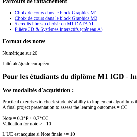
Parcours de rattachement
Choix de cours dans le block Graphics M1
Choix de cours dans le block Graphics M2
5 crédits libres à choisir en M1 DATAAI
Filière 3D & Systèmes Interactifs (créneau A)
Format des notes
Numérique sur 20
Littérale/grade européen
Pour les étudiants du diplôme
M1 IGD - In
Vos modalités d'acquisition :
Practical exercises to check students' ability to implement algorith
A final project presentation to assess the learning outcomes = CC
Note = 0.3*P + 0.7*CC
Validation for note >= 10
L'UE est acquise si Note finale >= 10