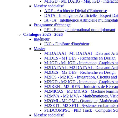
M1IGD - M1 DAIIG - Maj. IGD - Interactio
Mastère spécialisé
ADE - Architecte Digital d'Entreprise
DATA - Intelligence Artificielle - Expert 
IA - IA : Intelligence Artificielle multimoda
Programme d'échange
PEI - Echange international non diplomant
Catalogue 2025 - 2026
Ingénieur
ING - Diplôme d'ingénieur
Master
M1DATAAI - M1 DATAAI - Data and Artific
M1DES - M1 DES - Recherche en Design
M1IGD - M1 IGD - Interaction, Graphics a
M2DATAAI - M2 DATAAI - Data and Artific
M2DES - M2 DES - Recherche en Design
M2ICS - M2 ICS - Integration, Circuits and
M2IGD - M2 IGD - Interaction, Graphics a
M2IREN - M2 IREN - Industries de Réseau
M2MICAS - M2 MICAS - Machine learnIng
M2MVA - M2 MVA - Mathématiques, Vision
M2QMI - M2 QMI - Quantique, Mathématiq
M2SETI - M2 SETI - Systèmes embarqués et 
PHDCOMPSC - PhD Track - Computer Sci
Mastère spécialisé