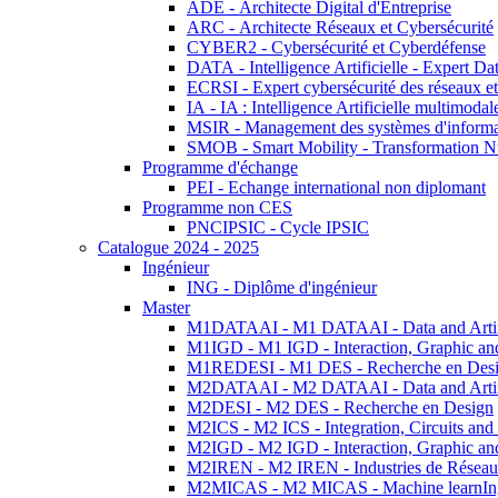
ADE - Architecte Digital d'Entreprise
ARC - Architecte Réseaux et Cybersécurité
CYBER2 - Cybersécurité et Cyberdéfense
DATA - Intelligence Artificielle - Expert 
ECRSI - Expert cybersécurité des réseaux et
IA - IA : Intelligence Artificielle multimoda
MSIR - Management des systèmes d'informa
SMOB - Smart Mobility - Transformation N
Programme d'échange
PEI - Echange international non diplomant
Programme non CES
PNCIPSIC - Cycle IPSIC
Catalogue 2024 - 2025
Ingénieur
ING - Diplôme d'ingénieur
Master
M1DATAAI - M1 DATAAI - Data and Artific
M1IGD - M1 IGD - Interaction, Graphic an
M1REDESI - M1 DES - Recherche en Des
M2DATAAI - M2 DATAAI - Data and Artific
M2DESI - M2 DES - Recherche en Design
M2ICS - M2 ICS - Integration, Circuits and
M2IGD - M2 IGD - Interaction, Graphic an
M2IREN - M2 IREN - Industries de Réseau
M2MICAS - M2 MICAS - Machine learnIng