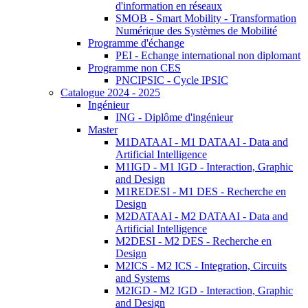
d'information en réseaux
SMOB - Smart Mobility - Transformation
Numérique des Systèmes de Mobilité
Programme d'échange
PEI - Echange international non diplomant
Programme non CES
PNCIPSIC - Cycle IPSIC
Catalogue 2024 - 2025
Ingénieur
ING - Diplôme d'ingénieur
Master
M1DATAAI - M1 DATAAI - Data and
Artificial Intelligence
M1IGD - M1 IGD - Interaction, Graphic
and Design
M1REDESI - M1 DES - Recherche en
Design
M2DATAAI - M2 DATAAI - Data and
Artificial Intelligence
M2DESI - M2 DES - Recherche en
Design
M2ICS - M2 ICS - Integration, Circuits
and Systems
M2IGD - M2 IGD - Interaction, Graphic
and Design