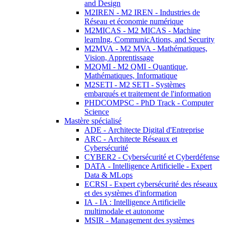
and Design
M2IREN - M2 IREN - Industries de
Réseau et économie numérique
M2MICAS - M2 MICAS - Machine
learnIng, CommunicAtions, and Security
M2MVA - M2 MVA - Mathématiques,
Vision, Apprentissage
M2QMI - M2 QMI - Quantique,
Mathématiques, Informatique
M2SETI - M2 SETI - Systèmes
embarqués et traitement de l'information
PHDCOMPSC - PhD Track - Computer
Science
Mastère spécialisé
ADE - Architecte Digital d'Entreprise
ARC - Architecte Réseaux et
Cybersécurité
CYBER2 - Cybersécurité et Cyberdéfense
DATA - Intelligence Artificielle - Expert
Data & MLops
ECRSI - Expert cybersécurité des réseaux
et des systèmes d'information
IA - IA : Intelligence Artificielle
multimodale et autonome
MSIR - Management des systèmes