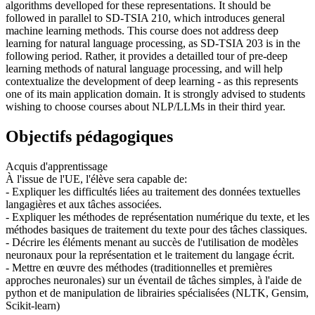
algorithms develloped for these representations. It should be
followed in parallel to SD-TSIA 210, which introduces general
machine learning methods. This course does not address deep
learning for natural language processing, as SD-TSIA 203 is in the
following period. Rather, it provides a detailled tour of pre-deep
learning methods of natural language processing, and will help
contextualize the development of deep learning - as this represents
one of its main application domain. It is strongly advised to students
wishing to choose courses about NLP/LLMs in their third year.
Objectifs pédagogiques
Acquis d'apprentissage
À l'issue de l'UE, l'élève sera capable de:
- Expliquer les difficultés liées au traitement des données textuelles
langagières et aux tâches associées.
- Expliquer les méthodes de représentation numérique du texte, et les
méthodes basiques de traitement du texte pour des tâches classiques.
- Décrire les éléments menant au succès de l'utilisation de modèles
neuronaux pour la représentation et le traitement du langage écrit.
- Mettre en œuvre des méthodes (traditionnelles et premières
approches neuronales) sur un éventail de tâches simples, à l'aide de
python et de manipulation de librairies spécialisées (NLTK, Gensim,
Scikit-learn)