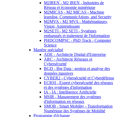
M2IREN - M2 IREN - Industries de
Réseau et économie numérique
M2MICAS - M2 MICAS - Machine
learnIng, CommunicAtions, and Security
M2MVA - M2 MVA - Mathématiques,
Vision, Apprentissage
M2SETI - M2 SETI - Systèmes
embarqués et traitement de l'information
PHDCOMPSC - PhD Track - Computer
Science
Mastère spécialisé
ADE - Architecte Digital d'Entreprise
ARC - Architecte Réseaux et
Cybersécurité
BGD - Big Data : gestion et analyse des
données massives
CYBER2 - Cybersécurité et Cyberdéfense
ECRSI - Expert cybersécurité des réseaux
et des systèmes d'information
IA - IA : Intelligence Artificielle
MSIR - Management des systèmes
d'information en réseaux
SMOB - Smart Mobility - Transformation
Numérique des Systèmes de Mobilité
Programme d'échange