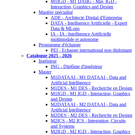
M1IGD - M1 DAIIG - Maj. IGD -
Interaction, Graphics and Design
Mastère spécialisé
ADE - Architecte Digital d'Entreprise
DATA - Intelligence Artificielle - Expert
Data & MLops
IA - IA : Intelligence Artificielle
multimodale et autonome
Programme d'échange
PEI - Echange international non diplomant
Catalogue 2025 - 2026
Ingénieur
ING - Diplôme d'ingénieur
Master
M1DATAAI - M1 DATAAI - Data and
Artificial Intelligence
M1DES - M1 DES - Recherche en Design
M1IGD - M1 IGD - Interaction, Graphics
and Design
M2DATAAI - M2 DATAAI - Data and
Artificial Intelligence
M2DES - M2 DES - Recherche en Design
M2ICS - M2 ICS - Integration, Circuits
and Systems
M2IGD - M2 IGD - Interaction, Graphics