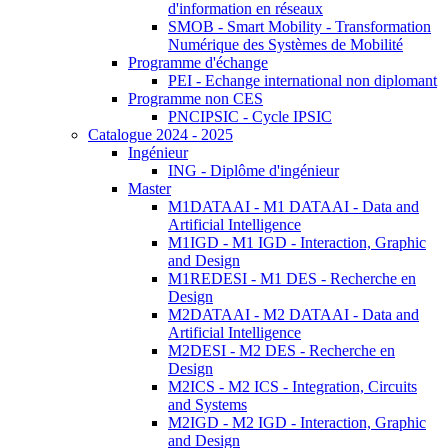
d'information en réseaux
SMOB - Smart Mobility - Transformation
Numérique des Systèmes de Mobilité
Programme d'échange
PEI - Echange international non diplomant
Programme non CES
PNCIPSIC - Cycle IPSIC
Catalogue 2024 - 2025
Ingénieur
ING - Diplôme d'ingénieur
Master
M1DATAAI - M1 DATAAI - Data and
Artificial Intelligence
M1IGD - M1 IGD - Interaction, Graphic
and Design
M1REDESI - M1 DES - Recherche en
Design
M2DATAAI - M2 DATAAI - Data and
Artificial Intelligence
M2DESI - M2 DES - Recherche en
Design
M2ICS - M2 ICS - Integration, Circuits
and Systems
M2IGD - M2 IGD - Interaction, Graphic
and Design