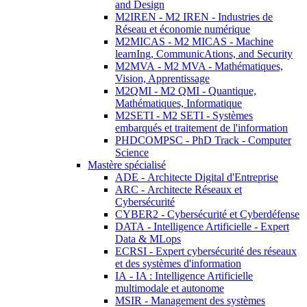
and Design
M2IREN - M2 IREN - Industries de
Réseau et économie numérique
M2MICAS - M2 MICAS - Machine
learnIng, CommunicAtions, and Security
M2MVA - M2 MVA - Mathématiques,
Vision, Apprentissage
M2QMI - M2 QMI - Quantique,
Mathématiques, Informatique
M2SETI - M2 SETI - Systèmes
embarqués et traitement de l'information
PHDCOMPSC - PhD Track - Computer
Science
Mastère spécialisé
ADE - Architecte Digital d'Entreprise
ARC - Architecte Réseaux et
Cybersécurité
CYBER2 - Cybersécurité et Cyberdéfense
DATA - Intelligence Artificielle - Expert
Data & MLops
ECRSI - Expert cybersécurité des réseaux
et des systèmes d'information
IA - IA : Intelligence Artificielle
multimodale et autonome
MSIR - Management des systèmes