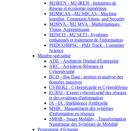
M2IREN - M2 IREN - Industries de
Réseau et économie numérique
M2MICAS - M2 MICAS - Machine
learnIng, CommunicAtions, and Security
M2MVA - M2 MVA - Mathématiques,
Vision, Apprentissage
M2SETI - M2 SETI - Systèmes
embarqués et traitement de l'information
PHDCOMPSC - PhD Track - Computer
Science
Mastère spécialisé
ADE - Architecte Digital d'Entreprise
ARC - Architecte Réseaux et
Cybersécurité
BGD - Big Data : gestion et analyse des
données massives
CYBER2 - Cybersécurité et Cyberdéfense
ECRSI - Expert cybersécurité des réseaux
et des systèmes d'information
IA - IA : Intelligence Artificielle
MSIR - Management des systèmes
d'information en réseaux
SMOB - Smart Mobility - Transformation
Numérique des Systèmes de Mobilité
Programme d'échange