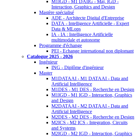
M1IGD - M1 DAIIG - Maj. IGD -
Interaction, Graphics and Design
Mastère spécialisé
ADE - Architecte Digital d'Entreprise
DATA - Intelligence Artificielle - Expert
Data & MLops
IA - IA : Intelligence Artificielle
multimodale et autonome
Programme d'échange
PEI - Echange international non diplomant
Catalogue 2025 - 2026
Ingénieur
ING - Diplôme d'ingénieur
Master
M1DATAAI - M1 DATAAI - Data and
Artificial Intelligence
M1DES - M1 DES - Recherche en Design
M1IGD - M1 IGD - Interaction, Graphics
and Design
M2DATAAI - M2 DATAAI - Data and
Artificial Intelligence
M2DES - M2 DES - Recherche en Design
M2ICS - M2 ICS - Integration, Circuits
and Systems
M2IGD - M2 IGD - Interaction, Graphics