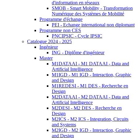
d'information en réseaux
SMOB - Smart Mobility - Transformation
Numérique des Systèmes de Mobilité
Programme d'échange
PEI - Echange international non diplomant
Programme non CES
PNCIPSIC - Cycle IPSIC
Catalogue 2024 - 2025
Ingénieur
ING - Diplôme d'ingénieur
Master
M1DATAAI - M1 DATAAI - Data and
Artificial Intelligence
M1IGD - M1 IGD - Interaction, Graphic
and Design
M1REDESI - M1 DES - Recherche en
Design
M2DATAAI - M2 DATAAI - Data and
Artificial Intelligence
M2DESI - M2 DES - Recherche en
Design
M2ICS - M2 ICS - Integration, Circuits
and Systems
M2IGD - M2 IGD - Interaction, Graphic
and Design