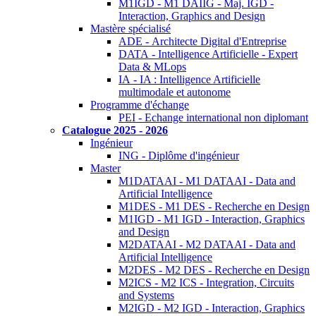
M1IGD - M1 DAIIG - Maj. IGD -
Interaction, Graphics and Design
Mastère spécialisé
ADE - Architecte Digital d'Entreprise
DATA - Intelligence Artificielle - Expert
Data & MLops
IA - IA : Intelligence Artificielle
multimodale et autonome
Programme d'échange
PEI - Echange international non diplomant
Catalogue 2025 - 2026
Ingénieur
ING - Diplôme d'ingénieur
Master
M1DATAAI - M1 DATAAI - Data and
Artificial Intelligence
M1DES - M1 DES - Recherche en Design
M1IGD - M1 IGD - Interaction, Graphics
and Design
M2DATAAI - M2 DATAAI - Data and
Artificial Intelligence
M2DES - M2 DES - Recherche en Design
M2ICS - M2 ICS - Integration, Circuits
and Systems
M2IGD - M2 IGD - Interaction, Graphics