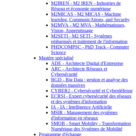
M2IREN - M2 IREN - Industries de
Réseau et économie numérique
M2MICAS - M2 MICAS - Machine
learnIng, CommunicAtions, and Security
M2MVA - M2 MVA - Mathématiques,
Vision, Apprentissage
M2SETI - M2 SETI - Systèmes
embarqués et traitement de l'information
PHDCOMPSC - PhD Track - Computer
Science
Mastère spécialisé
ADE - Architecte Digital d'Entreprise
ARC - Architecte Réseaux et
Cybersécurité
BGD - Big Data : gestion et analyse des
données massives
CYBER2 - Cybersécurité et Cyberdéfense
ECRSI - Expert cybersécurité des réseaux
et des systèmes d'information
IA - IA : Intelligence Artificielle
MSIR - Management des systèmes
d'information en réseaux
SMOB - Smart Mobility - Transformation
Numérique des Systèmes de Mobilité
Programme d'échange