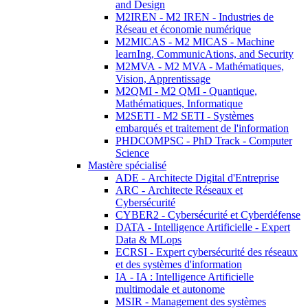
and Design
M2IREN - M2 IREN - Industries de
Réseau et économie numérique
M2MICAS - M2 MICAS - Machine
learnIng, CommunicAtions, and Security
M2MVA - M2 MVA - Mathématiques,
Vision, Apprentissage
M2QMI - M2 QMI - Quantique,
Mathématiques, Informatique
M2SETI - M2 SETI - Systèmes
embarqués et traitement de l'information
PHDCOMPSC - PhD Track - Computer
Science
Mastère spécialisé
ADE - Architecte Digital d'Entreprise
ARC - Architecte Réseaux et
Cybersécurité
CYBER2 - Cybersécurité et Cyberdéfense
DATA - Intelligence Artificielle - Expert
Data & MLops
ECRSI - Expert cybersécurité des réseaux
et des systèmes d'information
IA - IA : Intelligence Artificielle
multimodale et autonome
MSIR - Management des systèmes