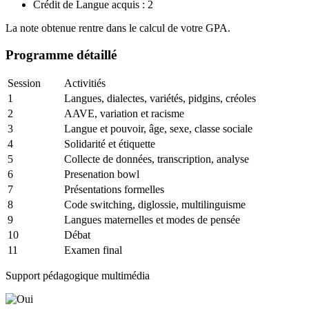
Crédit de Langue acquis : 2
La note obtenue rentre dans le calcul de votre GPA.
Programme détaillé
Session
Activitiés
1
Langues, dialectes, variétés, pidgins, créoles
2
AAVE, variation et racisme
3
Langue et pouvoir, âge, sexe, classe sociale
4
Solidarité et étiquette
5
Collecte de données, transcription, analyse
6
Presenation bowl
7
Présentations formelles
8
Code switching, diglossie, multilinguisme
9
Langues maternelles et modes de pensée
10
Débat
11
Examen final
Support pédagogique multimédia