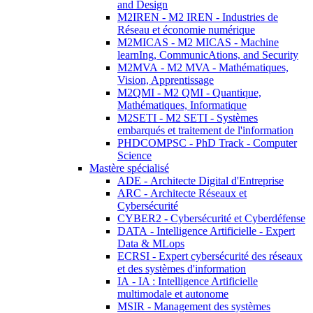
and Design
M2IREN - M2 IREN - Industries de
Réseau et économie numérique
M2MICAS - M2 MICAS - Machine
learnIng, CommunicAtions, and Security
M2MVA - M2 MVA - Mathématiques,
Vision, Apprentissage
M2QMI - M2 QMI - Quantique,
Mathématiques, Informatique
M2SETI - M2 SETI - Systèmes
embarqués et traitement de l'information
PHDCOMPSC - PhD Track - Computer
Science
Mastère spécialisé
ADE - Architecte Digital d'Entreprise
ARC - Architecte Réseaux et
Cybersécurité
CYBER2 - Cybersécurité et Cyberdéfense
DATA - Intelligence Artificielle - Expert
Data & MLops
ECRSI - Expert cybersécurité des réseaux
et des systèmes d'information
IA - IA : Intelligence Artificielle
multimodale et autonome
MSIR - Management des systèmes