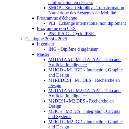
d'information en réseaux
SMOB - Smart Mobility - Transformation
Numérique des Systèmes de Mobilité
Programme d'échange
PEI - Echange international non diplomant
Programme non CES
PNCIPSIC - Cycle IPSIC
Catalogue 2024 - 2025
Ingénieur
ING - Diplôme d'ingénieur
Master
M1DATAAI - M1 DATAAI - Data and
Artificial Intelligence
M1IGD - M1 IGD - Interaction, Graphic
and Design
M1REDESI - M1 DES - Recherche en
Design
M2DATAAI - M2 DATAAI - Data and
Artificial Intelligence
M2DESI - M2 DES - Recherche en
Design
M2ICS - M2 ICS - Integration, Circuits
and Systems
M2IGD - M2 IGD - Interaction, Graphic
and Design