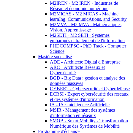
M2IREN - M2 IREN - Industries de
Réseau et économie numérique
M2MICAS - M2 MICAS - Machine
learnIng, CommunicAtions, and Security
M2MVA - M2 MVA - Mathématiques,
Vision, Apprentissage
M2SETI - M2 SETI - Systèmes
embarqués et traitement de l'information
PHDCOMPSC - PhD Track - Computer
Science
Mastère spécialisé
ADE - Architecte Digital d'Entreprise
ARC - Architecte Réseaux et
Cybersécurité
BGD - Big Data : gestion et analyse des
données massives
CYBER2 - Cybersécurité et Cyberdéfense
ECRSI - Expert cybersécurité des réseaux
et des systèmes d'information
IA - IA : Intelligence Artificielle
MSIR - Management des systèmes
d'information en réseaux
SMOB - Smart Mobility - Transformation
Numérique des Systèmes de Mobilité
Programme d'échange