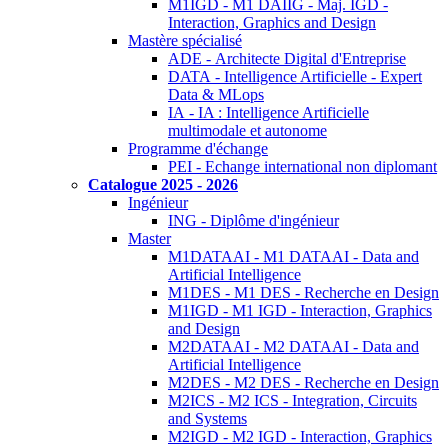
M1IGD - M1 DAIIG - Maj. IGD -
Interaction, Graphics and Design
Mastère spécialisé
ADE - Architecte Digital d'Entreprise
DATA - Intelligence Artificielle - Expert
Data & MLops
IA - IA : Intelligence Artificielle
multimodale et autonome
Programme d'échange
PEI - Echange international non diplomant
Catalogue 2025 - 2026
Ingénieur
ING - Diplôme d'ingénieur
Master
M1DATAAI - M1 DATAAI - Data and
Artificial Intelligence
M1DES - M1 DES - Recherche en Design
M1IGD - M1 IGD - Interaction, Graphics
and Design
M2DATAAI - M2 DATAAI - Data and
Artificial Intelligence
M2DES - M2 DES - Recherche en Design
M2ICS - M2 ICS - Integration, Circuits
and Systems
M2IGD - M2 IGD - Interaction, Graphics