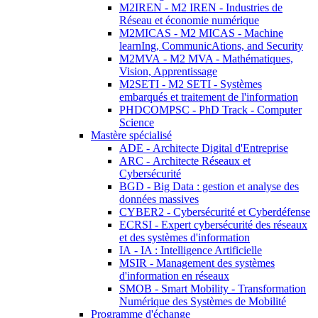
M2IREN - M2 IREN - Industries de
Réseau et économie numérique
M2MICAS - M2 MICAS - Machine
learnIng, CommunicAtions, and Security
M2MVA - M2 MVA - Mathématiques,
Vision, Apprentissage
M2SETI - M2 SETI - Systèmes
embarqués et traitement de l'information
PHDCOMPSC - PhD Track - Computer
Science
Mastère spécialisé
ADE - Architecte Digital d'Entreprise
ARC - Architecte Réseaux et
Cybersécurité
BGD - Big Data : gestion et analyse des
données massives
CYBER2 - Cybersécurité et Cyberdéfense
ECRSI - Expert cybersécurité des réseaux
et des systèmes d'information
IA - IA : Intelligence Artificielle
MSIR - Management des systèmes
d'information en réseaux
SMOB - Smart Mobility - Transformation
Numérique des Systèmes de Mobilité
Programme d'échange