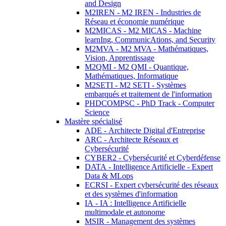
and Design
M2IREN - M2 IREN - Industries de
Réseau et économie numérique
M2MICAS - M2 MICAS - Machine
learnIng, CommunicAtions, and Security
M2MVA - M2 MVA - Mathématiques,
Vision, Apprentissage
M2QMI - M2 QMI - Quantique,
Mathématiques, Informatique
M2SETI - M2 SETI - Systèmes
embarqués et traitement de l'information
PHDCOMPSC - PhD Track - Computer
Science
Mastère spécialisé
ADE - Architecte Digital d'Entreprise
ARC - Architecte Réseaux et
Cybersécurité
CYBER2 - Cybersécurité et Cyberdéfense
DATA - Intelligence Artificielle - Expert
Data & MLops
ECRSI - Expert cybersécurité des réseaux
et des systèmes d'information
IA - IA : Intelligence Artificielle
multimodale et autonome
MSIR - Management des systèmes