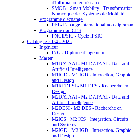
d'information en réseaux
SMOB - Smart Mobility - Transformation
Numérique des Systèmes de Mobilité
Programme d'échange
PEI - Echange international non diplomant
Programme non CES
PNCIPSIC - Cycle IPSIC
Catalogue 2024 - 2025
Ingénieur
ING - Diplôme d'ingénieur
Master
M1DATAAI - M1 DATAAI - Data and
Artificial Intelligence
M1IGD - M1 IGD - Interaction, Graphic
and Design
M1REDESI - M1 DES - Recherche en
Design
M2DATAAI - M2 DATAAI - Data and
Artificial Intelligence
M2DESI - M2 DES - Recherche en
Design
M2ICS - M2 ICS - Integration, Circuits
and Systems
M2IGD - M2 IGD - Interaction, Graphic
and Design