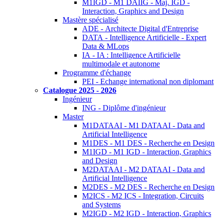
M1IGD - M1 DAIIG - Maj. IGD -
Interaction, Graphics and Design
Mastère spécialisé
ADE - Architecte Digital d'Entreprise
DATA - Intelligence Artificielle - Expert
Data & MLops
IA - IA : Intelligence Artificielle
multimodale et autonome
Programme d'échange
PEI - Echange international non diplomant
Catalogue 2025 - 2026
Ingénieur
ING - Diplôme d'ingénieur
Master
M1DATAAI - M1 DATAAI - Data and
Artificial Intelligence
M1DES - M1 DES - Recherche en Design
M1IGD - M1 IGD - Interaction, Graphics
and Design
M2DATAAI - M2 DATAAI - Data and
Artificial Intelligence
M2DES - M2 DES - Recherche en Design
M2ICS - M2 ICS - Integration, Circuits
and Systems
M2IGD - M2 IGD - Interaction, Graphics