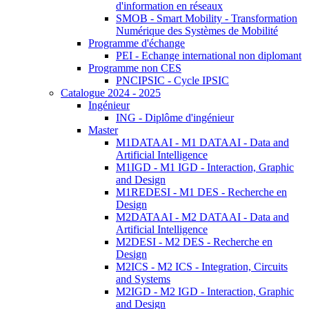
d'information en réseaux
SMOB - Smart Mobility - Transformation
Numérique des Systèmes de Mobilité
Programme d'échange
PEI - Echange international non diplomant
Programme non CES
PNCIPSIC - Cycle IPSIC
Catalogue 2024 - 2025
Ingénieur
ING - Diplôme d'ingénieur
Master
M1DATAAI - M1 DATAAI - Data and
Artificial Intelligence
M1IGD - M1 IGD - Interaction, Graphic
and Design
M1REDESI - M1 DES - Recherche en
Design
M2DATAAI - M2 DATAAI - Data and
Artificial Intelligence
M2DESI - M2 DES - Recherche en
Design
M2ICS - M2 ICS - Integration, Circuits
and Systems
M2IGD - M2 IGD - Interaction, Graphic
and Design