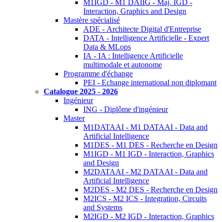
M1IGD - M1 DAIIG - Maj. IGD -
Interaction, Graphics and Design
Mastère spécialisé
ADE - Architecte Digital d'Entreprise
DATA - Intelligence Artificielle - Expert
Data & MLops
IA - IA : Intelligence Artificielle
multimodale et autonome
Programme d'échange
PEI - Echange international non diplomant
Catalogue 2025 - 2026
Ingénieur
ING - Diplôme d'ingénieur
Master
M1DATAAI - M1 DATAAI - Data and
Artificial Intelligence
M1DES - M1 DES - Recherche en Design
M1IGD - M1 IGD - Interaction, Graphics
and Design
M2DATAAI - M2 DATAAI - Data and
Artificial Intelligence
M2DES - M2 DES - Recherche en Design
M2ICS - M2 ICS - Integration, Circuits
and Systems
M2IGD - M2 IGD - Interaction, Graphics