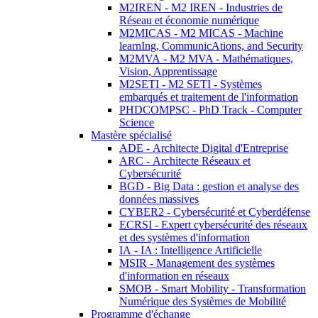
M2IREN - M2 IREN - Industries de
Réseau et économie numérique
M2MICAS - M2 MICAS - Machine
learnIng, CommunicAtions, and Security
M2MVA - M2 MVA - Mathématiques,
Vision, Apprentissage
M2SETI - M2 SETI - Systèmes
embarqués et traitement de l'information
PHDCOMPSC - PhD Track - Computer
Science
Mastère spécialisé
ADE - Architecte Digital d'Entreprise
ARC - Architecte Réseaux et
Cybersécurité
BGD - Big Data : gestion et analyse des
données massives
CYBER2 - Cybersécurité et Cyberdéfense
ECRSI - Expert cybersécurité des réseaux
et des systèmes d'information
IA - IA : Intelligence Artificielle
MSIR - Management des systèmes
d'information en réseaux
SMOB - Smart Mobility - Transformation
Numérique des Systèmes de Mobilité
Programme d'échange