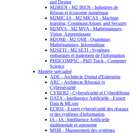
and Design
M2IREN - M2 IREN - Industries de
Réseau et économie numérique
M2MICAS - M2 MICAS - Machine
learnIng, CommunicAtions, and Security
M2MVA - M2 MVA - Mathématiques,
Vision, Apprentissage
M2QMI - M2 QMI - Quantique,
Mathématiques, Informatique
M2SETI - M2 SETI - Systèmes
embarqués et traitement de l'information
PHDCOMPSC - PhD Track - Computer
Science
Mastère spécialisé
ADE - Architecte Digital d'Entreprise
ARC - Architecte Réseaux et
Cybersécurité
CYBER2 - Cybersécurité et Cyberdéfense
DATA - Intelligence Artificielle - Expert
Data & MLops
ECRSI - Expert cybersécurité des réseaux
et des systèmes d'information
IA - IA : Intelligence Artificielle
multimodale et autonome
MSIR - Management des systèmes