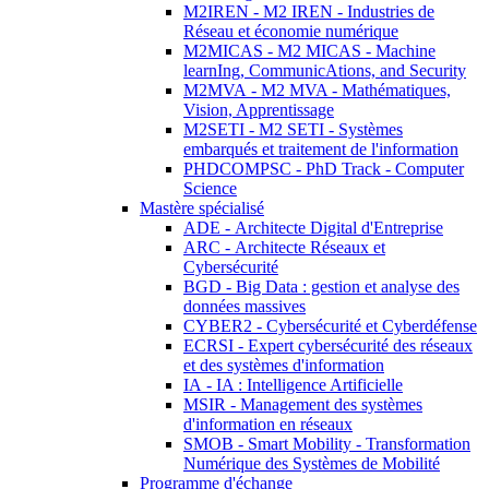
M2IREN - M2 IREN - Industries de
Réseau et économie numérique
M2MICAS - M2 MICAS - Machine
learnIng, CommunicAtions, and Security
M2MVA - M2 MVA - Mathématiques,
Vision, Apprentissage
M2SETI - M2 SETI - Systèmes
embarqués et traitement de l'information
PHDCOMPSC - PhD Track - Computer
Science
Mastère spécialisé
ADE - Architecte Digital d'Entreprise
ARC - Architecte Réseaux et
Cybersécurité
BGD - Big Data : gestion et analyse des
données massives
CYBER2 - Cybersécurité et Cyberdéfense
ECRSI - Expert cybersécurité des réseaux
et des systèmes d'information
IA - IA : Intelligence Artificielle
MSIR - Management des systèmes
d'information en réseaux
SMOB - Smart Mobility - Transformation
Numérique des Systèmes de Mobilité
Programme d'échange