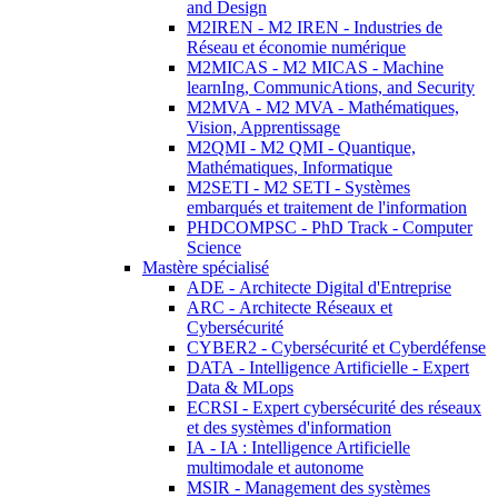
and Design
M2IREN - M2 IREN - Industries de
Réseau et économie numérique
M2MICAS - M2 MICAS - Machine
learnIng, CommunicAtions, and Security
M2MVA - M2 MVA - Mathématiques,
Vision, Apprentissage
M2QMI - M2 QMI - Quantique,
Mathématiques, Informatique
M2SETI - M2 SETI - Systèmes
embarqués et traitement de l'information
PHDCOMPSC - PhD Track - Computer
Science
Mastère spécialisé
ADE - Architecte Digital d'Entreprise
ARC - Architecte Réseaux et
Cybersécurité
CYBER2 - Cybersécurité et Cyberdéfense
DATA - Intelligence Artificielle - Expert
Data & MLops
ECRSI - Expert cybersécurité des réseaux
et des systèmes d'information
IA - IA : Intelligence Artificielle
multimodale et autonome
MSIR - Management des systèmes