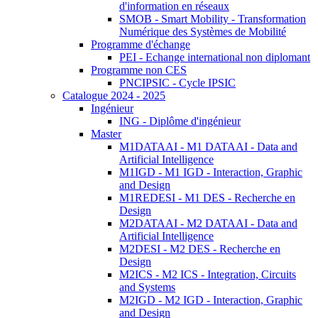
d'information en réseaux
SMOB - Smart Mobility - Transformation
Numérique des Systèmes de Mobilité
Programme d'échange
PEI - Echange international non diplomant
Programme non CES
PNCIPSIC - Cycle IPSIC
Catalogue 2024 - 2025
Ingénieur
ING - Diplôme d'ingénieur
Master
M1DATAAI - M1 DATAAI - Data and
Artificial Intelligence
M1IGD - M1 IGD - Interaction, Graphic
and Design
M1REDESI - M1 DES - Recherche en
Design
M2DATAAI - M2 DATAAI - Data and
Artificial Intelligence
M2DESI - M2 DES - Recherche en
Design
M2ICS - M2 ICS - Integration, Circuits
and Systems
M2IGD - M2 IGD - Interaction, Graphic
and Design