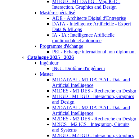
M1IGD - M1 DAIIG - Maj. IGD -
Interaction, Graphics and Design
Mastère spécialisé
ADE - Architecte Digital d'Entreprise
DATA - Intelligence Artificielle - Expert
Data & MLops
IA - IA : Intelligence Artificielle
multimodale et autonome
Programme d'échange
PEI - Echange international non diplomant
Catalogue 2025 - 2026
Ingénieur
ING - Diplôme d'ingénieur
Master
M1DATAAI - M1 DATAAI - Data and
Artificial Intelligence
M1DES - M1 DES - Recherche en Design
M1IGD - M1 IGD - Interaction, Graphics
and Design
M2DATAAI - M2 DATAAI - Data and
Artificial Intelligence
M2DES - M2 DES - Recherche en Design
M2ICS - M2 ICS - Integration, Circuits
and Systems
M2IGD - M2 IGD - Interaction, Graphics