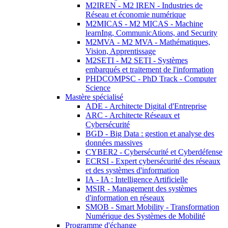
M2IREN - M2 IREN - Industries de
Réseau et économie numérique
M2MICAS - M2 MICAS - Machine
learnIng, CommunicAtions, and Security
M2MVA - M2 MVA - Mathématiques,
Vision, Apprentissage
M2SETI - M2 SETI - Systèmes
embarqués et traitement de l'information
PHDCOMPSC - PhD Track - Computer
Science
Mastère spécialisé
ADE - Architecte Digital d'Entreprise
ARC - Architecte Réseaux et
Cybersécurité
BGD - Big Data : gestion et analyse des
données massives
CYBER2 - Cybersécurité et Cyberdéfense
ECRSI - Expert cybersécurité des réseaux
et des systèmes d'information
IA - IA : Intelligence Artificielle
MSIR - Management des systèmes
d'information en réseaux
SMOB - Smart Mobility - Transformation
Numérique des Systèmes de Mobilité
Programme d'échange