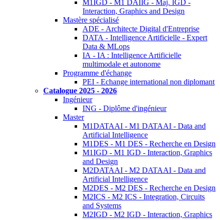
M1IGD - M1 DAIIG - Maj. IGD -
Interaction, Graphics and Design
Mastère spécialisé
ADE - Architecte Digital d'Entreprise
DATA - Intelligence Artificielle - Expert
Data & MLops
IA - IA : Intelligence Artificielle
multimodale et autonome
Programme d'échange
PEI - Echange international non diplomant
Catalogue 2025 - 2026
Ingénieur
ING - Diplôme d'ingénieur
Master
M1DATAAI - M1 DATAAI - Data and
Artificial Intelligence
M1DES - M1 DES - Recherche en Design
M1IGD - M1 IGD - Interaction, Graphics
and Design
M2DATAAI - M2 DATAAI - Data and
Artificial Intelligence
M2DES - M2 DES - Recherche en Design
M2ICS - M2 ICS - Integration, Circuits
and Systems
M2IGD - M2 IGD - Interaction, Graphics