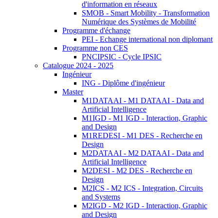
d'information en réseaux
SMOB - Smart Mobility - Transformation
Numérique des Systèmes de Mobilité
Programme d'échange
PEI - Echange international non diplomant
Programme non CES
PNCIPSIC - Cycle IPSIC
Catalogue 2024 - 2025
Ingénieur
ING - Diplôme d'ingénieur
Master
M1DATAAI - M1 DATAAI - Data and
Artificial Intelligence
M1IGD - M1 IGD - Interaction, Graphic
and Design
M1REDESI - M1 DES - Recherche en
Design
M2DATAAI - M2 DATAAI - Data and
Artificial Intelligence
M2DESI - M2 DES - Recherche en
Design
M2ICS - M2 ICS - Integration, Circuits
and Systems
M2IGD - M2 IGD - Interaction, Graphic
and Design