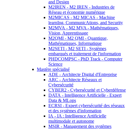
and Design
M2IREN - M2 IREN - Industries de
Réseau et économie numérique
M2MICAS - M2 MICAS - Machine
learnIng, CommunicAtions, and Security
M2MVA - M2 MVA - Mathématiques,
Vision, Apprentissage
M2QMI - M2 QMI - Quantique,
Mathématiques, Informatique
M2SETI - M2 SETI - Systèmes
embarqués et traitement de l'information
PHDCOMPSC - PhD Track - Computer
Science
Mastère spécialisé
ADE - Architecte Digital d'Entreprise
ARC - Architecte Réseaux et
Cybersécurité
CYBER2 - Cybersécurité et Cyberdéfense
DATA - Intelligence Artificielle - Expert
Data & MLops
ECRSI - Expert cybersécurité des réseaux
et des systèmes d'information
IA - IA : Intelligence Artificielle
multimodale et autonome
MSIR - Management des systèmes