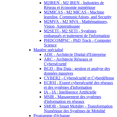
M2IREN - M2 IREN - Industries de
Réseau et économie numérique
M2MICAS - M2 MICAS - Machine
learnIng, CommunicAtions, and Security
M2MVA - M2 MVA - Mathématiques,
Vision, Apprentissage
M2SETI - M2 SETI - Systèmes
embarqués et traitement de l'information
PHDCOMPSC - PhD Track - Computer
Science
Mastère spécialisé
ADE - Architecte Digital d'Entreprise
ARC - Architecte Réseaux et
Cybersécurité
BGD - Big Data : gestion et analyse des
données massives
CYBER2 - Cybersécurité et Cyberdéfense
ECRSI - Expert cybersécurité des réseaux
et des systèmes d'information
IA - IA : Intelligence Artificielle
MSIR - Management des systèmes
d'information en réseaux
SMOB - Smart Mobility - Transformation
Numérique des Systèmes de Mobilité
Programme d'échange