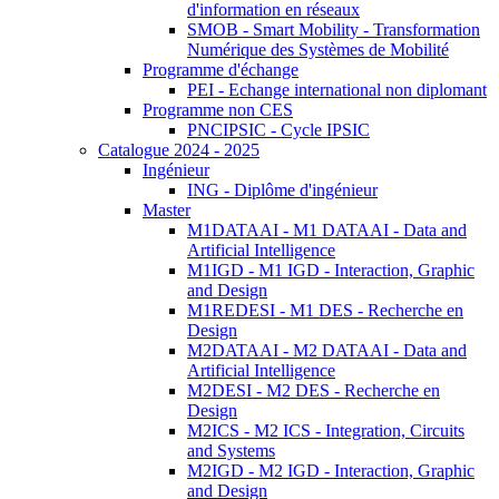
d'information en réseaux
SMOB - Smart Mobility - Transformation
Numérique des Systèmes de Mobilité
Programme d'échange
PEI - Echange international non diplomant
Programme non CES
PNCIPSIC - Cycle IPSIC
Catalogue 2024 - 2025
Ingénieur
ING - Diplôme d'ingénieur
Master
M1DATAAI - M1 DATAAI - Data and
Artificial Intelligence
M1IGD - M1 IGD - Interaction, Graphic
and Design
M1REDESI - M1 DES - Recherche en
Design
M2DATAAI - M2 DATAAI - Data and
Artificial Intelligence
M2DESI - M2 DES - Recherche en
Design
M2ICS - M2 ICS - Integration, Circuits
and Systems
M2IGD - M2 IGD - Interaction, Graphic
and Design