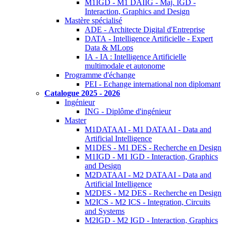
M1IGD - M1 DAIIG - Maj. IGD -
Interaction, Graphics and Design
Mastère spécialisé
ADE - Architecte Digital d'Entreprise
DATA - Intelligence Artificielle - Expert
Data & MLops
IA - IA : Intelligence Artificielle
multimodale et autonome
Programme d'échange
PEI - Echange international non diplomant
Catalogue 2025 - 2026
Ingénieur
ING - Diplôme d'ingénieur
Master
M1DATAAI - M1 DATAAI - Data and
Artificial Intelligence
M1DES - M1 DES - Recherche en Design
M1IGD - M1 IGD - Interaction, Graphics
and Design
M2DATAAI - M2 DATAAI - Data and
Artificial Intelligence
M2DES - M2 DES - Recherche en Design
M2ICS - M2 ICS - Integration, Circuits
and Systems
M2IGD - M2 IGD - Interaction, Graphics