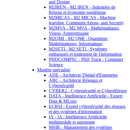
and Design
M2IREN - M2 IREN - Industries de
Réseau et économie numérique
M2MICAS - M2 MICAS - Machine
learnIng, CommunicAtions, and Security
M2MVA - M2 MVA - Mathématiques,
Vision, Apprentissage
M2QMI - M2 QMI - Quantique,
Mathématiques, Informatique
M2SETI - M2 SETI - Systèmes
embarqués et traitement de l'information
PHDCOMPSC - PhD Track - Computer
Science
Mastère spécialisé
ADE - Architecte Digital d'Entreprise
ARC - Architecte Réseaux et
Cybersécurité
CYBER2 - Cybersécurité et Cyberdéfense
DATA - Intelligence Artificielle - Expert
Data & MLops
ECRSI - Expert cybersécurité des réseaux
et des systèmes d'information
IA - IA : Intelligence Artificielle
multimodale et autonome
MSIR - Management des systèmes