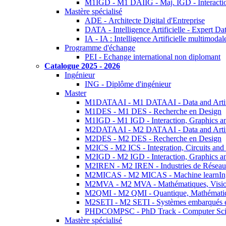
M1IGD - M1 DAIIG - Maj. IGD - Interactio
Mastère spécialisé
ADE - Architecte Digital d'Entreprise
DATA - Intelligence Artificielle - Expert 
IA - IA : Intelligence Artificielle multimoda
Programme d'échange
PEI - Echange international non diplomant
Catalogue 2025 - 2026
Ingénieur
ING - Diplôme d'ingénieur
Master
M1DATAAI - M1 DATAAI - Data and Artific
M1DES - M1 DES - Recherche en Design
M1IGD - M1 IGD - Interaction, Graphics a
M2DATAAI - M2 DATAAI - Data and Artific
M2DES - M2 DES - Recherche en Design
M2ICS - M2 ICS - Integration, Circuits and
M2IGD - M2 IGD - Interaction, Graphics a
M2IREN - M2 IREN - Industries de Réseau
M2MICAS - M2 MICAS - Machine learnIng
M2MVA - M2 MVA - Mathématiques, Vision
M2QMI - M2 QMI - Quantique, Mathématiq
M2SETI - M2 SETI - Systèmes embarqués et 
PHDCOMPSC - PhD Track - Computer Sci
Mastère spécialisé