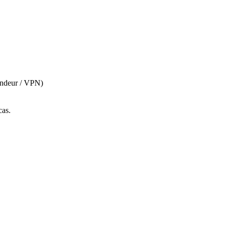
ondeur / VPN)
cas.