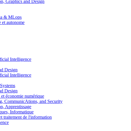
n, Graphics and Design
Data & MLops
le et autonome
ial Intelligence
nd Design
ial Intelligence
 Systems
nd Design
 et économie numérique
, CommunicAtions, and Security
, Apprentissage
ues, Informatique
traitement de l'information
ence