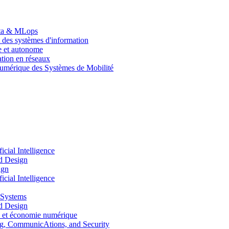
Data & MLops
 des systèmes d'information
le et autonome
tion en réseaux
umérique des Systèmes de Mobilité
ial Intelligence
d Design
ign
ial Intelligence
 Systems
d Design
 et économie numérique
, CommunicAtions, and Security