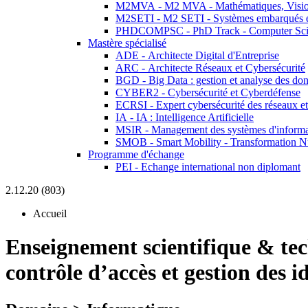
M2MVA - M2 MVA - Mathématiques, Vision
M2SETI - M2 SETI - Systèmes embarqués et 
PHDCOMPSC - PhD Track - Computer Sci
Mastère spécialisé
ADE - Architecte Digital d'Entreprise
ARC - Architecte Réseaux et Cybersécurité
BGD - Big Data : gestion et analyse des do
CYBER2 - Cybersécurité et Cyberdéfense
ECRSI - Expert cybersécurité des réseaux et
IA - IA : Intelligence Artificielle
MSIR - Management des systèmes d'informa
SMOB - Smart Mobility - Transformation N
Programme d'échange
PEI - Echange international non diplomant
2.12.20 (803)
Accueil
Enseignement scientifique & te
contrôle d’accès et gestion des i