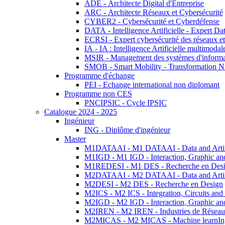
ADE - Architecte Digital d'Entreprise
ARC - Architecte Réseaux et Cybersécurité
CYBER2 - Cybersécurité et Cyberdéfense
DATA - Intelligence Artificielle - Expert 
ECRSI - Expert cybersécurité des réseaux et
IA - IA : Intelligence Artificielle multimoda
MSIR - Management des systèmes d'informa
SMOB - Smart Mobility - Transformation N
Programme d'échange
PEI - Echange international non diplomant
Programme non CES
PNCIPSIC - Cycle IPSIC
Catalogue 2024 - 2025
Ingénieur
ING - Diplôme d'ingénieur
Master
M1DATAAI - M1 DATAAI - Data and Artific
M1IGD - M1 IGD - Interaction, Graphic an
M1REDESI - M1 DES - Recherche en Des
M2DATAAI - M2 DATAAI - Data and Artific
M2DESI - M2 DES - Recherche en Design
M2ICS - M2 ICS - Integration, Circuits and
M2IGD - M2 IGD - Interaction, Graphic an
M2IREN - M2 IREN - Industries de Réseau
M2MICAS - M2 MICAS - Machine learnIng