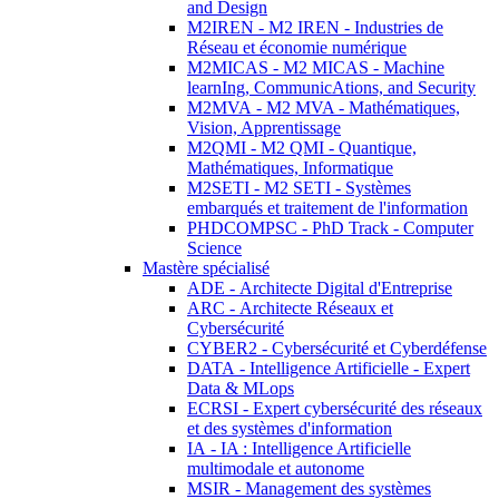
and Design
M2IREN - M2 IREN - Industries de
Réseau et économie numérique
M2MICAS - M2 MICAS - Machine
learnIng, CommunicAtions, and Security
M2MVA - M2 MVA - Mathématiques,
Vision, Apprentissage
M2QMI - M2 QMI - Quantique,
Mathématiques, Informatique
M2SETI - M2 SETI - Systèmes
embarqués et traitement de l'information
PHDCOMPSC - PhD Track - Computer
Science
Mastère spécialisé
ADE - Architecte Digital d'Entreprise
ARC - Architecte Réseaux et
Cybersécurité
CYBER2 - Cybersécurité et Cyberdéfense
DATA - Intelligence Artificielle - Expert
Data & MLops
ECRSI - Expert cybersécurité des réseaux
et des systèmes d'information
IA - IA : Intelligence Artificielle
multimodale et autonome
MSIR - Management des systèmes