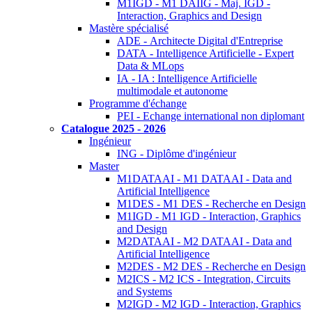
M1IGD - M1 DAIIG - Maj. IGD -
Interaction, Graphics and Design
Mastère spécialisé
ADE - Architecte Digital d'Entreprise
DATA - Intelligence Artificielle - Expert
Data & MLops
IA - IA : Intelligence Artificielle
multimodale et autonome
Programme d'échange
PEI - Echange international non diplomant
Catalogue 2025 - 2026
Ingénieur
ING - Diplôme d'ingénieur
Master
M1DATAAI - M1 DATAAI - Data and
Artificial Intelligence
M1DES - M1 DES - Recherche en Design
M1IGD - M1 IGD - Interaction, Graphics
and Design
M2DATAAI - M2 DATAAI - Data and
Artificial Intelligence
M2DES - M2 DES - Recherche en Design
M2ICS - M2 ICS - Integration, Circuits
and Systems
M2IGD - M2 IGD - Interaction, Graphics