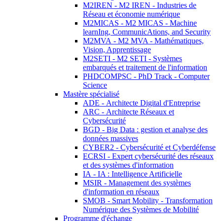
M2IREN - M2 IREN - Industries de
Réseau et économie numérique
M2MICAS - M2 MICAS - Machine
learnIng, CommunicAtions, and Security
M2MVA - M2 MVA - Mathématiques,
Vision, Apprentissage
M2SETI - M2 SETI - Systèmes
embarqués et traitement de l'information
PHDCOMPSC - PhD Track - Computer
Science
Mastère spécialisé
ADE - Architecte Digital d'Entreprise
ARC - Architecte Réseaux et
Cybersécurité
BGD - Big Data : gestion et analyse des
données massives
CYBER2 - Cybersécurité et Cyberdéfense
ECRSI - Expert cybersécurité des réseaux
et des systèmes d'information
IA - IA : Intelligence Artificielle
MSIR - Management des systèmes
d'information en réseaux
SMOB - Smart Mobility - Transformation
Numérique des Systèmes de Mobilité
Programme d'échange