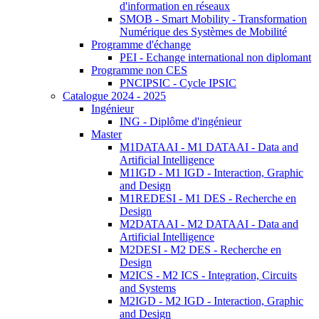
d'information en réseaux
SMOB - Smart Mobility - Transformation
Numérique des Systèmes de Mobilité
Programme d'échange
PEI - Echange international non diplomant
Programme non CES
PNCIPSIC - Cycle IPSIC
Catalogue 2024 - 2025
Ingénieur
ING - Diplôme d'ingénieur
Master
M1DATAAI - M1 DATAAI - Data and
Artificial Intelligence
M1IGD - M1 IGD - Interaction, Graphic
and Design
M1REDESI - M1 DES - Recherche en
Design
M2DATAAI - M2 DATAAI - Data and
Artificial Intelligence
M2DESI - M2 DES - Recherche en
Design
M2ICS - M2 ICS - Integration, Circuits
and Systems
M2IGD - M2 IGD - Interaction, Graphic
and Design