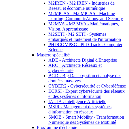
M2IREN - M2 IREN - Industries de
Réseau et économie numérique
M2MICAS - M2 MICAS - Machine
learnIng, CommunicAtions, and Security
M2MVA - M2 MVA - Mathématiques,
Vision, Apprentissage
M2SETI - M2 SETI - Systèmes
embarqués et traitement de l'information
PHDCOMPSC - PhD Track - Computer
Science
Mastère spécialisé
ADE - Architecte Digital d'Entreprise
ARC - Architecte Réseaux et
Cybersécurité
BGD - Big Data : gestion et analyse des
données massives
CYBER2 - Cybersécurité et Cyberdéfense
ECRSI - Expert cybersécurité des réseaux
et des systèmes d'information
IA - IA : Intelligence Artificielle
MSIR - Management des systèmes
d'information en réseaux
SMOB - Smart Mobility - Transformation
Numérique des Systèmes de Mobilité
Programme d'échange