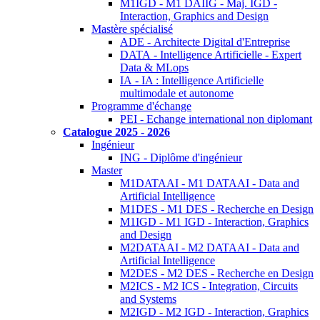
M1IGD - M1 DAIIG - Maj. IGD -
Interaction, Graphics and Design
Mastère spécialisé
ADE - Architecte Digital d'Entreprise
DATA - Intelligence Artificielle - Expert
Data & MLops
IA - IA : Intelligence Artificielle
multimodale et autonome
Programme d'échange
PEI - Echange international non diplomant
Catalogue 2025 - 2026
Ingénieur
ING - Diplôme d'ingénieur
Master
M1DATAAI - M1 DATAAI - Data and
Artificial Intelligence
M1DES - M1 DES - Recherche en Design
M1IGD - M1 IGD - Interaction, Graphics
and Design
M2DATAAI - M2 DATAAI - Data and
Artificial Intelligence
M2DES - M2 DES - Recherche en Design
M2ICS - M2 ICS - Integration, Circuits
and Systems
M2IGD - M2 IGD - Interaction, Graphics