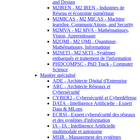
and Design
M2IREN - M2 IREN - Industries de
Réseau et économie numérique
M2MICAS - M2 MICAS - Machine
learnIng, CommunicAtions, and Security
M2MVA - M2 MVA - Mathématiques,
Vision, Apprentissage
M2QMI - M2 QMI - Quantique,
Mathématiques, Informatique
M2SETI - M2 SETI - Systèmes
embarqués et traitement de l'information
PHDCOMPSC - PhD Track - Computer
Science
Mastère spécialisé
ADE - Architecte Digital d'Entreprise
ARC - Architecte Réseaux et
Cybersécurité
CYBER2 - Cybersécurité et Cyberdéfense
DATA - Intelligence Artificielle - Expert
Data & MLops
ECRSI - Expert cybersécurité des réseaux
et des systèmes d'information
IA - IA : Intelligence Artificielle
multimodale et autonome
MSIR - Management des systèmes