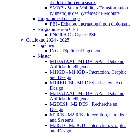
d'information en réseaux
SMOB - Smart Mobility - Transformation
Numérique des Systèmes de Mobilité
Programme d'échange
PEI - Echange international non diplomant
Programme non CES
PNCIPSIC - Cycle IPSIC
Catalogue 2024 - 2025
Ingénieur
ING - Diplôme d'ingénieur
Master
M1DATAAI - M1 DATAAI - Data and
Artificial Intelligence
M1IGD - M1 IGD - Interaction, Graphic
and Design
M1REDESI - M1 DES - Recherche en
Design
M2DATAAI - M2 DATAAI - Data and
Artificial Intelligence
M2DESI - M2 DES - Recherche en
Design
M2ICS - M2 ICS - Integration, Circuits
and Systems
M2IGD - M2 IGD - Interaction, Graphic
and Design