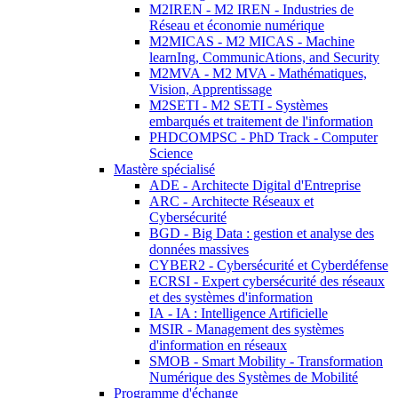
M2IREN - M2 IREN - Industries de
Réseau et économie numérique
M2MICAS - M2 MICAS - Machine
learnIng, CommunicAtions, and Security
M2MVA - M2 MVA - Mathématiques,
Vision, Apprentissage
M2SETI - M2 SETI - Systèmes
embarqués et traitement de l'information
PHDCOMPSC - PhD Track - Computer
Science
Mastère spécialisé
ADE - Architecte Digital d'Entreprise
ARC - Architecte Réseaux et
Cybersécurité
BGD - Big Data : gestion et analyse des
données massives
CYBER2 - Cybersécurité et Cyberdéfense
ECRSI - Expert cybersécurité des réseaux
et des systèmes d'information
IA - IA : Intelligence Artificielle
MSIR - Management des systèmes
d'information en réseaux
SMOB - Smart Mobility - Transformation
Numérique des Systèmes de Mobilité
Programme d'échange