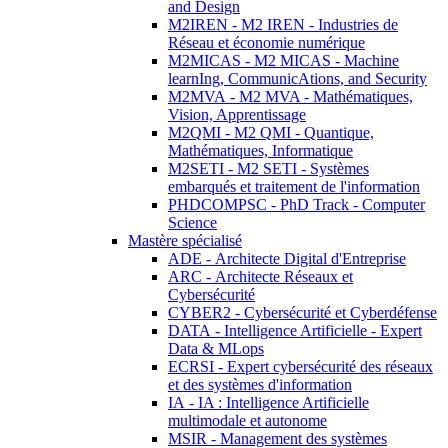
and Design
M2IREN - M2 IREN - Industries de
Réseau et économie numérique
M2MICAS - M2 MICAS - Machine
learnIng, CommunicAtions, and Security
M2MVA - M2 MVA - Mathématiques,
Vision, Apprentissage
M2QMI - M2 QMI - Quantique,
Mathématiques, Informatique
M2SETI - M2 SETI - Systèmes
embarqués et traitement de l'information
PHDCOMPSC - PhD Track - Computer
Science
Mastère spécialisé
ADE - Architecte Digital d'Entreprise
ARC - Architecte Réseaux et
Cybersécurité
CYBER2 - Cybersécurité et Cyberdéfense
DATA - Intelligence Artificielle - Expert
Data & MLops
ECRSI - Expert cybersécurité des réseaux
et des systèmes d'information
IA - IA : Intelligence Artificielle
multimodale et autonome
MSIR - Management des systèmes