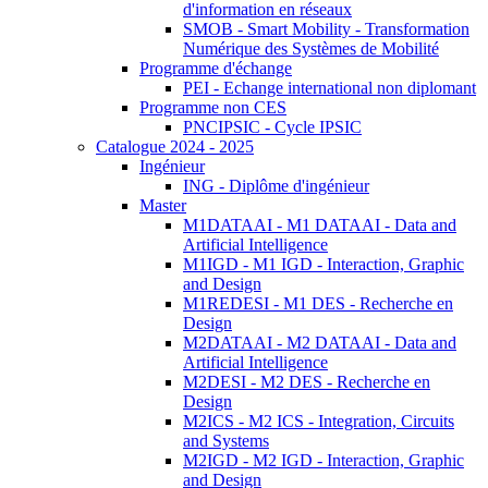
d'information en réseaux
SMOB - Smart Mobility - Transformation
Numérique des Systèmes de Mobilité
Programme d'échange
PEI - Echange international non diplomant
Programme non CES
PNCIPSIC - Cycle IPSIC
Catalogue 2024 - 2025
Ingénieur
ING - Diplôme d'ingénieur
Master
M1DATAAI - M1 DATAAI - Data and
Artificial Intelligence
M1IGD - M1 IGD - Interaction, Graphic
and Design
M1REDESI - M1 DES - Recherche en
Design
M2DATAAI - M2 DATAAI - Data and
Artificial Intelligence
M2DESI - M2 DES - Recherche en
Design
M2ICS - M2 ICS - Integration, Circuits
and Systems
M2IGD - M2 IGD - Interaction, Graphic
and Design