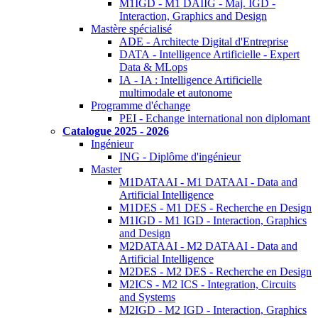
M1IGD - M1 DAIIG - Maj. IGD -
Interaction, Graphics and Design
Mastère spécialisé
ADE - Architecte Digital d'Entreprise
DATA - Intelligence Artificielle - Expert
Data & MLops
IA - IA : Intelligence Artificielle
multimodale et autonome
Programme d'échange
PEI - Echange international non diplomant
Catalogue 2025 - 2026
Ingénieur
ING - Diplôme d'ingénieur
Master
M1DATAAI - M1 DATAAI - Data and
Artificial Intelligence
M1DES - M1 DES - Recherche en Design
M1IGD - M1 IGD - Interaction, Graphics
and Design
M2DATAAI - M2 DATAAI - Data and
Artificial Intelligence
M2DES - M2 DES - Recherche en Design
M2ICS - M2 ICS - Integration, Circuits
and Systems
M2IGD - M2 IGD - Interaction, Graphics