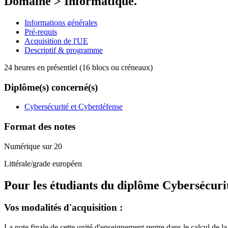
Domaine > Informatique.
Informations générales
Pré-requis
Acquisition de l'UE
Descriptif & programme
24 heures en présentiel (16 blocs ou créneaux)
Diplôme(s) concerné(s)
Cybersécurité et Cyberdéfense
Format des notes
Numérique sur 20
Littérale/grade européen
Pour les étudiants du diplôme
Cybersécuri
Vos modalités d'acquisition :
La note finale de cette unité d'enseignement rentre dans le calcul de