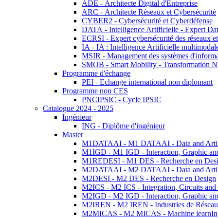
ADE - Architecte Digital d'Entreprise
ARC - Architecte Réseaux et Cybersécurité
CYBER2 - Cybersécurité et Cyberdéfense
DATA - Intelligence Artificielle - Expert 
ECRSI - Expert cybersécurité des réseaux et
IA - IA : Intelligence Artificielle multimoda
MSIR - Management des systèmes d'informa
SMOB - Smart Mobility - Transformation N
Programme d'échange
PEI - Echange international non diplomant
Programme non CES
PNCIPSIC - Cycle IPSIC
Catalogue 2024 - 2025
Ingénieur
ING - Diplôme d'ingénieur
Master
M1DATAAI - M1 DATAAI - Data and Artific
M1IGD - M1 IGD - Interaction, Graphic an
M1REDESI - M1 DES - Recherche en Des
M2DATAAI - M2 DATAAI - Data and Artific
M2DESI - M2 DES - Recherche en Design
M2ICS - M2 ICS - Integration, Circuits and
M2IGD - M2 IGD - Interaction, Graphic an
M2IREN - M2 IREN - Industries de Réseau
M2MICAS - M2 MICAS - Machine learnIng