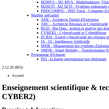
M2MVA - M2 MVA - Mathématiques, Vision
M2SETI - M2 SETI - Systèmes embarqués et 
PHDCOMPSC - PhD Track - Computer Sci
Mastère spécialisé
ADE - Architecte Digital d'Entreprise
ARC - Architecte Réseaux et Cybersécurité
BGD - Big Data : gestion et analyse des do
CYBER2 - Cybersécurité et Cyberdéfense
ECRSI - Expert cybersécurité des réseaux et
IA - IA : Intelligence Artificielle
MSIR - Management des systèmes d'informa
SMOB - Smart Mobility - Transformation N
Programme d'échange
PEI - Echange international non diplomant
2.12.20 (803)
Accueil
Enseignement scientifique & te
CYBER2)