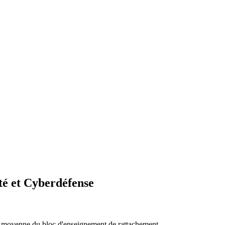
té et Cyberdéfense
 la moyenne du bloc d'enseignement de rattachement