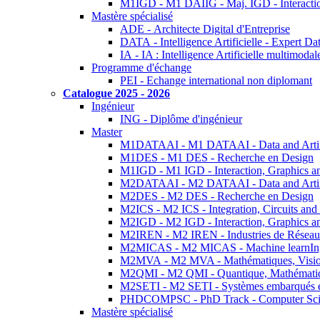
M1IGD - M1 DAIIG - Maj. IGD - Interactio
Mastère spécialisé
ADE - Architecte Digital d'Entreprise
DATA - Intelligence Artificielle - Expert 
IA - IA : Intelligence Artificielle multimoda
Programme d'échange
PEI - Echange international non diplomant
Catalogue 2025 - 2026
Ingénieur
ING - Diplôme d'ingénieur
Master
M1DATAAI - M1 DATAAI - Data and Artific
M1DES - M1 DES - Recherche en Design
M1IGD - M1 IGD - Interaction, Graphics a
M2DATAAI - M2 DATAAI - Data and Artific
M2DES - M2 DES - Recherche en Design
M2ICS - M2 ICS - Integration, Circuits and
M2IGD - M2 IGD - Interaction, Graphics a
M2IREN - M2 IREN - Industries de Réseau
M2MICAS - M2 MICAS - Machine learnIng
M2MVA - M2 MVA - Mathématiques, Vision
M2QMI - M2 QMI - Quantique, Mathématiq
M2SETI - M2 SETI - Systèmes embarqués et 
PHDCOMPSC - PhD Track - Computer Sci
Mastère spécialisé