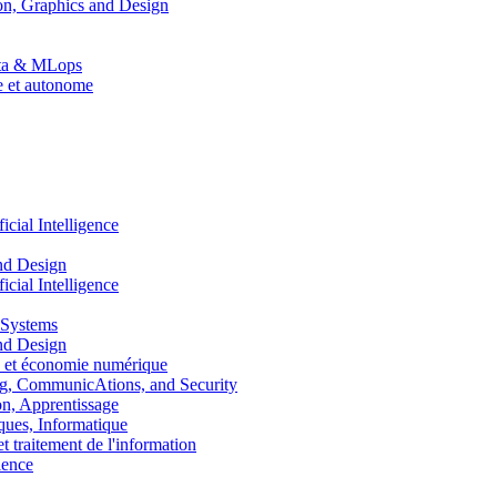
n, Graphics and Design
Data & MLops
le et autonome
ial Intelligence
nd Design
ial Intelligence
 Systems
nd Design
 et économie numérique
, CommunicAtions, and Security
, Apprentissage
ues, Informatique
traitement de l'information
ence