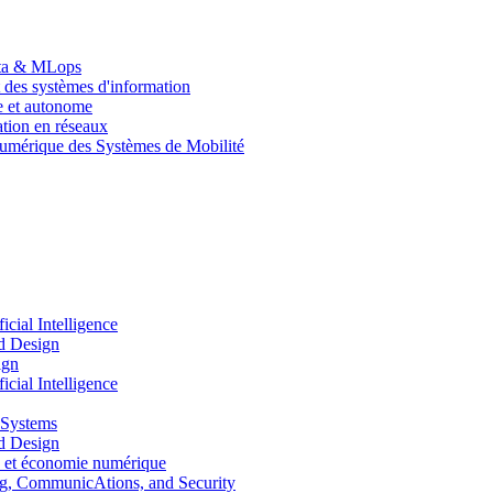
Data & MLops
 des systèmes d'information
le et autonome
tion en réseaux
umérique des Systèmes de Mobilité
ial Intelligence
d Design
ign
ial Intelligence
 Systems
d Design
 et économie numérique
, CommunicAtions, and Security