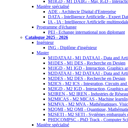
M1IGD - M1 DAIIG - Maj. IGD - Interactio
Mastère spécialisé
ADE - Architecte Digital d'Entreprise
DATA - Intelligence Artificielle - Expert 
IA - IA : Intelligence Artificielle multimoda
Programme d'échange
PEI - Echange international non diplomant
Catalogue 2025 - 2026
Ingénieur
ING - Diplôme d'ingénieur
Master
M1DATAAI - M1 DATAAI - Data and Artific
M1DES - M1 DES - Recherche en Design
M1IGD - M1 IGD - Interaction, Graphics a
M2DATAAI - M2 DATAAI - Data and Artific
M2DES - M2 DES - Recherche en Design
M2ICS - M2 ICS - Integration, Circuits and
M2IGD - M2 IGD - Interaction, Graphics a
M2IREN - M2 IREN - Industries de Réseau
M2MICAS - M2 MICAS - Machine learnIng
M2MVA - M2 MVA - Mathématiques, Vision
M2QMI - M2 QMI - Quantique, Mathématiq
M2SETI - M2 SETI - Systèmes embarqués et 
PHDCOMPSC - PhD Track - Computer Sci
Mastère spécialisé