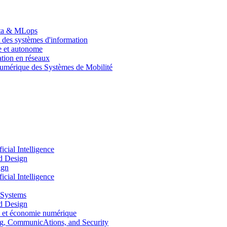
Data & MLops
 des systèmes d'information
le et autonome
tion en réseaux
umérique des Systèmes de Mobilité
ial Intelligence
d Design
ign
ial Intelligence
 Systems
d Design
 et économie numérique
, CommunicAtions, and Security