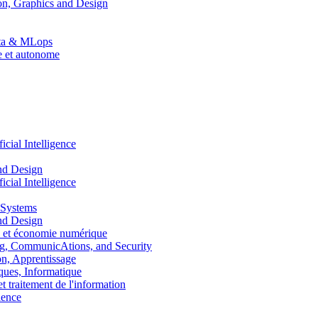
n, Graphics and Design
Data & MLops
le et autonome
ial Intelligence
nd Design
ial Intelligence
 Systems
nd Design
 et économie numérique
, CommunicAtions, and Security
, Apprentissage
ues, Informatique
traitement de l'information
ence