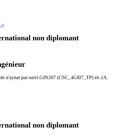
d »
ernational non diplomant
ngénieur
diants n'aynat pas suivi GIN207 (CSC_4GI07_TP) en 2A.
ernational non diplomant