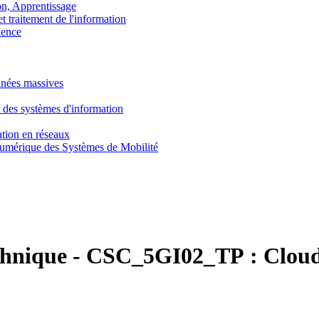
, Apprentissage
traitement de l'information
ence
nnées massives
 des systèmes d'information
tion en réseaux
umérique des Systèmes de Mobilité
chnique
-
CSC_5GI02_TP :
Cloud