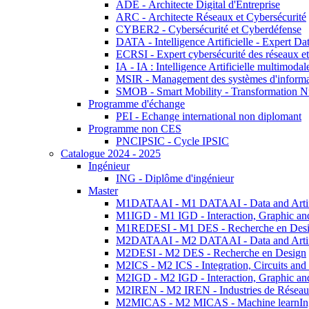
ADE - Architecte Digital d'Entreprise
ARC - Architecte Réseaux et Cybersécurité
CYBER2 - Cybersécurité et Cyberdéfense
DATA - Intelligence Artificielle - Expert 
ECRSI - Expert cybersécurité des réseaux et
IA - IA : Intelligence Artificielle multimoda
MSIR - Management des systèmes d'informa
SMOB - Smart Mobility - Transformation N
Programme d'échange
PEI - Echange international non diplomant
Programme non CES
PNCIPSIC - Cycle IPSIC
Catalogue 2024 - 2025
Ingénieur
ING - Diplôme d'ingénieur
Master
M1DATAAI - M1 DATAAI - Data and Artific
M1IGD - M1 IGD - Interaction, Graphic an
M1REDESI - M1 DES - Recherche en Des
M2DATAAI - M2 DATAAI - Data and Artific
M2DESI - M2 DES - Recherche en Design
M2ICS - M2 ICS - Integration, Circuits and
M2IGD - M2 IGD - Interaction, Graphic an
M2IREN - M2 IREN - Industries de Réseau
M2MICAS - M2 MICAS - Machine learnIng