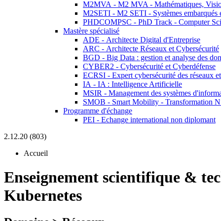
M2MVA - M2 MVA - Mathématiques, Vision
M2SETI - M2 SETI - Systèmes embarqués et 
PHDCOMPSC - PhD Track - Computer Sci
Mastère spécialisé
ADE - Architecte Digital d'Entreprise
ARC - Architecte Réseaux et Cybersécurité
BGD - Big Data : gestion et analyse des do
CYBER2 - Cybersécurité et Cyberdéfense
ECRSI - Expert cybersécurité des réseaux et
IA - IA : Intelligence Artificielle
MSIR - Management des systèmes d'informa
SMOB - Smart Mobility - Transformation N
Programme d'échange
PEI - Echange international non diplomant
2.12.20 (803)
Accueil
Enseignement scientifique & te
Kubernetes