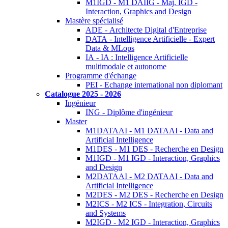
M1IGD - M1 DAIIG - Maj. IGD -
Interaction, Graphics and Design
Mastère spécialisé
ADE - Architecte Digital d'Entreprise
DATA - Intelligence Artificielle - Expert
Data & MLops
IA - IA : Intelligence Artificielle
multimodale et autonome
Programme d'échange
PEI - Echange international non diplomant
Catalogue 2025 - 2026
Ingénieur
ING - Diplôme d'ingénieur
Master
M1DATAAI - M1 DATAAI - Data and
Artificial Intelligence
M1DES - M1 DES - Recherche en Design
M1IGD - M1 IGD - Interaction, Graphics
and Design
M2DATAAI - M2 DATAAI - Data and
Artificial Intelligence
M2DES - M2 DES - Recherche en Design
M2ICS - M2 ICS - Integration, Circuits
and Systems
M2IGD - M2 IGD - Interaction, Graphics