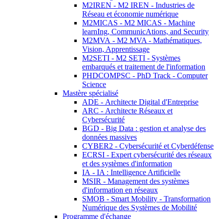
M2IREN - M2 IREN - Industries de
Réseau et économie numérique
M2MICAS - M2 MICAS - Machine
learnIng, CommunicAtions, and Security
M2MVA - M2 MVA - Mathématiques,
Vision, Apprentissage
M2SETI - M2 SETI - Systèmes
embarqués et traitement de l'information
PHDCOMPSC - PhD Track - Computer
Science
Mastère spécialisé
ADE - Architecte Digital d'Entreprise
ARC - Architecte Réseaux et
Cybersécurité
BGD - Big Data : gestion et analyse des
données massives
CYBER2 - Cybersécurité et Cyberdéfense
ECRSI - Expert cybersécurité des réseaux
et des systèmes d'information
IA - IA : Intelligence Artificielle
MSIR - Management des systèmes
d'information en réseaux
SMOB - Smart Mobility - Transformation
Numérique des Systèmes de Mobilité
Programme d'échange