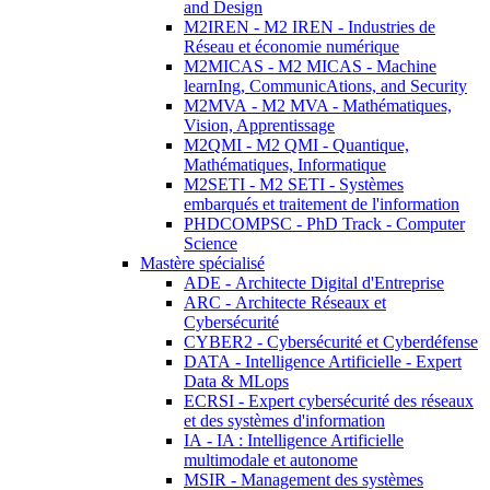
and Design
M2IREN - M2 IREN - Industries de
Réseau et économie numérique
M2MICAS - M2 MICAS - Machine
learnIng, CommunicAtions, and Security
M2MVA - M2 MVA - Mathématiques,
Vision, Apprentissage
M2QMI - M2 QMI - Quantique,
Mathématiques, Informatique
M2SETI - M2 SETI - Systèmes
embarqués et traitement de l'information
PHDCOMPSC - PhD Track - Computer
Science
Mastère spécialisé
ADE - Architecte Digital d'Entreprise
ARC - Architecte Réseaux et
Cybersécurité
CYBER2 - Cybersécurité et Cyberdéfense
DATA - Intelligence Artificielle - Expert
Data & MLops
ECRSI - Expert cybersécurité des réseaux
et des systèmes d'information
IA - IA : Intelligence Artificielle
multimodale et autonome
MSIR - Management des systèmes