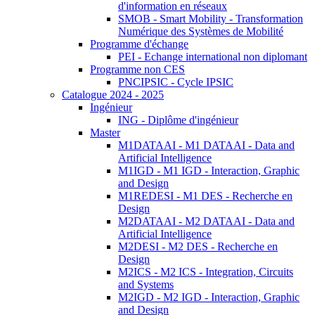
d'information en réseaux
SMOB - Smart Mobility - Transformation
Numérique des Systèmes de Mobilité
Programme d'échange
PEI - Echange international non diplomant
Programme non CES
PNCIPSIC - Cycle IPSIC
Catalogue 2024 - 2025
Ingénieur
ING - Diplôme d'ingénieur
Master
M1DATAAI - M1 DATAAI - Data and
Artificial Intelligence
M1IGD - M1 IGD - Interaction, Graphic
and Design
M1REDESI - M1 DES - Recherche en
Design
M2DATAAI - M2 DATAAI - Data and
Artificial Intelligence
M2DESI - M2 DES - Recherche en
Design
M2ICS - M2 ICS - Integration, Circuits
and Systems
M2IGD - M2 IGD - Interaction, Graphic
and Design