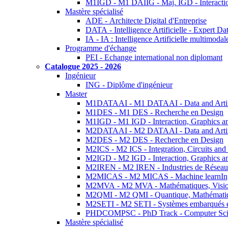
M1IGD - M1 DAIIG - Maj. IGD - Interactio
Mastère spécialisé
ADE - Architecte Digital d'Entreprise
DATA - Intelligence Artificielle - Expert 
IA - IA : Intelligence Artificielle multimoda
Programme d'échange
PEI - Echange international non diplomant
Catalogue 2025 - 2026
Ingénieur
ING - Diplôme d'ingénieur
Master
M1DATAAI - M1 DATAAI - Data and Artific
M1DES - M1 DES - Recherche en Design
M1IGD - M1 IGD - Interaction, Graphics a
M2DATAAI - M2 DATAAI - Data and Artific
M2DES - M2 DES - Recherche en Design
M2ICS - M2 ICS - Integration, Circuits and
M2IGD - M2 IGD - Interaction, Graphics a
M2IREN - M2 IREN - Industries de Réseau
M2MICAS - M2 MICAS - Machine learnIng
M2MVA - M2 MVA - Mathématiques, Vision
M2QMI - M2 QMI - Quantique, Mathématiq
M2SETI - M2 SETI - Systèmes embarqués et 
PHDCOMPSC - PhD Track - Computer Sci
Mastère spécialisé