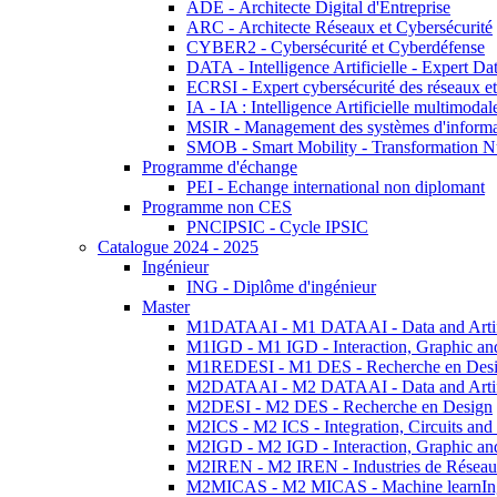
ADE - Architecte Digital d'Entreprise
ARC - Architecte Réseaux et Cybersécurité
CYBER2 - Cybersécurité et Cyberdéfense
DATA - Intelligence Artificielle - Expert 
ECRSI - Expert cybersécurité des réseaux et
IA - IA : Intelligence Artificielle multimoda
MSIR - Management des systèmes d'informa
SMOB - Smart Mobility - Transformation N
Programme d'échange
PEI - Echange international non diplomant
Programme non CES
PNCIPSIC - Cycle IPSIC
Catalogue 2024 - 2025
Ingénieur
ING - Diplôme d'ingénieur
Master
M1DATAAI - M1 DATAAI - Data and Artific
M1IGD - M1 IGD - Interaction, Graphic an
M1REDESI - M1 DES - Recherche en Des
M2DATAAI - M2 DATAAI - Data and Artific
M2DESI - M2 DES - Recherche en Design
M2ICS - M2 ICS - Integration, Circuits and
M2IGD - M2 IGD - Interaction, Graphic an
M2IREN - M2 IREN - Industries de Réseau
M2MICAS - M2 MICAS - Machine learnIng