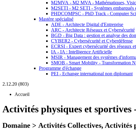
M2MVA - M2 MVA - Mathématiques, Vision
M2SETI - M2 SETI - Systèmes embarqués et 
PHDCOMPSC - PhD Track - Computer Sci
Mastère spécialisé
ADE - Architecte Digital d'Entreprise
ARC - Architecte Réseaux et Cybersécurité
BGD - Big Data : gestion et analyse des do
CYBER2 - Cybersécurité et Cyberdéfense
ECRSI - Expert cybersécurité des réseaux et
IA - IA : Intelligence Artificielle
MSIR - Management des systèmes d'informa
SMOB - Smart Mobility - Transformation N
Programme d'échange
PEI - Echange international non diplomant
2.12.20 (803)
Accueil
Activités physiques et sportives
Domaine > Activités Collectives, Activités 