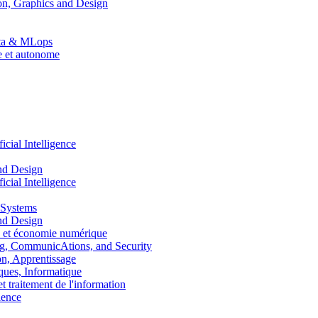
n, Graphics and Design
Data & MLops
le et autonome
ial Intelligence
nd Design
ial Intelligence
 Systems
nd Design
 et économie numérique
, CommunicAtions, and Security
, Apprentissage
ues, Informatique
traitement de l'information
ence