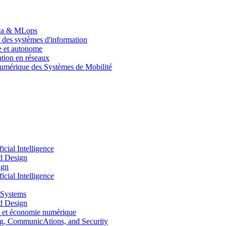
Data & MLops
 des systèmes d'information
le et autonome
tion en réseaux
umérique des Systèmes de Mobilité
ial Intelligence
d Design
ign
ial Intelligence
 Systems
d Design
 et économie numérique
, CommunicAtions, and Security