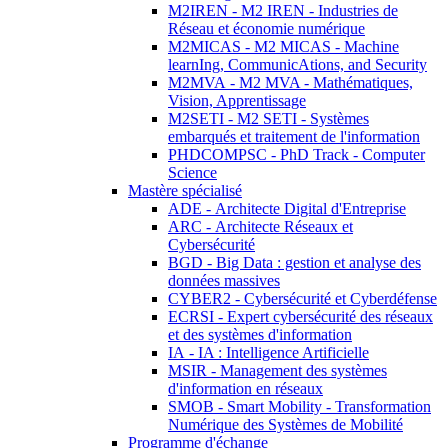
M2IREN - M2 IREN - Industries de
Réseau et économie numérique
M2MICAS - M2 MICAS - Machine
learnIng, CommunicAtions, and Security
M2MVA - M2 MVA - Mathématiques,
Vision, Apprentissage
M2SETI - M2 SETI - Systèmes
embarqués et traitement de l'information
PHDCOMPSC - PhD Track - Computer
Science
Mastère spécialisé
ADE - Architecte Digital d'Entreprise
ARC - Architecte Réseaux et
Cybersécurité
BGD - Big Data : gestion et analyse des
données massives
CYBER2 - Cybersécurité et Cyberdéfense
ECRSI - Expert cybersécurité des réseaux
et des systèmes d'information
IA - IA : Intelligence Artificielle
MSIR - Management des systèmes
d'information en réseaux
SMOB - Smart Mobility - Transformation
Numérique des Systèmes de Mobilité
Programme d'échange