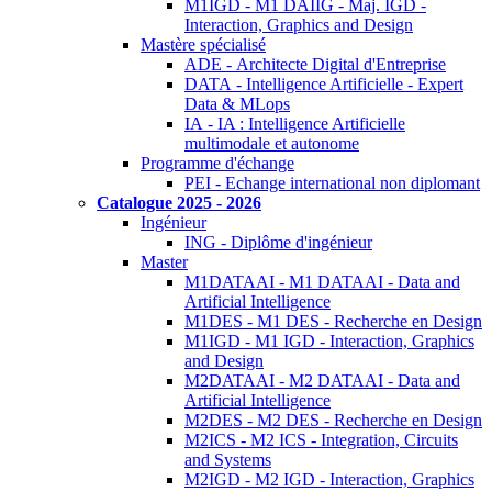
M1IGD - M1 DAIIG - Maj. IGD -
Interaction, Graphics and Design
Mastère spécialisé
ADE - Architecte Digital d'Entreprise
DATA - Intelligence Artificielle - Expert
Data & MLops
IA - IA : Intelligence Artificielle
multimodale et autonome
Programme d'échange
PEI - Echange international non diplomant
Catalogue 2025 - 2026
Ingénieur
ING - Diplôme d'ingénieur
Master
M1DATAAI - M1 DATAAI - Data and
Artificial Intelligence
M1DES - M1 DES - Recherche en Design
M1IGD - M1 IGD - Interaction, Graphics
and Design
M2DATAAI - M2 DATAAI - Data and
Artificial Intelligence
M2DES - M2 DES - Recherche en Design
M2ICS - M2 ICS - Integration, Circuits
and Systems
M2IGD - M2 IGD - Interaction, Graphics