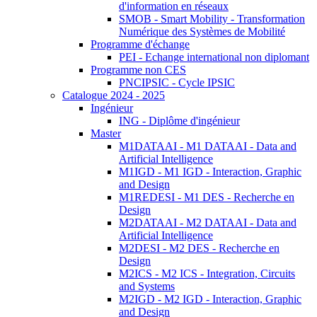
d'information en réseaux
SMOB - Smart Mobility - Transformation
Numérique des Systèmes de Mobilité
Programme d'échange
PEI - Echange international non diplomant
Programme non CES
PNCIPSIC - Cycle IPSIC
Catalogue 2024 - 2025
Ingénieur
ING - Diplôme d'ingénieur
Master
M1DATAAI - M1 DATAAI - Data and
Artificial Intelligence
M1IGD - M1 IGD - Interaction, Graphic
and Design
M1REDESI - M1 DES - Recherche en
Design
M2DATAAI - M2 DATAAI - Data and
Artificial Intelligence
M2DESI - M2 DES - Recherche en
Design
M2ICS - M2 ICS - Integration, Circuits
and Systems
M2IGD - M2 IGD - Interaction, Graphic
and Design