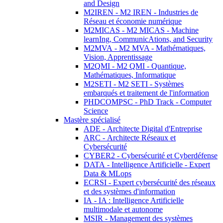
and Design
M2IREN - M2 IREN - Industries de
Réseau et économie numérique
M2MICAS - M2 MICAS - Machine
learnIng, CommunicAtions, and Security
M2MVA - M2 MVA - Mathématiques,
Vision, Apprentissage
M2QMI - M2 QMI - Quantique,
Mathématiques, Informatique
M2SETI - M2 SETI - Systèmes
embarqués et traitement de l'information
PHDCOMPSC - PhD Track - Computer
Science
Mastère spécialisé
ADE - Architecte Digital d'Entreprise
ARC - Architecte Réseaux et
Cybersécurité
CYBER2 - Cybersécurité et Cyberdéfense
DATA - Intelligence Artificielle - Expert
Data & MLops
ECRSI - Expert cybersécurité des réseaux
et des systèmes d'information
IA - IA : Intelligence Artificielle
multimodale et autonome
MSIR - Management des systèmes