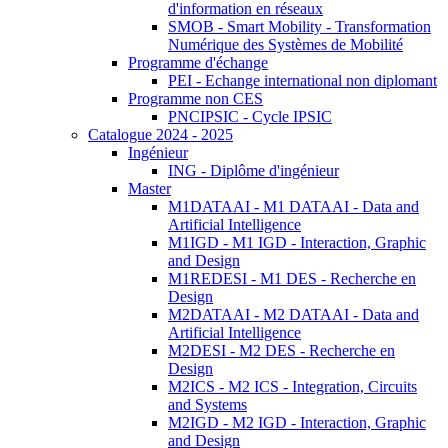
d'information en réseaux
SMOB - Smart Mobility - Transformation
Numérique des Systèmes de Mobilité
Programme d'échange
PEI - Echange international non diplomant
Programme non CES
PNCIPSIC - Cycle IPSIC
Catalogue 2024 - 2025
Ingénieur
ING - Diplôme d'ingénieur
Master
M1DATAAI - M1 DATAAI - Data and
Artificial Intelligence
M1IGD - M1 IGD - Interaction, Graphic
and Design
M1REDESI - M1 DES - Recherche en
Design
M2DATAAI - M2 DATAAI - Data and
Artificial Intelligence
M2DESI - M2 DES - Recherche en
Design
M2ICS - M2 ICS - Integration, Circuits
and Systems
M2IGD - M2 IGD - Interaction, Graphic
and Design