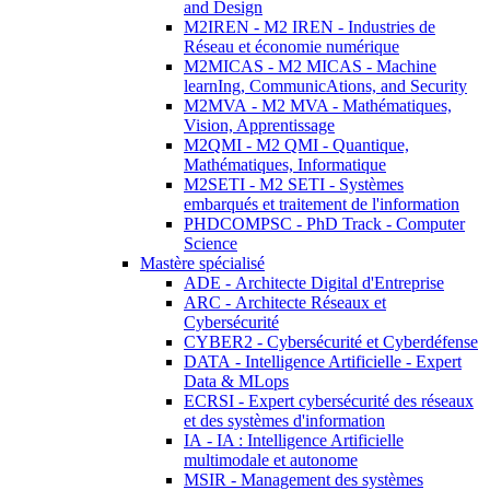
and Design
M2IREN - M2 IREN - Industries de
Réseau et économie numérique
M2MICAS - M2 MICAS - Machine
learnIng, CommunicAtions, and Security
M2MVA - M2 MVA - Mathématiques,
Vision, Apprentissage
M2QMI - M2 QMI - Quantique,
Mathématiques, Informatique
M2SETI - M2 SETI - Systèmes
embarqués et traitement de l'information
PHDCOMPSC - PhD Track - Computer
Science
Mastère spécialisé
ADE - Architecte Digital d'Entreprise
ARC - Architecte Réseaux et
Cybersécurité
CYBER2 - Cybersécurité et Cyberdéfense
DATA - Intelligence Artificielle - Expert
Data & MLops
ECRSI - Expert cybersécurité des réseaux
et des systèmes d'information
IA - IA : Intelligence Artificielle
multimodale et autonome
MSIR - Management des systèmes