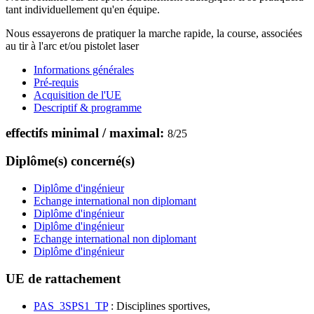
tant individuellement qu'en équipe.
Nous essayerons de pratiquer la marche rapide, la course, associées
au tir à l'arc et/ou pistolet laser
Informations générales
Pré-requis
Acquisition de l'UE
Descriptif & programme
effectifs minimal / maximal:
8
/
25
Diplôme(s) concerné(s)
Diplôme d'ingénieur
Echange international non diplomant
Diplôme d'ingénieur
Diplôme d'ingénieur
Echange international non diplomant
Diplôme d'ingénieur
UE de rattachement
PAS_3SPS1_TP
: Disciplines sportives,