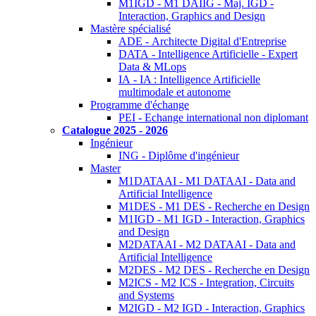
M1IGD - M1 DAIIG - Maj. IGD -
Interaction, Graphics and Design
Mastère spécialisé
ADE - Architecte Digital d'Entreprise
DATA - Intelligence Artificielle - Expert
Data & MLops
IA - IA : Intelligence Artificielle
multimodale et autonome
Programme d'échange
PEI - Echange international non diplomant
Catalogue 2025 - 2026
Ingénieur
ING - Diplôme d'ingénieur
Master
M1DATAAI - M1 DATAAI - Data and
Artificial Intelligence
M1DES - M1 DES - Recherche en Design
M1IGD - M1 IGD - Interaction, Graphics
and Design
M2DATAAI - M2 DATAAI - Data and
Artificial Intelligence
M2DES - M2 DES - Recherche en Design
M2ICS - M2 ICS - Integration, Circuits
and Systems
M2IGD - M2 IGD - Interaction, Graphics