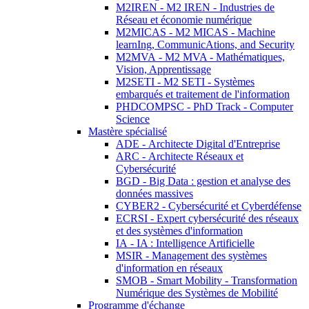
M2IREN - M2 IREN - Industries de
Réseau et économie numérique
M2MICAS - M2 MICAS - Machine
learnIng, CommunicAtions, and Security
M2MVA - M2 MVA - Mathématiques,
Vision, Apprentissage
M2SETI - M2 SETI - Systèmes
embarqués et traitement de l'information
PHDCOMPSC - PhD Track - Computer
Science
Mastère spécialisé
ADE - Architecte Digital d'Entreprise
ARC - Architecte Réseaux et
Cybersécurité
BGD - Big Data : gestion et analyse des
données massives
CYBER2 - Cybersécurité et Cyberdéfense
ECRSI - Expert cybersécurité des réseaux
et des systèmes d'information
IA - IA : Intelligence Artificielle
MSIR - Management des systèmes
d'information en réseaux
SMOB - Smart Mobility - Transformation
Numérique des Systèmes de Mobilité
Programme d'échange