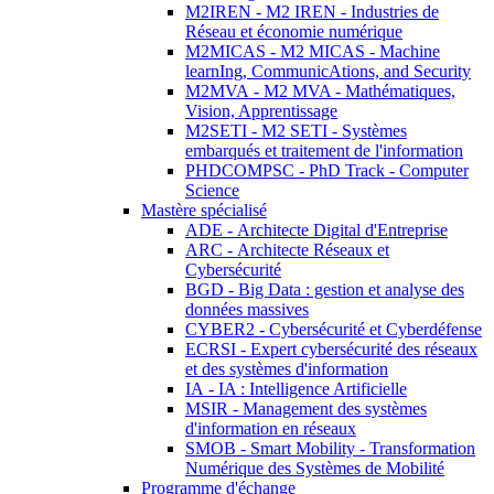
M2IREN - M2 IREN - Industries de
Réseau et économie numérique
M2MICAS - M2 MICAS - Machine
learnIng, CommunicAtions, and Security
M2MVA - M2 MVA - Mathématiques,
Vision, Apprentissage
M2SETI - M2 SETI - Systèmes
embarqués et traitement de l'information
PHDCOMPSC - PhD Track - Computer
Science
Mastère spécialisé
ADE - Architecte Digital d'Entreprise
ARC - Architecte Réseaux et
Cybersécurité
BGD - Big Data : gestion et analyse des
données massives
CYBER2 - Cybersécurité et Cyberdéfense
ECRSI - Expert cybersécurité des réseaux
et des systèmes d'information
IA - IA : Intelligence Artificielle
MSIR - Management des systèmes
d'information en réseaux
SMOB - Smart Mobility - Transformation
Numérique des Systèmes de Mobilité
Programme d'échange