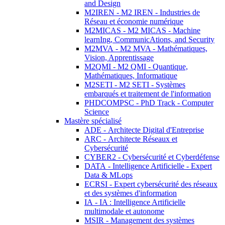
and Design
M2IREN - M2 IREN - Industries de
Réseau et économie numérique
M2MICAS - M2 MICAS - Machine
learnIng, CommunicAtions, and Security
M2MVA - M2 MVA - Mathématiques,
Vision, Apprentissage
M2QMI - M2 QMI - Quantique,
Mathématiques, Informatique
M2SETI - M2 SETI - Systèmes
embarqués et traitement de l'information
PHDCOMPSC - PhD Track - Computer
Science
Mastère spécialisé
ADE - Architecte Digital d'Entreprise
ARC - Architecte Réseaux et
Cybersécurité
CYBER2 - Cybersécurité et Cyberdéfense
DATA - Intelligence Artificielle - Expert
Data & MLops
ECRSI - Expert cybersécurité des réseaux
et des systèmes d'information
IA - IA : Intelligence Artificielle
multimodale et autonome
MSIR - Management des systèmes