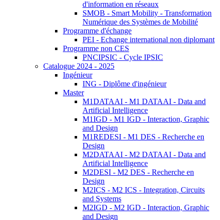
d'information en réseaux
SMOB - Smart Mobility - Transformation
Numérique des Systèmes de Mobilité
Programme d'échange
PEI - Echange international non diplomant
Programme non CES
PNCIPSIC - Cycle IPSIC
Catalogue 2024 - 2025
Ingénieur
ING - Diplôme d'ingénieur
Master
M1DATAAI - M1 DATAAI - Data and
Artificial Intelligence
M1IGD - M1 IGD - Interaction, Graphic
and Design
M1REDESI - M1 DES - Recherche en
Design
M2DATAAI - M2 DATAAI - Data and
Artificial Intelligence
M2DESI - M2 DES - Recherche en
Design
M2ICS - M2 ICS - Integration, Circuits
and Systems
M2IGD - M2 IGD - Interaction, Graphic
and Design