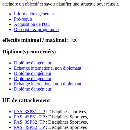
atteindre un objectif et savoir planifier une stratégie pour réussir.
Informations générales
Pré-requis
Acquisition de l'UE
Descriptif & programme
effectifs minimal / maximal:
8
/
20
Diplôme(s) concerné(s)
Diplôme d'ingénieur
Echange international non diplomant
Diplôme d'ingénieur
Diplôme d'ingénieur
Echange international non diplomant
Diplôme d'ingénieur
UE de rattachement
PAS_3SPS1_TP
: Disciplines sportives,
PAS_4SPS1_TP
: Disciplines Sportives,
PAS_3SPS2_TP
: Disciplines Sportives,
PAS_4SPS2_TP
: Disciplines Sportives