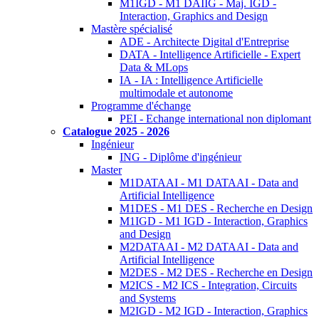
M1IGD - M1 DAIIG - Maj. IGD -
Interaction, Graphics and Design
Mastère spécialisé
ADE - Architecte Digital d'Entreprise
DATA - Intelligence Artificielle - Expert
Data & MLops
IA - IA : Intelligence Artificielle
multimodale et autonome
Programme d'échange
PEI - Echange international non diplomant
Catalogue 2025 - 2026
Ingénieur
ING - Diplôme d'ingénieur
Master
M1DATAAI - M1 DATAAI - Data and
Artificial Intelligence
M1DES - M1 DES - Recherche en Design
M1IGD - M1 IGD - Interaction, Graphics
and Design
M2DATAAI - M2 DATAAI - Data and
Artificial Intelligence
M2DES - M2 DES - Recherche en Design
M2ICS - M2 ICS - Integration, Circuits
and Systems
M2IGD - M2 IGD - Interaction, Graphics