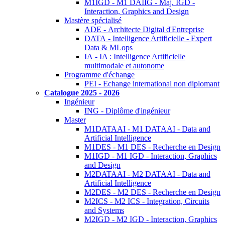
M1IGD - M1 DAIIG - Maj. IGD -
Interaction, Graphics and Design
Mastère spécialisé
ADE - Architecte Digital d'Entreprise
DATA - Intelligence Artificielle - Expert
Data & MLops
IA - IA : Intelligence Artificielle
multimodale et autonome
Programme d'échange
PEI - Echange international non diplomant
Catalogue 2025 - 2026
Ingénieur
ING - Diplôme d'ingénieur
Master
M1DATAAI - M1 DATAAI - Data and
Artificial Intelligence
M1DES - M1 DES - Recherche en Design
M1IGD - M1 IGD - Interaction, Graphics
and Design
M2DATAAI - M2 DATAAI - Data and
Artificial Intelligence
M2DES - M2 DES - Recherche en Design
M2ICS - M2 ICS - Integration, Circuits
and Systems
M2IGD - M2 IGD - Interaction, Graphics