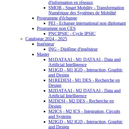
d'information en réseaux
SMOB - Smart Mobility - Transformation
Numérique des Systèmes de Mobilité
Programme d'échange
PEI - Echange international non diplomant
Programme non CES
PNCIPSIC - Cycle IPSIC
Catalogue 2024 - 2025
Ingénieur
ING - Diplôme d'ingénieur
Master
M1DATAAI - M1 DATAAI - Data and
Artificial Intelligence
M1IGD - M1 IGD - Interaction, Graphic
and Design
M1REDESI - M1 DES - Recherche en
Design
M2DATAAI - M2 DATAAI - Data and
Artificial Intelligence
M2DESI - M2 DES - Recherche en
Design
M2ICS - M2 ICS - Integration, Circuits
and Systems
M2IGD - M2 IGD - Interaction, Graphic
and Design