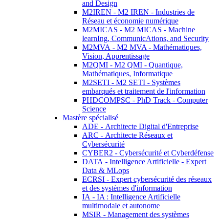
and Design
M2IREN - M2 IREN - Industries de
Réseau et économie numérique
M2MICAS - M2 MICAS - Machine
learnIng, CommunicAtions, and Security
M2MVA - M2 MVA - Mathématiques,
Vision, Apprentissage
M2QMI - M2 QMI - Quantique,
Mathématiques, Informatique
M2SETI - M2 SETI - Systèmes
embarqués et traitement de l'information
PHDCOMPSC - PhD Track - Computer
Science
Mastère spécialisé
ADE - Architecte Digital d'Entreprise
ARC - Architecte Réseaux et
Cybersécurité
CYBER2 - Cybersécurité et Cyberdéfense
DATA - Intelligence Artificielle - Expert
Data & MLops
ECRSI - Expert cybersécurité des réseaux
et des systèmes d'information
IA - IA : Intelligence Artificielle
multimodale et autonome
MSIR - Management des systèmes