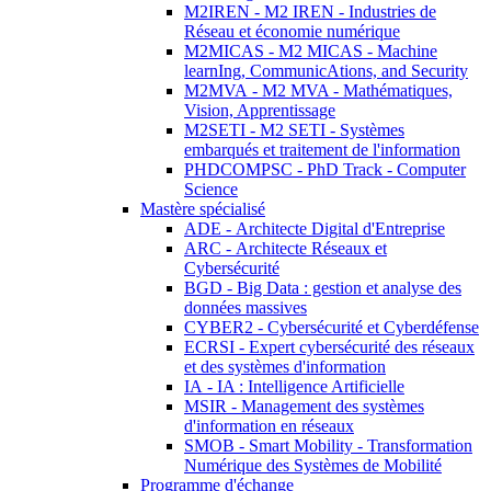
M2IREN - M2 IREN - Industries de
Réseau et économie numérique
M2MICAS - M2 MICAS - Machine
learnIng, CommunicAtions, and Security
M2MVA - M2 MVA - Mathématiques,
Vision, Apprentissage
M2SETI - M2 SETI - Systèmes
embarqués et traitement de l'information
PHDCOMPSC - PhD Track - Computer
Science
Mastère spécialisé
ADE - Architecte Digital d'Entreprise
ARC - Architecte Réseaux et
Cybersécurité
BGD - Big Data : gestion et analyse des
données massives
CYBER2 - Cybersécurité et Cyberdéfense
ECRSI - Expert cybersécurité des réseaux
et des systèmes d'information
IA - IA : Intelligence Artificielle
MSIR - Management des systèmes
d'information en réseaux
SMOB - Smart Mobility - Transformation
Numérique des Systèmes de Mobilité
Programme d'échange