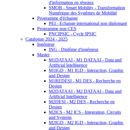
d'information en réseaux
SMOB - Smart Mobility - Transformation
Numérique des Systèmes de Mobilité
Programme d'échange
PEI - Echange international non diplomant
Programme non CES
PNCIPSIC - Cycle IPSIC
Catalogue 2024 - 2025
Ingénieur
ING - Diplôme d'ingénieur
Master
M1DATAAI - M1 DATAAI - Data and
Artificial Intelligence
M1IGD - M1 IGD - Interaction, Graphic
and Design
M1REDESI - M1 DES - Recherche en
Design
M2DATAAI - M2 DATAAI - Data and
Artificial Intelligence
M2DESI - M2 DES - Recherche en
Design
M2ICS - M2 ICS - Integration, Circuits
and Systems
M2IGD - M2 IGD - Interaction, Graphic
and Design