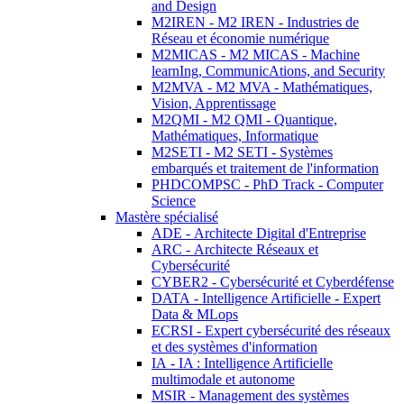
and Design
M2IREN - M2 IREN - Industries de
Réseau et économie numérique
M2MICAS - M2 MICAS - Machine
learnIng, CommunicAtions, and Security
M2MVA - M2 MVA - Mathématiques,
Vision, Apprentissage
M2QMI - M2 QMI - Quantique,
Mathématiques, Informatique
M2SETI - M2 SETI - Systèmes
embarqués et traitement de l'information
PHDCOMPSC - PhD Track - Computer
Science
Mastère spécialisé
ADE - Architecte Digital d'Entreprise
ARC - Architecte Réseaux et
Cybersécurité
CYBER2 - Cybersécurité et Cyberdéfense
DATA - Intelligence Artificielle - Expert
Data & MLops
ECRSI - Expert cybersécurité des réseaux
et des systèmes d'information
IA - IA : Intelligence Artificielle
multimodale et autonome
MSIR - Management des systèmes