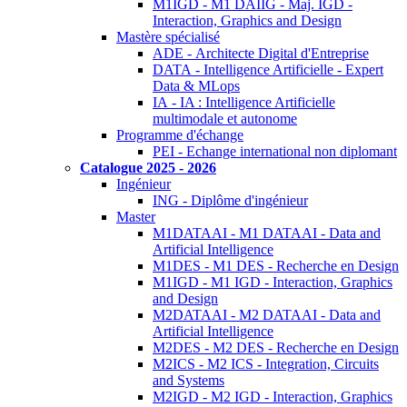
M1IGD - M1 DAIIG - Maj. IGD -
Interaction, Graphics and Design
Mastère spécialisé
ADE - Architecte Digital d'Entreprise
DATA - Intelligence Artificielle - Expert
Data & MLops
IA - IA : Intelligence Artificielle
multimodale et autonome
Programme d'échange
PEI - Echange international non diplomant
Catalogue 2025 - 2026
Ingénieur
ING - Diplôme d'ingénieur
Master
M1DATAAI - M1 DATAAI - Data and
Artificial Intelligence
M1DES - M1 DES - Recherche en Design
M1IGD - M1 IGD - Interaction, Graphics
and Design
M2DATAAI - M2 DATAAI - Data and
Artificial Intelligence
M2DES - M2 DES - Recherche en Design
M2ICS - M2 ICS - Integration, Circuits
and Systems
M2IGD - M2 IGD - Interaction, Graphics