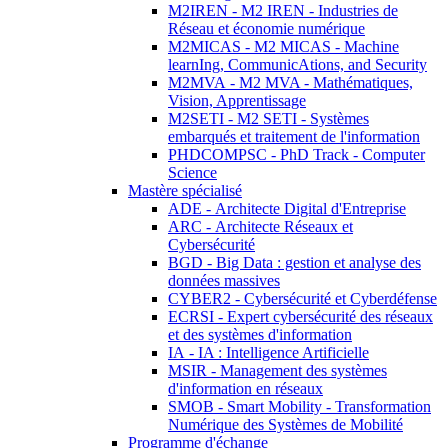
M2IREN - M2 IREN - Industries de
Réseau et économie numérique
M2MICAS - M2 MICAS - Machine
learnIng, CommunicAtions, and Security
M2MVA - M2 MVA - Mathématiques,
Vision, Apprentissage
M2SETI - M2 SETI - Systèmes
embarqués et traitement de l'information
PHDCOMPSC - PhD Track - Computer
Science
Mastère spécialisé
ADE - Architecte Digital d'Entreprise
ARC - Architecte Réseaux et
Cybersécurité
BGD - Big Data : gestion et analyse des
données massives
CYBER2 - Cybersécurité et Cyberdéfense
ECRSI - Expert cybersécurité des réseaux
et des systèmes d'information
IA - IA : Intelligence Artificielle
MSIR - Management des systèmes
d'information en réseaux
SMOB - Smart Mobility - Transformation
Numérique des Systèmes de Mobilité
Programme d'échange