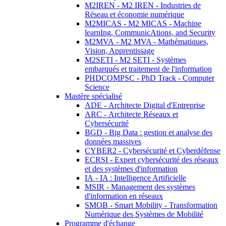
M2IREN - M2 IREN - Industries de
Réseau et économie numérique
M2MICAS - M2 MICAS - Machine
learnIng, CommunicAtions, and Security
M2MVA - M2 MVA - Mathématiques,
Vision, Apprentissage
M2SETI - M2 SETI - Systèmes
embarqués et traitement de l'information
PHDCOMPSC - PhD Track - Computer
Science
Mastère spécialisé
ADE - Architecte Digital d'Entreprise
ARC - Architecte Réseaux et
Cybersécurité
BGD - Big Data : gestion et analyse des
données massives
CYBER2 - Cybersécurité et Cyberdéfense
ECRSI - Expert cybersécurité des réseaux
et des systèmes d'information
IA - IA : Intelligence Artificielle
MSIR - Management des systèmes
d'information en réseaux
SMOB - Smart Mobility - Transformation
Numérique des Systèmes de Mobilité
Programme d'échange