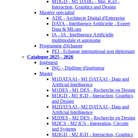
M1IGD - M1 DAIIG - Maj. IGD -
Interaction, Graphics and Design
Mastère spécialisé
ADE - Architecte Digital d'Entreprise
DATA - Intelligence Artificielle - Expert
Data & MLops
IA - IA : Intelligence Artificielle
multimodale et autonome
Programme d'échange
PEI - Echange international non diplomant
Catalogue 2025 - 2026
Ingénieur
ING - Diplôme d'ingénieur
Master
M1DATAAI - M1 DATAAI - Data and
Artificial Intelligence
M1DES - M1 DES - Recherche en Design
M1IGD - M1 IGD - Interaction, Graphics
and Design
M2DATAAI - M2 DATAAI - Data and
Artificial Intelligence
M2DES - M2 DES - Recherche en Design
M2ICS - M2 ICS - Integration, Circuits
and Systems
M2IGD - M2 IGD - Interaction, Graphics