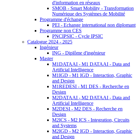
d'information en réseaux
SMOB - Smart Mobility - Transformation
Numérique des Systèmes de Mobilité
Programme d'échange
PEI - Echange international non diplomant
Programme non CES
PNCIPSIC - Cycle IPSIC
Catalogue 2024 - 2025
Ingénieur
ING - Diplôme d'ingénieur
Master
M1DATAAI - M1 DATAAI - Data and
Artificial Intelligence
M1IGD - M1 IGD - Interaction, Graphic
and Design
M1REDESI - M1 DES - Recherche en
Design
M2DATAAI - M2 DATAAI - Data and
Artificial Intelligence
M2DESI - M2 DES - Recherche en
Design
M2ICS - M2 ICS - Integration, Circuits
and Systems
M2IGD - M2 IGD - Interaction, Graphic
and Design