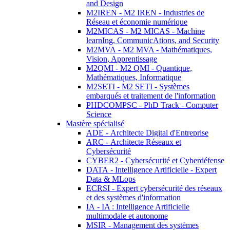
and Design
M2IREN - M2 IREN - Industries de
Réseau et économie numérique
M2MICAS - M2 MICAS - Machine
learnIng, CommunicAtions, and Security
M2MVA - M2 MVA - Mathématiques,
Vision, Apprentissage
M2QMI - M2 QMI - Quantique,
Mathématiques, Informatique
M2SETI - M2 SETI - Systèmes
embarqués et traitement de l'information
PHDCOMPSC - PhD Track - Computer
Science
Mastère spécialisé
ADE - Architecte Digital d'Entreprise
ARC - Architecte Réseaux et
Cybersécurité
CYBER2 - Cybersécurité et Cyberdéfense
DATA - Intelligence Artificielle - Expert
Data & MLops
ECRSI - Expert cybersécurité des réseaux
et des systèmes d'information
IA - IA : Intelligence Artificielle
multimodale et autonome
MSIR - Management des systèmes