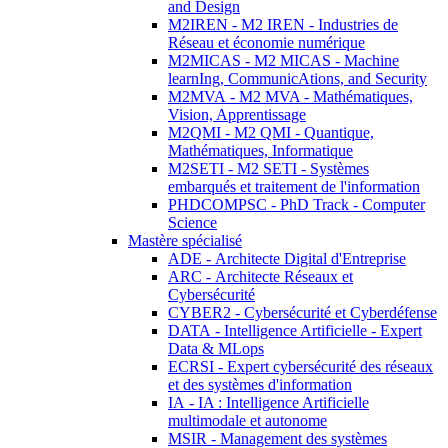
and Design
M2IREN - M2 IREN - Industries de
Réseau et économie numérique
M2MICAS - M2 MICAS - Machine
learnIng, CommunicAtions, and Security
M2MVA - M2 MVA - Mathématiques,
Vision, Apprentissage
M2QMI - M2 QMI - Quantique,
Mathématiques, Informatique
M2SETI - M2 SETI - Systèmes
embarqués et traitement de l'information
PHDCOMPSC - PhD Track - Computer
Science
Mastère spécialisé
ADE - Architecte Digital d'Entreprise
ARC - Architecte Réseaux et
Cybersécurité
CYBER2 - Cybersécurité et Cyberdéfense
DATA - Intelligence Artificielle - Expert
Data & MLops
ECRSI - Expert cybersécurité des réseaux
et des systèmes d'information
IA - IA : Intelligence Artificielle
multimodale et autonome
MSIR - Management des systèmes