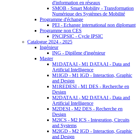
d'information en réseaux
SMOB - Smart Mobility - Transformation
Numérique des Systèmes de Mobilité
Programme d'échange
PEI - Echange international non diplomant
Programme non CES
PNCIPSIC - Cycle IPSIC
Catalogue 2024 - 2025
Ingénieur
ING - Diplôme d'ingénieur
Master
M1DATAAI - M1 DATAAI - Data and
Artificial Intelligence
M1IGD - M1 IGD - Interaction, Graphic
and Design
M1REDESI - M1 DES - Recherche en
Design
M2DATAAI - M2 DATAAI - Data and
Artificial Intelligence
M2DESI - M2 DES - Recherche en
Design
M2ICS - M2 ICS - Integration, Circuits
and Systems
M2IGD - M2 IGD - Interaction, Graphic
and Design