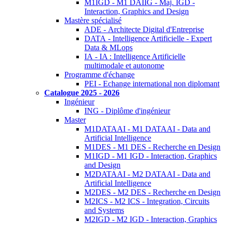
M1IGD - M1 DAIIG - Maj. IGD -
Interaction, Graphics and Design
Mastère spécialisé
ADE - Architecte Digital d'Entreprise
DATA - Intelligence Artificielle - Expert
Data & MLops
IA - IA : Intelligence Artificielle
multimodale et autonome
Programme d'échange
PEI - Echange international non diplomant
Catalogue 2025 - 2026
Ingénieur
ING - Diplôme d'ingénieur
Master
M1DATAAI - M1 DATAAI - Data and
Artificial Intelligence
M1DES - M1 DES - Recherche en Design
M1IGD - M1 IGD - Interaction, Graphics
and Design
M2DATAAI - M2 DATAAI - Data and
Artificial Intelligence
M2DES - M2 DES - Recherche en Design
M2ICS - M2 ICS - Integration, Circuits
and Systems
M2IGD - M2 IGD - Interaction, Graphics