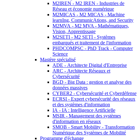
M2IREN - M2 IREN - Industries de
Réseau et économie numérique
M2MICAS - M2 MICAS - Machine
learnIng, CommunicAtions, and Security
M2MVA - M2 MVA - Mathématiques,
Vision, Apprentissage
M2SETI - M2 SETI - Systèmes
embarqués et traitement de l'information
PHDCOMPSC - PhD Track - Computer
Science
Mastère spécialisé
ADE - Architecte Digital d'Entreprise
ARC - Architecte Réseaux et
Cybersécurité
BGD - Big Data : gestion et analyse des
données massives
CYBER2 - Cybersécurité et Cyberdéfense
ECRSI - Expert cybersécurité des réseaux
et des systèmes d'information
IA - IA : Intelligence Artificielle
MSIR - Management des systèmes
d'information en réseaux
SMOB - Smart Mobility - Transformation
Numérique des Systèmes de Mobilité
Programme d'échange