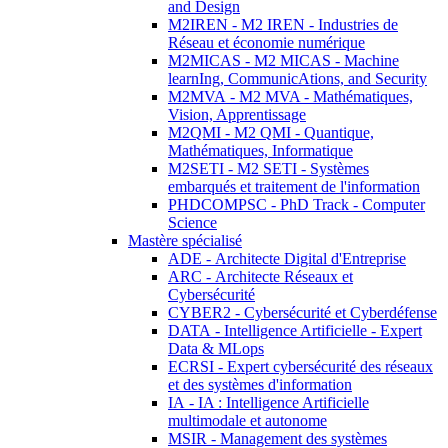
and Design
M2IREN - M2 IREN - Industries de
Réseau et économie numérique
M2MICAS - M2 MICAS - Machine
learnIng, CommunicAtions, and Security
M2MVA - M2 MVA - Mathématiques,
Vision, Apprentissage
M2QMI - M2 QMI - Quantique,
Mathématiques, Informatique
M2SETI - M2 SETI - Systèmes
embarqués et traitement de l'information
PHDCOMPSC - PhD Track - Computer
Science
Mastère spécialisé
ADE - Architecte Digital d'Entreprise
ARC - Architecte Réseaux et
Cybersécurité
CYBER2 - Cybersécurité et Cyberdéfense
DATA - Intelligence Artificielle - Expert
Data & MLops
ECRSI - Expert cybersécurité des réseaux
et des systèmes d'information
IA - IA : Intelligence Artificielle
multimodale et autonome
MSIR - Management des systèmes