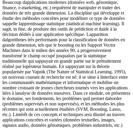
Beaucoup dapplications modernes (données web, génomique,
finance, e-marketing, etc.) requièrent de manipuler et traiter des
données de très grande dimension. La discipline qui développe et
étudie des méthodes concrètes pour modéliser ce type de données
sappelle lapprentissage statistique (statistical machine learning). Il
sagit, in fine, de produire des outils de prédiction et daide à la
décision dédiés à une application spécifique. Lapparition
dalgorithmes très performants pour la classification de données en
grande dimension, tels que le boosting ou les Support Vector
Machines dans le milieu des années 90, a progressivement
transformé le champ occupé jusqualors par la statistique
traditionnelle qui sappuyait en grande partie sur le prétraitement
réalisé par lopérateur humain. En sappuyant sur la théorie
popularisée par Vapnik (The Nature of Statistical Learning, 1995),
un nouveau courant de recherche est né: il se situe à linterface entre
les communautés mathématique et informatique et mobilise un
nombre croissant de jeunes chercheurs tournés vers les applications
liées à lanalyse de données massives. Dans ce module, on présentera
le domaine, ses fondements, les problèmes quil permet daborder
(problèmes supervisés et non supervisés), et les méthodes les plus
récentes qui sont actuellement étudiées (SVM, Boosting, Lasso,
etc.). Lintérêt de ces concepts et techniques sera illustré au travers
applications concrètes et variées (données textuelles, images,
signaux audio, données génomiques, problèmes industriels, etc.)