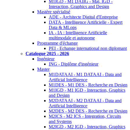
M1IGD - M1 DAIIG - Maj. IGD -
Interaction, Graphics and Design
Mastère spécialisé
ADE - Architecte Digital d'Entreprise
DATA - Intelligence Artificielle - Expert
Data & MLops
IA - IA : Intelligence Artificielle
multimodale et autonome
Programme d'échange
PEI - Echange international non diplomant
Catalogue 2025 - 2026
Ingénieur
ING - Diplôme d'ingénieur
Master
M1DATAAI - M1 DATAAI - Data and
Artificial Intelligence
M1DES - M1 DES - Recherche en Design
M1IGD - M1 IGD - Interaction, Graphics
and Design
M2DATAAI - M2 DATAAI - Data and
Artificial Intelligence
M2DES - M2 DES - Recherche en Design
M2ICS - M2 ICS - Integration, Circuits
and Systems
M2IGD - M2 IGD - Interaction, Graphics