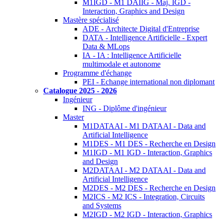
M1IGD - M1 DAIIG - Maj. IGD -
Interaction, Graphics and Design
Mastère spécialisé
ADE - Architecte Digital d'Entreprise
DATA - Intelligence Artificielle - Expert
Data & MLops
IA - IA : Intelligence Artificielle
multimodale et autonome
Programme d'échange
PEI - Echange international non diplomant
Catalogue 2025 - 2026
Ingénieur
ING - Diplôme d'ingénieur
Master
M1DATAAI - M1 DATAAI - Data and
Artificial Intelligence
M1DES - M1 DES - Recherche en Design
M1IGD - M1 IGD - Interaction, Graphics
and Design
M2DATAAI - M2 DATAAI - Data and
Artificial Intelligence
M2DES - M2 DES - Recherche en Design
M2ICS - M2 ICS - Integration, Circuits
and Systems
M2IGD - M2 IGD - Interaction, Graphics