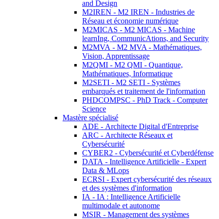
and Design
M2IREN - M2 IREN - Industries de
Réseau et économie numérique
M2MICAS - M2 MICAS - Machine
learnIng, CommunicAtions, and Security
M2MVA - M2 MVA - Mathématiques,
Vision, Apprentissage
M2QMI - M2 QMI - Quantique,
Mathématiques, Informatique
M2SETI - M2 SETI - Systèmes
embarqués et traitement de l'information
PHDCOMPSC - PhD Track - Computer
Science
Mastère spécialisé
ADE - Architecte Digital d'Entreprise
ARC - Architecte Réseaux et
Cybersécurité
CYBER2 - Cybersécurité et Cyberdéfense
DATA - Intelligence Artificielle - Expert
Data & MLops
ECRSI - Expert cybersécurité des réseaux
et des systèmes d'information
IA - IA : Intelligence Artificielle
multimodale et autonome
MSIR - Management des systèmes