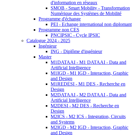
d'information en réseaux
SMOB - Smart Mobility - Transformation
Numérique des Systèmes de Mobilité
Programme d'échange
PEI - Echange international non diplomant
Programme non CES
PNCIPSIC - Cycle IPSIC
Catalogue 2024 - 2025
Ingénieur
ING - Diplôme d'ingénieur
Master
M1DATAAI - M1 DATAAI - Data and
Artificial Intelligence
M1IGD - M1 IGD - Interaction, Graphic
and Design
M1REDESI - M1 DES - Recherche en
Design
M2DATAAI - M2 DATAAI - Data and
Artificial Intelligence
M2DESI - M2 DES - Recherche en
Design
M2ICS - M2 ICS - Integration, Circuits
and Systems
M2IGD - M2 IGD - Interaction, Graphic
and Design