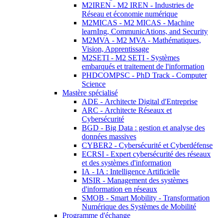
M2IREN - M2 IREN - Industries de
Réseau et économie numérique
M2MICAS - M2 MICAS - Machine
learnIng, CommunicAtions, and Security
M2MVA - M2 MVA - Mathématiques,
Vision, Apprentissage
M2SETI - M2 SETI - Systèmes
embarqués et traitement de l'information
PHDCOMPSC - PhD Track - Computer
Science
Mastère spécialisé
ADE - Architecte Digital d'Entreprise
ARC - Architecte Réseaux et
Cybersécurité
BGD - Big Data : gestion et analyse des
données massives
CYBER2 - Cybersécurité et Cyberdéfense
ECRSI - Expert cybersécurité des réseaux
et des systèmes d'information
IA - IA : Intelligence Artificielle
MSIR - Management des systèmes
d'information en réseaux
SMOB - Smart Mobility - Transformation
Numérique des Systèmes de Mobilité
Programme d'échange