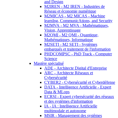
and Design
M2IREN - M2 IREN - Industries de
Réseau et économie numérique
M2MICAS - M2 MICAS - Machine
learnIng, CommunicAtions, and Security
M2MVA - M2 MVA - Mathématiques,
Vision, Apprentissage
M2QMI - M2 QMI - Quantique,
Mathématiques, Informatique
M2SETI - M2 SETI - Systèmes
embarqués et traitement de l'information
PHDCOMPSC - PhD Track - Computer
Science
Mastère spécialisé
ADE - Architecte Digital d'Entreprise
ARC - Architecte Réseaux et
Cybersécurité
CYBER2 - Cybersécurité et Cyberdéfense
DATA - Intelligence Artificielle - Expert
Data & MLops
ECRSI - Expert cybersécurité des réseaux
et des systèmes d'information
IA - IA : Intelligence Artificielle
multimodale et autonome
MSIR - Management des systèmes