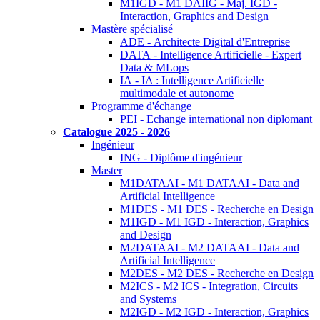
M1IGD - M1 DAIIG - Maj. IGD -
Interaction, Graphics and Design
Mastère spécialisé
ADE - Architecte Digital d'Entreprise
DATA - Intelligence Artificielle - Expert
Data & MLops
IA - IA : Intelligence Artificielle
multimodale et autonome
Programme d'échange
PEI - Echange international non diplomant
Catalogue 2025 - 2026
Ingénieur
ING - Diplôme d'ingénieur
Master
M1DATAAI - M1 DATAAI - Data and
Artificial Intelligence
M1DES - M1 DES - Recherche en Design
M1IGD - M1 IGD - Interaction, Graphics
and Design
M2DATAAI - M2 DATAAI - Data and
Artificial Intelligence
M2DES - M2 DES - Recherche en Design
M2ICS - M2 ICS - Integration, Circuits
and Systems
M2IGD - M2 IGD - Interaction, Graphics