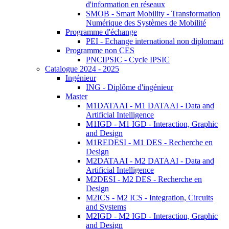
d'information en réseaux
SMOB - Smart Mobility - Transformation
Numérique des Systèmes de Mobilité
Programme d'échange
PEI - Echange international non diplomant
Programme non CES
PNCIPSIC - Cycle IPSIC
Catalogue 2024 - 2025
Ingénieur
ING - Diplôme d'ingénieur
Master
M1DATAAI - M1 DATAAI - Data and
Artificial Intelligence
M1IGD - M1 IGD - Interaction, Graphic
and Design
M1REDESI - M1 DES - Recherche en
Design
M2DATAAI - M2 DATAAI - Data and
Artificial Intelligence
M2DESI - M2 DES - Recherche en
Design
M2ICS - M2 ICS - Integration, Circuits
and Systems
M2IGD - M2 IGD - Interaction, Graphic
and Design