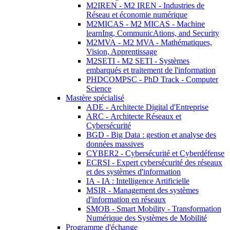
M2IREN - M2 IREN - Industries de
Réseau et économie numérique
M2MICAS - M2 MICAS - Machine
learnIng, CommunicAtions, and Security
M2MVA - M2 MVA - Mathématiques,
Vision, Apprentissage
M2SETI - M2 SETI - Systèmes
embarqués et traitement de l'information
PHDCOMPSC - PhD Track - Computer
Science
Mastère spécialisé
ADE - Architecte Digital d'Entreprise
ARC - Architecte Réseaux et
Cybersécurité
BGD - Big Data : gestion et analyse des
données massives
CYBER2 - Cybersécurité et Cyberdéfense
ECRSI - Expert cybersécurité des réseaux
et des systèmes d'information
IA - IA : Intelligence Artificielle
MSIR - Management des systèmes
d'information en réseaux
SMOB - Smart Mobility - Transformation
Numérique des Systèmes de Mobilité
Programme d'échange