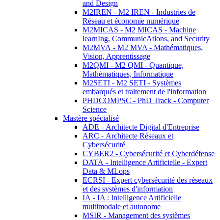
and Design
M2IREN - M2 IREN - Industries de
Réseau et économie numérique
M2MICAS - M2 MICAS - Machine
learnIng, CommunicAtions, and Security
M2MVA - M2 MVA - Mathématiques,
Vision, Apprentissage
M2QMI - M2 QMI - Quantique,
Mathématiques, Informatique
M2SETI - M2 SETI - Systèmes
embarqués et traitement de l'information
PHDCOMPSC - PhD Track - Computer
Science
Mastère spécialisé
ADE - Architecte Digital d'Entreprise
ARC - Architecte Réseaux et
Cybersécurité
CYBER2 - Cybersécurité et Cyberdéfense
DATA - Intelligence Artificielle - Expert
Data & MLops
ECRSI - Expert cybersécurité des réseaux
et des systèmes d'information
IA - IA : Intelligence Artificielle
multimodale et autonome
MSIR - Management des systèmes