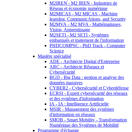
M2IREN - M2 IREN - Industries de
Réseau et économie numérique
M2MICAS - M2 MICAS - Machine
learnIng, CommunicAtions, and Security
M2MVA - M2 MVA - Mathématiques,
Vision, Apprentissage
M2SETI - M2 SETI - Systèmes
embarqués et traitement de l'information
PHDCOMPSC - PhD Track - Computer
Science
Mastère spécialisé
ADE - Architecte Digital d'Entreprise
ARC - Architecte Réseaux et
Cybersécurité
BGD - Big Data : gestion et analyse des
données massives
CYBER2 - Cybersécurité et Cyberdéfense
ECRSI - Expert cybersécurité des réseaux
et des systèmes d'information
IA - IA : Intelligence Artificielle
MSIR - Management des systèmes
d'information en réseaux
SMOB - Smart Mobility - Transformation
Numérique des Systèmes de Mobilité
Programme d'échange