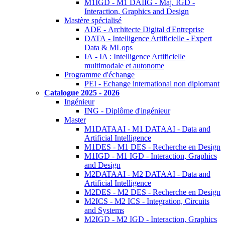
M1IGD - M1 DAIIG - Maj. IGD -
Interaction, Graphics and Design
Mastère spécialisé
ADE - Architecte Digital d'Entreprise
DATA - Intelligence Artificielle - Expert
Data & MLops
IA - IA : Intelligence Artificielle
multimodale et autonome
Programme d'échange
PEI - Echange international non diplomant
Catalogue 2025 - 2026
Ingénieur
ING - Diplôme d'ingénieur
Master
M1DATAAI - M1 DATAAI - Data and
Artificial Intelligence
M1DES - M1 DES - Recherche en Design
M1IGD - M1 IGD - Interaction, Graphics
and Design
M2DATAAI - M2 DATAAI - Data and
Artificial Intelligence
M2DES - M2 DES - Recherche en Design
M2ICS - M2 ICS - Integration, Circuits
and Systems
M2IGD - M2 IGD - Interaction, Graphics