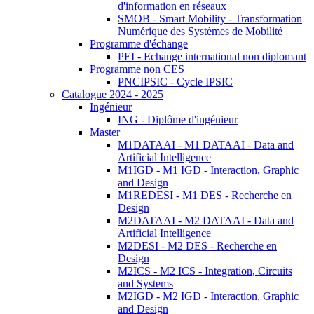
d'information en réseaux
SMOB - Smart Mobility - Transformation
Numérique des Systèmes de Mobilité
Programme d'échange
PEI - Echange international non diplomant
Programme non CES
PNCIPSIC - Cycle IPSIC
Catalogue 2024 - 2025
Ingénieur
ING - Diplôme d'ingénieur
Master
M1DATAAI - M1 DATAAI - Data and
Artificial Intelligence
M1IGD - M1 IGD - Interaction, Graphic
and Design
M1REDESI - M1 DES - Recherche en
Design
M2DATAAI - M2 DATAAI - Data and
Artificial Intelligence
M2DESI - M2 DES - Recherche en
Design
M2ICS - M2 ICS - Integration, Circuits
and Systems
M2IGD - M2 IGD - Interaction, Graphic
and Design