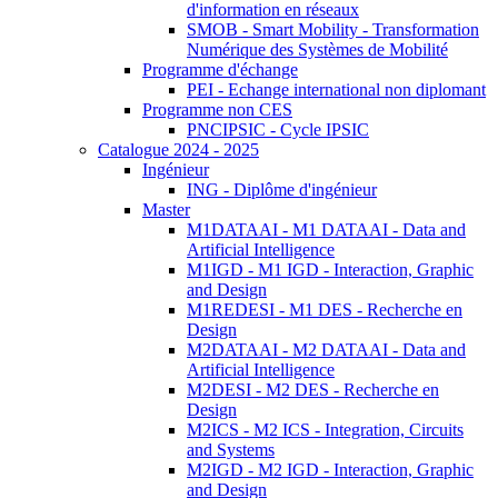
d'information en réseaux
SMOB - Smart Mobility - Transformation
Numérique des Systèmes de Mobilité
Programme d'échange
PEI - Echange international non diplomant
Programme non CES
PNCIPSIC - Cycle IPSIC
Catalogue 2024 - 2025
Ingénieur
ING - Diplôme d'ingénieur
Master
M1DATAAI - M1 DATAAI - Data and
Artificial Intelligence
M1IGD - M1 IGD - Interaction, Graphic
and Design
M1REDESI - M1 DES - Recherche en
Design
M2DATAAI - M2 DATAAI - Data and
Artificial Intelligence
M2DESI - M2 DES - Recherche en
Design
M2ICS - M2 ICS - Integration, Circuits
and Systems
M2IGD - M2 IGD - Interaction, Graphic
and Design