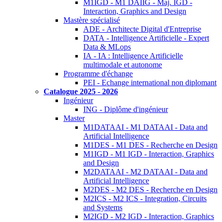
M1IGD - M1 DAIIG - Maj. IGD -
Interaction, Graphics and Design
Mastère spécialisé
ADE - Architecte Digital d'Entreprise
DATA - Intelligence Artificielle - Expert
Data & MLops
IA - IA : Intelligence Artificielle
multimodale et autonome
Programme d'échange
PEI - Echange international non diplomant
Catalogue 2025 - 2026
Ingénieur
ING - Diplôme d'ingénieur
Master
M1DATAAI - M1 DATAAI - Data and
Artificial Intelligence
M1DES - M1 DES - Recherche en Design
M1IGD - M1 IGD - Interaction, Graphics
and Design
M2DATAAI - M2 DATAAI - Data and
Artificial Intelligence
M2DES - M2 DES - Recherche en Design
M2ICS - M2 ICS - Integration, Circuits
and Systems
M2IGD - M2 IGD - Interaction, Graphics