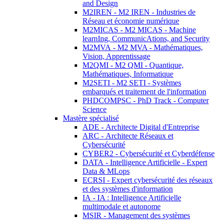
and Design
M2IREN - M2 IREN - Industries de
Réseau et économie numérique
M2MICAS - M2 MICAS - Machine
learnIng, CommunicAtions, and Security
M2MVA - M2 MVA - Mathématiques,
Vision, Apprentissage
M2QMI - M2 QMI - Quantique,
Mathématiques, Informatique
M2SETI - M2 SETI - Systèmes
embarqués et traitement de l'information
PHDCOMPSC - PhD Track - Computer
Science
Mastère spécialisé
ADE - Architecte Digital d'Entreprise
ARC - Architecte Réseaux et
Cybersécurité
CYBER2 - Cybersécurité et Cyberdéfense
DATA - Intelligence Artificielle - Expert
Data & MLops
ECRSI - Expert cybersécurité des réseaux
et des systèmes d'information
IA - IA : Intelligence Artificielle
multimodale et autonome
MSIR - Management des systèmes