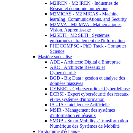
M2IREN - M2 IREN - Industries de
Réseau et économie numérique
M2MICAS - M2 MICAS - Machine
learnIng, CommunicAtions, and Security
M2MVA - M2 MVA - Mathématiques,
Vision, Apprentissage
M2SETI - M2 SETI - Systèmes
embarqués et traitement de l'information
PHDCOMPSC - PhD Track - Computer
Science
Mastère spécialisé
ADE - Architecte Digital d'Entreprise
ARC - Architecte Réseaux et
Cybersécurité
BGD - Big Data : gestion et analyse des
données massives
CYBER2 - Cybersécurité et Cyberdéfense
ECRSI - Expert cybersécurité des réseaux
et des systèmes d'information
IA - IA : Intelligence Artificielle
MSIR - Management des systèmes
d'information en réseaux
SMOB - Smart Mobility - Transformation
Numérique des Systèmes de Mobilité
Programme d'échange