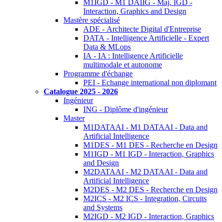
M1IGD - M1 DAIIG - Maj. IGD -
Interaction, Graphics and Design
Mastère spécialisé
ADE - Architecte Digital d'Entreprise
DATA - Intelligence Artificielle - Expert
Data & MLops
IA - IA : Intelligence Artificielle
multimodale et autonome
Programme d'échange
PEI - Echange international non diplomant
Catalogue 2025 - 2026
Ingénieur
ING - Diplôme d'ingénieur
Master
M1DATAAI - M1 DATAAI - Data and
Artificial Intelligence
M1DES - M1 DES - Recherche en Design
M1IGD - M1 IGD - Interaction, Graphics
and Design
M2DATAAI - M2 DATAAI - Data and
Artificial Intelligence
M2DES - M2 DES - Recherche en Design
M2ICS - M2 ICS - Integration, Circuits
and Systems
M2IGD - M2 IGD - Interaction, Graphics