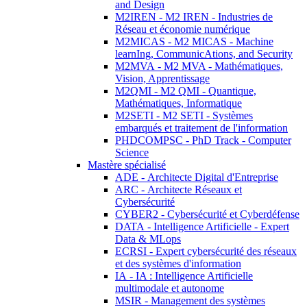
and Design
M2IREN - M2 IREN - Industries de
Réseau et économie numérique
M2MICAS - M2 MICAS - Machine
learnIng, CommunicAtions, and Security
M2MVA - M2 MVA - Mathématiques,
Vision, Apprentissage
M2QMI - M2 QMI - Quantique,
Mathématiques, Informatique
M2SETI - M2 SETI - Systèmes
embarqués et traitement de l'information
PHDCOMPSC - PhD Track - Computer
Science
Mastère spécialisé
ADE - Architecte Digital d'Entreprise
ARC - Architecte Réseaux et
Cybersécurité
CYBER2 - Cybersécurité et Cyberdéfense
DATA - Intelligence Artificielle - Expert
Data & MLops
ECRSI - Expert cybersécurité des réseaux
et des systèmes d'information
IA - IA : Intelligence Artificielle
multimodale et autonome
MSIR - Management des systèmes