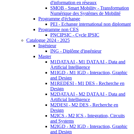
d'information en réseaux
SMOB - Smart Mobility - Transformation
Numérique des Systèmes de Mobilité
Programme d'échange
PEI - Echange international non diplomant
Programme non CES
PNCIPSIC - Cycle IPSIC
Catalogue 2024 - 2025
Ingénieur
ING - Diplôme d'ingénieur
Master
M1DATAAI - M1 DATAAI - Data and
Artificial Intelligence
M1IGD - M1 IGD - Interaction, Graphic
and Design
M1REDESI - M1 DES - Recherche en
Design
M2DATAAI - M2 DATAAI - Data and
Artificial Intelligence
M2DESI - M2 DES - Recherche en
Design
M2ICS - M2 ICS - Integration, Circuits
and Systems
M2IGD - M2 IGD - Interaction, Graphic
and Design