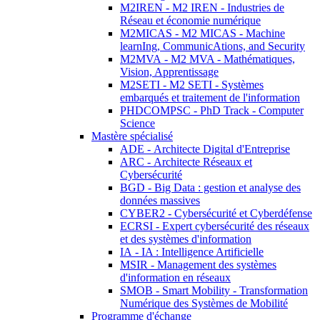
M2IREN - M2 IREN - Industries de
Réseau et économie numérique
M2MICAS - M2 MICAS - Machine
learnIng, CommunicAtions, and Security
M2MVA - M2 MVA - Mathématiques,
Vision, Apprentissage
M2SETI - M2 SETI - Systèmes
embarqués et traitement de l'information
PHDCOMPSC - PhD Track - Computer
Science
Mastère spécialisé
ADE - Architecte Digital d'Entreprise
ARC - Architecte Réseaux et
Cybersécurité
BGD - Big Data : gestion et analyse des
données massives
CYBER2 - Cybersécurité et Cyberdéfense
ECRSI - Expert cybersécurité des réseaux
et des systèmes d'information
IA - IA : Intelligence Artificielle
MSIR - Management des systèmes
d'information en réseaux
SMOB - Smart Mobility - Transformation
Numérique des Systèmes de Mobilité
Programme d'échange