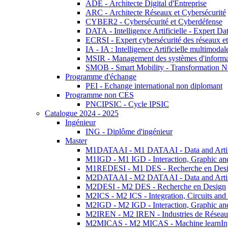
ADE - Architecte Digital d'Entreprise
ARC - Architecte Réseaux et Cybersécurité
CYBER2 - Cybersécurité et Cyberdéfense
DATA - Intelligence Artificielle - Expert 
ECRSI - Expert cybersécurité des réseaux et
IA - IA : Intelligence Artificielle multimoda
MSIR - Management des systèmes d'informa
SMOB - Smart Mobility - Transformation N
Programme d'échange
PEI - Echange international non diplomant
Programme non CES
PNCIPSIC - Cycle IPSIC
Catalogue 2024 - 2025
Ingénieur
ING - Diplôme d'ingénieur
Master
M1DATAAI - M1 DATAAI - Data and Artific
M1IGD - M1 IGD - Interaction, Graphic an
M1REDESI - M1 DES - Recherche en Des
M2DATAAI - M2 DATAAI - Data and Artific
M2DESI - M2 DES - Recherche en Design
M2ICS - M2 ICS - Integration, Circuits and
M2IGD - M2 IGD - Interaction, Graphic an
M2IREN - M2 IREN - Industries de Réseau
M2MICAS - M2 MICAS - Machine learnIng