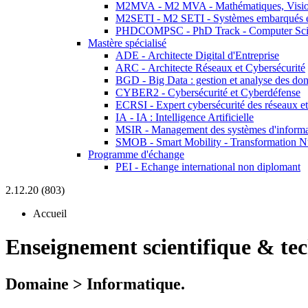
M2MVA - M2 MVA - Mathématiques, Vision
M2SETI - M2 SETI - Systèmes embarqués et 
PHDCOMPSC - PhD Track - Computer Sci
Mastère spécialisé
ADE - Architecte Digital d'Entreprise
ARC - Architecte Réseaux et Cybersécurité
BGD - Big Data : gestion et analyse des do
CYBER2 - Cybersécurité et Cyberdéfense
ECRSI - Expert cybersécurité des réseaux et
IA - IA : Intelligence Artificielle
MSIR - Management des systèmes d'informa
SMOB - Smart Mobility - Transformation N
Programme d'échange
PEI - Echange international non diplomant
2.12.20 (803)
Accueil
Enseignement scientifique & te
Domaine > Informatique.