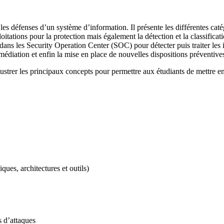
les défenses d’un système d’information. Il présente les différentes cat
itations pour la protection mais également la détection et la classificatio
ns les Security Operation Center (SOC) pour détecter puis traiter les in
remédiation et enfin la mise en place de nouvelles dispositions préventi
strer les principaux concepts pour permettre aux étudiants de mettre en 
ues, architectures et outils)
s d’attaques