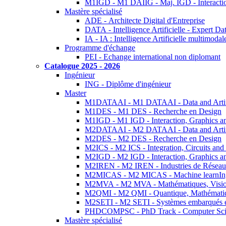
M1IGD - M1 DAIIG - Maj. IGD - Interactio
Mastère spécialisé
ADE - Architecte Digital d'Entreprise
DATA - Intelligence Artificielle - Expert 
IA - IA : Intelligence Artificielle multimoda
Programme d'échange
PEI - Echange international non diplomant
Catalogue 2025 - 2026
Ingénieur
ING - Diplôme d'ingénieur
Master
M1DATAAI - M1 DATAAI - Data and Artific
M1DES - M1 DES - Recherche en Design
M1IGD - M1 IGD - Interaction, Graphics a
M2DATAAI - M2 DATAAI - Data and Artific
M2DES - M2 DES - Recherche en Design
M2ICS - M2 ICS - Integration, Circuits and
M2IGD - M2 IGD - Interaction, Graphics a
M2IREN - M2 IREN - Industries de Réseau
M2MICAS - M2 MICAS - Machine learnIng
M2MVA - M2 MVA - Mathématiques, Vision
M2QMI - M2 QMI - Quantique, Mathématiq
M2SETI - M2 SETI - Systèmes embarqués et 
PHDCOMPSC - PhD Track - Computer Sci
Mastère spécialisé