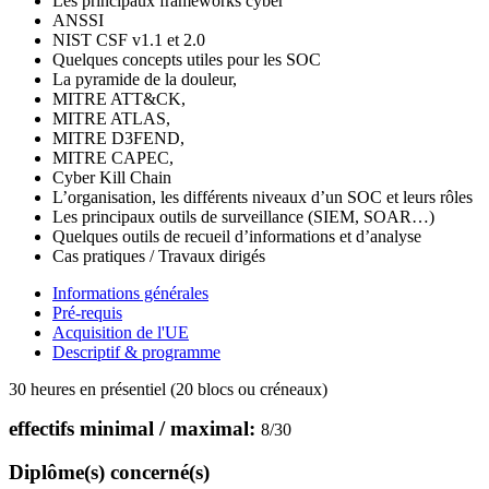
Les principaux frameworks cyber
ANSSI
NIST CSF v1.1 et 2.0
Quelques concepts utiles pour les SOC
La pyramide de la douleur,
MITRE ATT&CK,
MITRE ATLAS,
MITRE D3FEND,
MITRE CAPEC,
Cyber Kill Chain
L’organisation, les différents niveaux d’un SOC et leurs rôles
Les principaux outils de surveillance (SIEM, SOAR…)
Quelques outils de recueil d’informations et d’analyse
Cas pratiques / Travaux dirigés
Informations générales
Pré-requis
Acquisition de l'UE
Descriptif & programme
30 heures en présentiel (20 blocs ou créneaux)
effectifs minimal / maximal:
8
/
30
Diplôme(s) concerné(s)