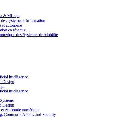
Data & MLops
 des systèmes d'information
le et autonome
tion en réseaux
umérique des Systèmes de Mobilité
ial Intelligence
d Design
ign
ial Intelligence
 Systems
d Design
 et économie numérique
, CommunicAtions, and Security