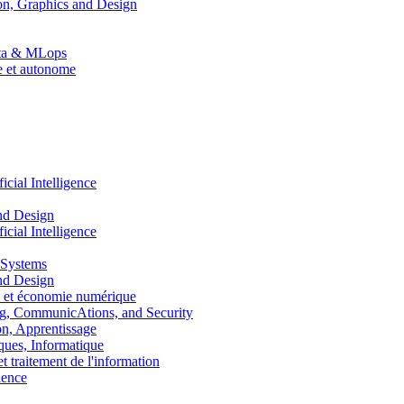
n, Graphics and Design
Data & MLops
le et autonome
ial Intelligence
nd Design
ial Intelligence
 Systems
nd Design
 et économie numérique
, CommunicAtions, and Security
, Apprentissage
ues, Informatique
traitement de l'information
ence