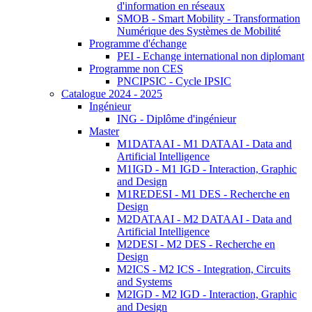
d'information en réseaux
SMOB - Smart Mobility - Transformation
Numérique des Systèmes de Mobilité
Programme d'échange
PEI - Echange international non diplomant
Programme non CES
PNCIPSIC - Cycle IPSIC
Catalogue 2024 - 2025
Ingénieur
ING - Diplôme d'ingénieur
Master
M1DATAAI - M1 DATAAI - Data and
Artificial Intelligence
M1IGD - M1 IGD - Interaction, Graphic
and Design
M1REDESI - M1 DES - Recherche en
Design
M2DATAAI - M2 DATAAI - Data and
Artificial Intelligence
M2DESI - M2 DES - Recherche en
Design
M2ICS - M2 ICS - Integration, Circuits
and Systems
M2IGD - M2 IGD - Interaction, Graphic
and Design