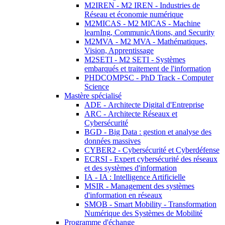
M2IREN - M2 IREN - Industries de
Réseau et économie numérique
M2MICAS - M2 MICAS - Machine
learnIng, CommunicAtions, and Security
M2MVA - M2 MVA - Mathématiques,
Vision, Apprentissage
M2SETI - M2 SETI - Systèmes
embarqués et traitement de l'information
PHDCOMPSC - PhD Track - Computer
Science
Mastère spécialisé
ADE - Architecte Digital d'Entreprise
ARC - Architecte Réseaux et
Cybersécurité
BGD - Big Data : gestion et analyse des
données massives
CYBER2 - Cybersécurité et Cyberdéfense
ECRSI - Expert cybersécurité des réseaux
et des systèmes d'information
IA - IA : Intelligence Artificielle
MSIR - Management des systèmes
d'information en réseaux
SMOB - Smart Mobility - Transformation
Numérique des Systèmes de Mobilité
Programme d'échange