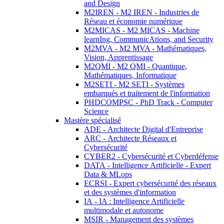
and Design
M2IREN - M2 IREN - Industries de
Réseau et économie numérique
M2MICAS - M2 MICAS - Machine
learnIng, CommunicAtions, and Security
M2MVA - M2 MVA - Mathématiques,
Vision, Apprentissage
M2QMI - M2 QMI - Quantique,
Mathématiques, Informatique
M2SETI - M2 SETI - Systèmes
embarqués et traitement de l'information
PHDCOMPSC - PhD Track - Computer
Science
Mastère spécialisé
ADE - Architecte Digital d'Entreprise
ARC - Architecte Réseaux et
Cybersécurité
CYBER2 - Cybersécurité et Cyberdéfense
DATA - Intelligence Artificielle - Expert
Data & MLops
ECRSI - Expert cybersécurité des réseaux
et des systèmes d'information
IA - IA : Intelligence Artificielle
multimodale et autonome
MSIR - Management des systèmes