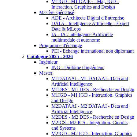
M1IGD - M1 DAIIG - Maj. IGD -
Interaction, Graphics and Design
Mastère spécialisé
ADE - Architecte Digital d'Entreprise
DATA - Intelligence Artificielle - Expert
Data & MLops
IA - IA : Intelligence Artificielle
multimodale et autonome
Programme d'échange
PEI - Echange international non diplomant
Catalogue 2025 - 2026
Ingénieur
ING - Diplôme d'ingénieur
Master
M1DATAAI - M1 DATAAI - Data and
Artificial Intelligence
M1DES - M1 DES - Recherche en Design
M1IGD - M1 IGD - Interaction, Graphics
and Design
M2DATAAI - M2 DATAAI - Data and
Artificial Intelligence
M2DES - M2 DES - Recherche en Design
M2ICS - M2 ICS - Integration, Circuits
and Systems
M2IGD - M2 IGD - Interaction, Graphics