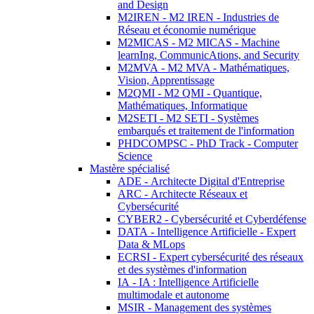
and Design
M2IREN - M2 IREN - Industries de
Réseau et économie numérique
M2MICAS - M2 MICAS - Machine
learnIng, CommunicAtions, and Security
M2MVA - M2 MVA - Mathématiques,
Vision, Apprentissage
M2QMI - M2 QMI - Quantique,
Mathématiques, Informatique
M2SETI - M2 SETI - Systèmes
embarqués et traitement de l'information
PHDCOMPSC - PhD Track - Computer
Science
Mastère spécialisé
ADE - Architecte Digital d'Entreprise
ARC - Architecte Réseaux et
Cybersécurité
CYBER2 - Cybersécurité et Cyberdéfense
DATA - Intelligence Artificielle - Expert
Data & MLops
ECRSI - Expert cybersécurité des réseaux
et des systèmes d'information
IA - IA : Intelligence Artificielle
multimodale et autonome
MSIR - Management des systèmes