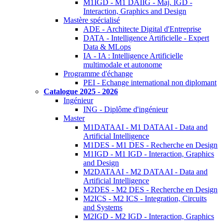
M1IGD - M1 DAIIG - Maj. IGD -
Interaction, Graphics and Design
Mastère spécialisé
ADE - Architecte Digital d'Entreprise
DATA - Intelligence Artificielle - Expert
Data & MLops
IA - IA : Intelligence Artificielle
multimodale et autonome
Programme d'échange
PEI - Echange international non diplomant
Catalogue 2025 - 2026
Ingénieur
ING - Diplôme d'ingénieur
Master
M1DATAAI - M1 DATAAI - Data and
Artificial Intelligence
M1DES - M1 DES - Recherche en Design
M1IGD - M1 IGD - Interaction, Graphics
and Design
M2DATAAI - M2 DATAAI - Data and
Artificial Intelligence
M2DES - M2 DES - Recherche en Design
M2ICS - M2 ICS - Integration, Circuits
and Systems
M2IGD - M2 IGD - Interaction, Graphics