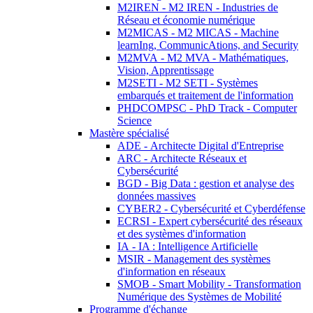
M2IREN - M2 IREN - Industries de
Réseau et économie numérique
M2MICAS - M2 MICAS - Machine
learnIng, CommunicAtions, and Security
M2MVA - M2 MVA - Mathématiques,
Vision, Apprentissage
M2SETI - M2 SETI - Systèmes
embarqués et traitement de l'information
PHDCOMPSC - PhD Track - Computer
Science
Mastère spécialisé
ADE - Architecte Digital d'Entreprise
ARC - Architecte Réseaux et
Cybersécurité
BGD - Big Data : gestion et analyse des
données massives
CYBER2 - Cybersécurité et Cyberdéfense
ECRSI - Expert cybersécurité des réseaux
et des systèmes d'information
IA - IA : Intelligence Artificielle
MSIR - Management des systèmes
d'information en réseaux
SMOB - Smart Mobility - Transformation
Numérique des Systèmes de Mobilité
Programme d'échange