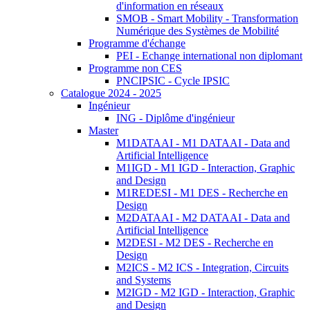
d'information en réseaux
SMOB - Smart Mobility - Transformation
Numérique des Systèmes de Mobilité
Programme d'échange
PEI - Echange international non diplomant
Programme non CES
PNCIPSIC - Cycle IPSIC
Catalogue 2024 - 2025
Ingénieur
ING - Diplôme d'ingénieur
Master
M1DATAAI - M1 DATAAI - Data and
Artificial Intelligence
M1IGD - M1 IGD - Interaction, Graphic
and Design
M1REDESI - M1 DES - Recherche en
Design
M2DATAAI - M2 DATAAI - Data and
Artificial Intelligence
M2DESI - M2 DES - Recherche en
Design
M2ICS - M2 ICS - Integration, Circuits
and Systems
M2IGD - M2 IGD - Interaction, Graphic
and Design