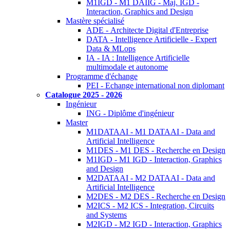
M1IGD - M1 DAIIG - Maj. IGD -
Interaction, Graphics and Design
Mastère spécialisé
ADE - Architecte Digital d'Entreprise
DATA - Intelligence Artificielle - Expert
Data & MLops
IA - IA : Intelligence Artificielle
multimodale et autonome
Programme d'échange
PEI - Echange international non diplomant
Catalogue 2025 - 2026
Ingénieur
ING - Diplôme d'ingénieur
Master
M1DATAAI - M1 DATAAI - Data and
Artificial Intelligence
M1DES - M1 DES - Recherche en Design
M1IGD - M1 IGD - Interaction, Graphics
and Design
M2DATAAI - M2 DATAAI - Data and
Artificial Intelligence
M2DES - M2 DES - Recherche en Design
M2ICS - M2 ICS - Integration, Circuits
and Systems
M2IGD - M2 IGD - Interaction, Graphics