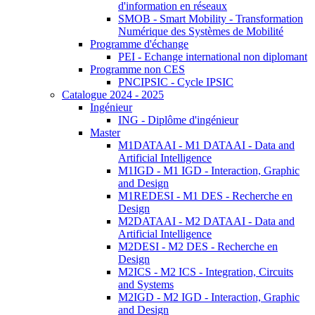
d'information en réseaux
SMOB - Smart Mobility - Transformation
Numérique des Systèmes de Mobilité
Programme d'échange
PEI - Echange international non diplomant
Programme non CES
PNCIPSIC - Cycle IPSIC
Catalogue 2024 - 2025
Ingénieur
ING - Diplôme d'ingénieur
Master
M1DATAAI - M1 DATAAI - Data and
Artificial Intelligence
M1IGD - M1 IGD - Interaction, Graphic
and Design
M1REDESI - M1 DES - Recherche en
Design
M2DATAAI - M2 DATAAI - Data and
Artificial Intelligence
M2DESI - M2 DES - Recherche en
Design
M2ICS - M2 ICS - Integration, Circuits
and Systems
M2IGD - M2 IGD - Interaction, Graphic
and Design