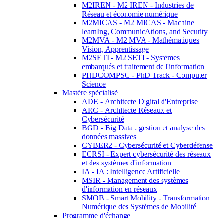
M2IREN - M2 IREN - Industries de
Réseau et économie numérique
M2MICAS - M2 MICAS - Machine
learnIng, CommunicAtions, and Security
M2MVA - M2 MVA - Mathématiques,
Vision, Apprentissage
M2SETI - M2 SETI - Systèmes
embarqués et traitement de l'information
PHDCOMPSC - PhD Track - Computer
Science
Mastère spécialisé
ADE - Architecte Digital d'Entreprise
ARC - Architecte Réseaux et
Cybersécurité
BGD - Big Data : gestion et analyse des
données massives
CYBER2 - Cybersécurité et Cyberdéfense
ECRSI - Expert cybersécurité des réseaux
et des systèmes d'information
IA - IA : Intelligence Artificielle
MSIR - Management des systèmes
d'information en réseaux
SMOB - Smart Mobility - Transformation
Numérique des Systèmes de Mobilité
Programme d'échange