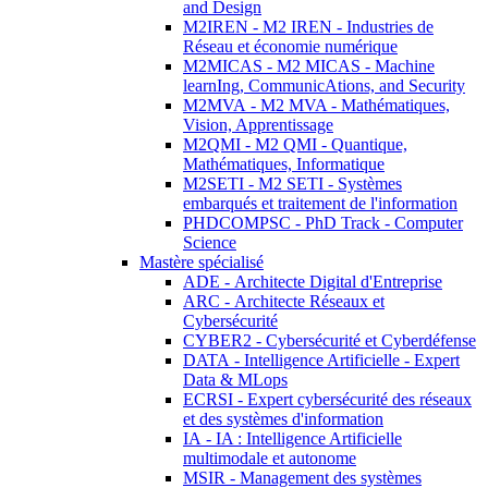
and Design
M2IREN - M2 IREN - Industries de
Réseau et économie numérique
M2MICAS - M2 MICAS - Machine
learnIng, CommunicAtions, and Security
M2MVA - M2 MVA - Mathématiques,
Vision, Apprentissage
M2QMI - M2 QMI - Quantique,
Mathématiques, Informatique
M2SETI - M2 SETI - Systèmes
embarqués et traitement de l'information
PHDCOMPSC - PhD Track - Computer
Science
Mastère spécialisé
ADE - Architecte Digital d'Entreprise
ARC - Architecte Réseaux et
Cybersécurité
CYBER2 - Cybersécurité et Cyberdéfense
DATA - Intelligence Artificielle - Expert
Data & MLops
ECRSI - Expert cybersécurité des réseaux
et des systèmes d'information
IA - IA : Intelligence Artificielle
multimodale et autonome
MSIR - Management des systèmes