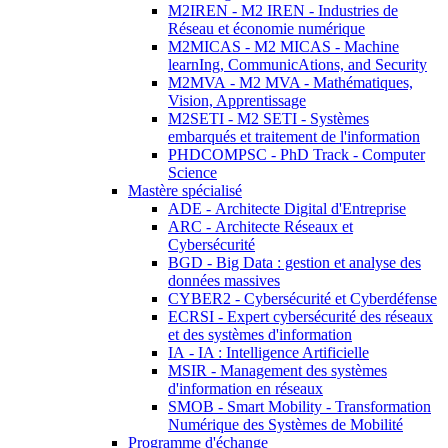
M2IREN - M2 IREN - Industries de
Réseau et économie numérique
M2MICAS - M2 MICAS - Machine
learnIng, CommunicAtions, and Security
M2MVA - M2 MVA - Mathématiques,
Vision, Apprentissage
M2SETI - M2 SETI - Systèmes
embarqués et traitement de l'information
PHDCOMPSC - PhD Track - Computer
Science
Mastère spécialisé
ADE - Architecte Digital d'Entreprise
ARC - Architecte Réseaux et
Cybersécurité
BGD - Big Data : gestion et analyse des
données massives
CYBER2 - Cybersécurité et Cyberdéfense
ECRSI - Expert cybersécurité des réseaux
et des systèmes d'information
IA - IA : Intelligence Artificielle
MSIR - Management des systèmes
d'information en réseaux
SMOB - Smart Mobility - Transformation
Numérique des Systèmes de Mobilité
Programme d'échange