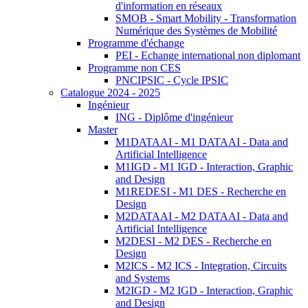
d'information en réseaux
SMOB - Smart Mobility - Transformation
Numérique des Systèmes de Mobilité
Programme d'échange
PEI - Echange international non diplomant
Programme non CES
PNCIPSIC - Cycle IPSIC
Catalogue 2024 - 2025
Ingénieur
ING - Diplôme d'ingénieur
Master
M1DATAAI - M1 DATAAI - Data and
Artificial Intelligence
M1IGD - M1 IGD - Interaction, Graphic
and Design
M1REDESI - M1 DES - Recherche en
Design
M2DATAAI - M2 DATAAI - Data and
Artificial Intelligence
M2DESI - M2 DES - Recherche en
Design
M2ICS - M2 ICS - Integration, Circuits
and Systems
M2IGD - M2 IGD - Interaction, Graphic
and Design