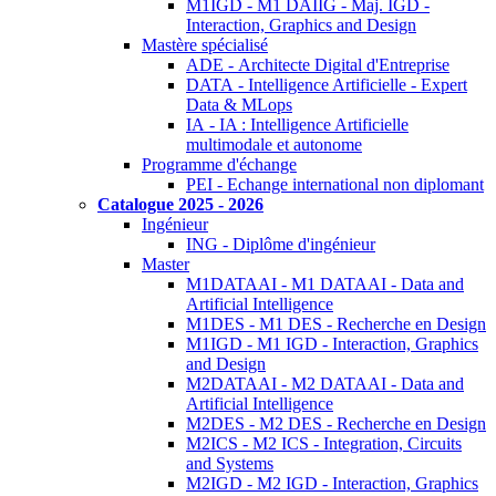
M1IGD - M1 DAIIG - Maj. IGD -
Interaction, Graphics and Design
Mastère spécialisé
ADE - Architecte Digital d'Entreprise
DATA - Intelligence Artificielle - Expert
Data & MLops
IA - IA : Intelligence Artificielle
multimodale et autonome
Programme d'échange
PEI - Echange international non diplomant
Catalogue 2025 - 2026
Ingénieur
ING - Diplôme d'ingénieur
Master
M1DATAAI - M1 DATAAI - Data and
Artificial Intelligence
M1DES - M1 DES - Recherche en Design
M1IGD - M1 IGD - Interaction, Graphics
and Design
M2DATAAI - M2 DATAAI - Data and
Artificial Intelligence
M2DES - M2 DES - Recherche en Design
M2ICS - M2 ICS - Integration, Circuits
and Systems
M2IGD - M2 IGD - Interaction, Graphics