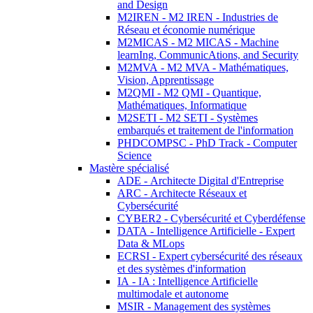
and Design
M2IREN - M2 IREN - Industries de
Réseau et économie numérique
M2MICAS - M2 MICAS - Machine
learnIng, CommunicAtions, and Security
M2MVA - M2 MVA - Mathématiques,
Vision, Apprentissage
M2QMI - M2 QMI - Quantique,
Mathématiques, Informatique
M2SETI - M2 SETI - Systèmes
embarqués et traitement de l'information
PHDCOMPSC - PhD Track - Computer
Science
Mastère spécialisé
ADE - Architecte Digital d'Entreprise
ARC - Architecte Réseaux et
Cybersécurité
CYBER2 - Cybersécurité et Cyberdéfense
DATA - Intelligence Artificielle - Expert
Data & MLops
ECRSI - Expert cybersécurité des réseaux
et des systèmes d'information
IA - IA : Intelligence Artificielle
multimodale et autonome
MSIR - Management des systèmes