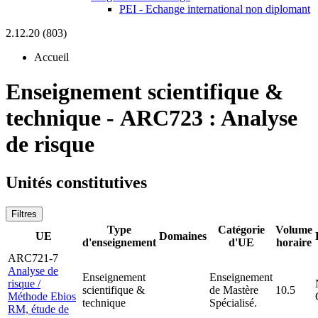
PEI - Echange international non diplomant
2.12.20 (803)
Accueil
Enseignement scientifique &
technique
-
ARC723 :
Analyse
de risque
Unités constitutives
Filtres
Type
Catégorie
Volume
UE
Domaines
d'enseignement
d'UE
horaire
ARC721-7
Analyse de
Enseignement
Enseignement
risque /
scientifique &
de Mastère
10.5
Méthode Ebios
technique
Spécialisé.
RM, étude de