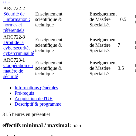
cas
ARC722-2
Sécurité de
Enseignement
Enseignement
l'information :
scientifique &
de Mastère
10.5
normes et
technique
Spécialisé.
référentiels
ARC722-8
Enseignement
Enseignement
Droit de la
scientifique &
de Mastère
7
cybersécurité,
technique
Spécialisé.
cybercriminalité
ARC723-1
Enseignement
Enseignement
Coopération en
scientifique &
de Mastère
3.5
matière de
technique
Spécialisé.
sécurité
Informations générales
Pré-requis
Acquisition de l'UE
Descriptif & programme
31.5 heures en présentiel
effectifs minimal / maximal:
5
/
25