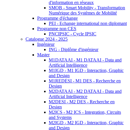
d'information en réseaux
SMOB - Smart Mobility - Transformation
Numérique des Systèmes de Mobilité
Programme d'échange
PEI - Echange international non diplomant
Programme non CES
PNCIPSIC - Cycle IPSIC
Catalogue 2024 - 2025
Ingénieur
ING - Diplôme d'ingénieur
Master
M1DATAAI - M1 DATAAI - Data and
Artificial Intelligence
M1IGD - M1 IGD - Interaction, Graphic
and Design
M1REDESI - M1 DES - Recherche en
Design
M2DATAAI - M2 DATAAI - Data and
Artificial Intelligence
M2DESI - M2 DES - Recherche en
Design
M2ICS - M2 ICS - Integration, Circuits
and Systems
M2IGD - M2 IGD - Interaction, Graphic
and Design