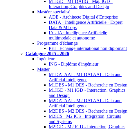
M1IGD - M1 DAIIG - Maj. IGD -
Interaction, Graphics and Design
Mastère spécialisé
ADE - Architecte Digital d'Entreprise
DATA - Intelligence Artificielle - Expert
Data & MLops
IA - IA : Intelligence Artificielle
multimodale et autonome
Programme d'échange
PEI - Echange international non diplomant
Catalogue 2025 - 2026
Ingénieur
ING - Diplôme d'ingénieur
Master
M1DATAAI - M1 DATAAI - Data and
Artificial Intelligence
M1DES - M1 DES - Recherche en Design
M1IGD - M1 IGD - Interaction, Graphics
and Design
M2DATAAI - M2 DATAAI - Data and
Artificial Intelligence
M2DES - M2 DES - Recherche en Design
M2ICS - M2 ICS - Integration, Circuits
and Systems
M2IGD - M2 IGD - Interaction, Graphics