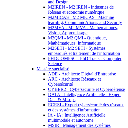
and Design
M2IREN - M2 IREN - Industries de
Réseau et économie numérique
M2MICAS - M2 MICAS - Machine
learnIng, CommunicAtions, and Security
M2MVA - M2 MVA - Mathématiques,
Vision, Apprentissage
M2QMI - M2 QMI - Quantique,
Mathématiques, Informatique
M2SETI - M2 SETI - Systèmes
embarqués et traitement de l'information
PHDCOMPSC - PhD Track - Computer
Science
Mastère spécialisé
ADE - Architecte Digital d'Entreprise
ARC - Architecte Réseaux et
Cybersécurité
CYBER2 - Cybersécurité et Cyberdéfense
DATA - Intelligence Artificielle - Expert
Data & MLops
ECRSI - Expert cybersécurité des réseaux
et des systèmes d'information
IA - IA : Intelligence Artificielle
multimodale et autonome
MSIR - Management des systèmes