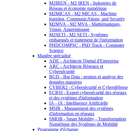
M2IREN - M2 IREN - Industries de
Réseau et économie numérique
M2MICAS - M2 MICAS - Machine
learnIng, CommunicAtions, and Security
M2MVA - M2 MVA - Mathématiques,
Vision, Apprentissage
M2SETI - M2 SETI - Systèmes
embarqués et traitement de l'information
PHDCOMPSC - PhD Track - Computer
Science
Mastère spécialisé
ADE - Architecte Digital d'Entreprise
ARC - Architecte Réseaux et
Cybersécurité
BGD - Big Data : gestion et analyse des
données massives
CYBER2 - Cybersécurité et Cyberdéfense
ECRSI - Expert cybersécurité des réseaux
et des systèmes d'information
IA - IA : Intelligence Artificielle
MSIR - Management des systèmes
d'information en réseaux
SMOB - Smart Mobility - Transformation
Numérique des Systèmes de Mobilité
Programme d'échange