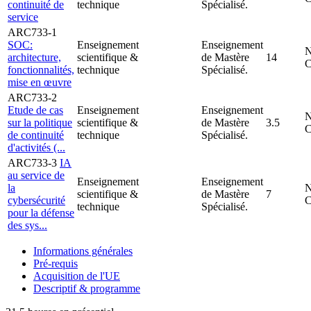
continuité de
technique
Spécialisé.
service
ARC733-1
SOC:
Enseignement
Enseignement
N
architecture,
scientifique &
de Mastère
14
fonctionnalités,
technique
Spécialisé.
mise en œuvre
ARC733-2
Etude de cas
Enseignement
Enseignement
N
sur la politique
scientifique &
de Mastère
3.5
de continuité
technique
Spécialisé.
d'activités (...
ARC733-3
IA
au service de
Enseignement
Enseignement
la
N
scientifique &
de Mastère
7
cybersécurité
technique
Spécialisé.
pour la défense
des sys...
Informations générales
Pré-requis
Acquisition de l'UE
Descriptif & programme