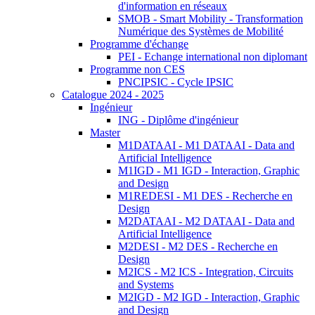
d'information en réseaux
SMOB - Smart Mobility - Transformation
Numérique des Systèmes de Mobilité
Programme d'échange
PEI - Echange international non diplomant
Programme non CES
PNCIPSIC - Cycle IPSIC
Catalogue 2024 - 2025
Ingénieur
ING - Diplôme d'ingénieur
Master
M1DATAAI - M1 DATAAI - Data and
Artificial Intelligence
M1IGD - M1 IGD - Interaction, Graphic
and Design
M1REDESI - M1 DES - Recherche en
Design
M2DATAAI - M2 DATAAI - Data and
Artificial Intelligence
M2DESI - M2 DES - Recherche en
Design
M2ICS - M2 ICS - Integration, Circuits
and Systems
M2IGD - M2 IGD - Interaction, Graphic
and Design