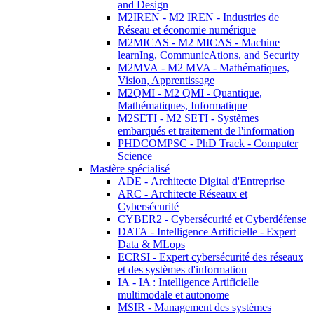
and Design
M2IREN - M2 IREN - Industries de
Réseau et économie numérique
M2MICAS - M2 MICAS - Machine
learnIng, CommunicAtions, and Security
M2MVA - M2 MVA - Mathématiques,
Vision, Apprentissage
M2QMI - M2 QMI - Quantique,
Mathématiques, Informatique
M2SETI - M2 SETI - Systèmes
embarqués et traitement de l'information
PHDCOMPSC - PhD Track - Computer
Science
Mastère spécialisé
ADE - Architecte Digital d'Entreprise
ARC - Architecte Réseaux et
Cybersécurité
CYBER2 - Cybersécurité et Cyberdéfense
DATA - Intelligence Artificielle - Expert
Data & MLops
ECRSI - Expert cybersécurité des réseaux
et des systèmes d'information
IA - IA : Intelligence Artificielle
multimodale et autonome
MSIR - Management des systèmes