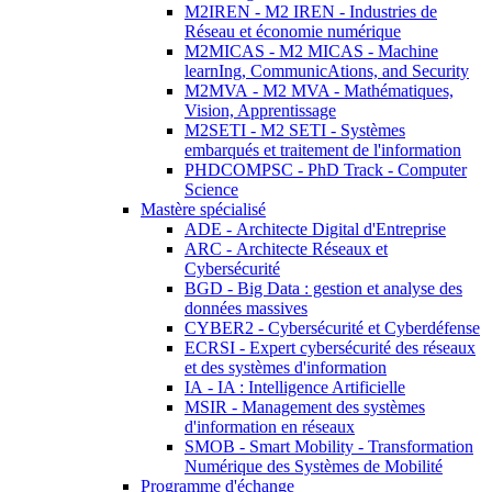
M2IREN - M2 IREN - Industries de
Réseau et économie numérique
M2MICAS - M2 MICAS - Machine
learnIng, CommunicAtions, and Security
M2MVA - M2 MVA - Mathématiques,
Vision, Apprentissage
M2SETI - M2 SETI - Systèmes
embarqués et traitement de l'information
PHDCOMPSC - PhD Track - Computer
Science
Mastère spécialisé
ADE - Architecte Digital d'Entreprise
ARC - Architecte Réseaux et
Cybersécurité
BGD - Big Data : gestion et analyse des
données massives
CYBER2 - Cybersécurité et Cyberdéfense
ECRSI - Expert cybersécurité des réseaux
et des systèmes d'information
IA - IA : Intelligence Artificielle
MSIR - Management des systèmes
d'information en réseaux
SMOB - Smart Mobility - Transformation
Numérique des Systèmes de Mobilité
Programme d'échange