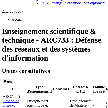
PEI - Echange international non diplomant
2.12.20 (803)
Accueil
Enseignement scientifique &
technique
-
ARC733 :
Défense
des réseaux et des systèmes
d'information
Unités constitutives
Filtres
Type
Catégorie
Volume
UE
Domaines
R
d'enseignement
d'UE
horaire
ARC722-5
Gestion de
Enseignement
Enseignement
N
crises et
scientifique &
de Mastère
7