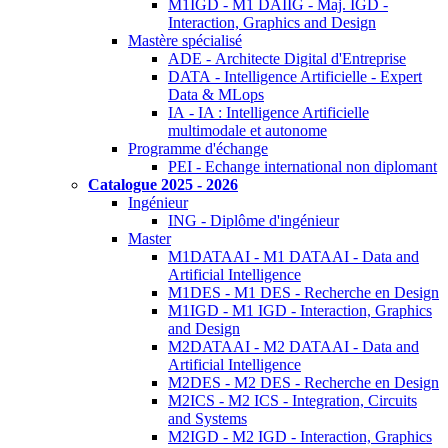
M1IGD - M1 DAIIG - Maj. IGD -
Interaction, Graphics and Design
Mastère spécialisé
ADE - Architecte Digital d'Entreprise
DATA - Intelligence Artificielle - Expert
Data & MLops
IA - IA : Intelligence Artificielle
multimodale et autonome
Programme d'échange
PEI - Echange international non diplomant
Catalogue 2025 - 2026
Ingénieur
ING - Diplôme d'ingénieur
Master
M1DATAAI - M1 DATAAI - Data and
Artificial Intelligence
M1DES - M1 DES - Recherche en Design
M1IGD - M1 IGD - Interaction, Graphics
and Design
M2DATAAI - M2 DATAAI - Data and
Artificial Intelligence
M2DES - M2 DES - Recherche en Design
M2ICS - M2 ICS - Integration, Circuits
and Systems
M2IGD - M2 IGD - Interaction, Graphics