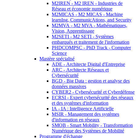
M2IREN - M2 IREN - Industries de
Réseau et économie numérique
M2MICAS - M2 MICAS - Machine
learnIng, CommunicAtions, and Security
M2MVA - M2 MVA - Mathématiques,
Vision, Apprentissage
M2SETI - M2 SETI - Systèmes
embarqués et traitement de l'information
PHDCOMPSC - PhD Track - Computer
Science
Mastère spécialisé
ADE - Architecte Digital d'Entreprise
ARC - Architecte Réseaux et
Cybersécurité
BGD - Big Data : gestion et analyse des
données massives
CYBER2 - Cybersécurité et Cyberdéfense
ECRSI - Expert cybersécurité des réseaux
et des systèmes d'information
IA - IA : Intelligence Artificielle
MSIR - Management des systèmes
d'information en réseaux
SMOB - Smart Mobility - Transformation
Numérique des Systèmes de Mobilité
Programme d'échange