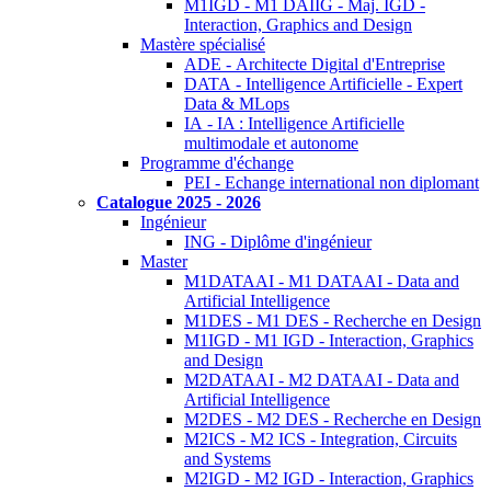
M1IGD - M1 DAIIG - Maj. IGD -
Interaction, Graphics and Design
Mastère spécialisé
ADE - Architecte Digital d'Entreprise
DATA - Intelligence Artificielle - Expert
Data & MLops
IA - IA : Intelligence Artificielle
multimodale et autonome
Programme d'échange
PEI - Echange international non diplomant
Catalogue 2025 - 2026
Ingénieur
ING - Diplôme d'ingénieur
Master
M1DATAAI - M1 DATAAI - Data and
Artificial Intelligence
M1DES - M1 DES - Recherche en Design
M1IGD - M1 IGD - Interaction, Graphics
and Design
M2DATAAI - M2 DATAAI - Data and
Artificial Intelligence
M2DES - M2 DES - Recherche en Design
M2ICS - M2 ICS - Integration, Circuits
and Systems
M2IGD - M2 IGD - Interaction, Graphics