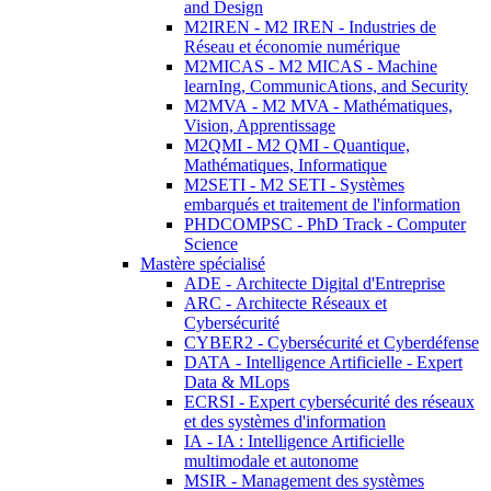
and Design
M2IREN - M2 IREN - Industries de
Réseau et économie numérique
M2MICAS - M2 MICAS - Machine
learnIng, CommunicAtions, and Security
M2MVA - M2 MVA - Mathématiques,
Vision, Apprentissage
M2QMI - M2 QMI - Quantique,
Mathématiques, Informatique
M2SETI - M2 SETI - Systèmes
embarqués et traitement de l'information
PHDCOMPSC - PhD Track - Computer
Science
Mastère spécialisé
ADE - Architecte Digital d'Entreprise
ARC - Architecte Réseaux et
Cybersécurité
CYBER2 - Cybersécurité et Cyberdéfense
DATA - Intelligence Artificielle - Expert
Data & MLops
ECRSI - Expert cybersécurité des réseaux
et des systèmes d'information
IA - IA : Intelligence Artificielle
multimodale et autonome
MSIR - Management des systèmes