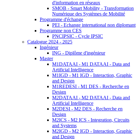
d'information en réseaux
SMOB - Smart Mobility - Transformation
Numérique des Systèmes de Mobilité
Programme d'échange
PEI - Echange international non diplomant
Programme non CES
PNCIPSIC - Cycle IPSIC
Catalogue 2024 - 2025
Ingénieur
ING - Diplôme d'ingénieur
Master
M1DATAAI - M1 DATAAI - Data and
Artificial Intelligence
M1IGD - M1 IGD - Interaction, Graphic
and Design
M1REDESI - M1 DES - Recherche en
Design
M2DATAAI - M2 DATAAI - Data and
Artificial Intelligence
M2DESI - M2 DES - Recherche en
Design
M2ICS - M2 ICS - Integration, Circuits
and Systems
M2IGD - M2 IGD - Interaction, Graphic
and Design