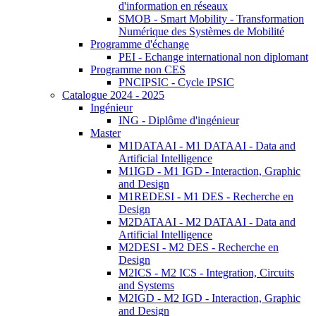
d'information en réseaux
SMOB - Smart Mobility - Transformation
Numérique des Systèmes de Mobilité
Programme d'échange
PEI - Echange international non diplomant
Programme non CES
PNCIPSIC - Cycle IPSIC
Catalogue 2024 - 2025
Ingénieur
ING - Diplôme d'ingénieur
Master
M1DATAAI - M1 DATAAI - Data and
Artificial Intelligence
M1IGD - M1 IGD - Interaction, Graphic
and Design
M1REDESI - M1 DES - Recherche en
Design
M2DATAAI - M2 DATAAI - Data and
Artificial Intelligence
M2DESI - M2 DES - Recherche en
Design
M2ICS - M2 ICS - Integration, Circuits
and Systems
M2IGD - M2 IGD - Interaction, Graphic
and Design