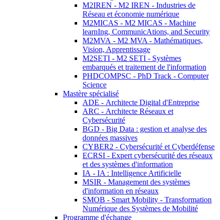
M2IREN - M2 IREN - Industries de
Réseau et économie numérique
M2MICAS - M2 MICAS - Machine
learnIng, CommunicAtions, and Security
M2MVA - M2 MVA - Mathématiques,
Vision, Apprentissage
M2SETI - M2 SETI - Systèmes
embarqués et traitement de l'information
PHDCOMPSC - PhD Track - Computer
Science
Mastère spécialisé
ADE - Architecte Digital d'Entreprise
ARC - Architecte Réseaux et
Cybersécurité
BGD - Big Data : gestion et analyse des
données massives
CYBER2 - Cybersécurité et Cyberdéfense
ECRSI - Expert cybersécurité des réseaux
et des systèmes d'information
IA - IA : Intelligence Artificielle
MSIR - Management des systèmes
d'information en réseaux
SMOB - Smart Mobility - Transformation
Numérique des Systèmes de Mobilité
Programme d'échange