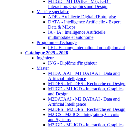
M1IGD - M1 DAIIG - Maj. IGD -
Interaction, Graphics and Design
Mastère spécialisé
ADE - Architecte Digital d'Entreprise
DATA - Intelligence Artificielle - Expert
Data & MLops
IA - IA : Intelligence Artificielle
multimodale et autonome
Programme d'échange
PEI - Echange international non diplomant
Catalogue 2025 - 2026
Ingénieur
ING - Diplôme d'ingénieur
Master
M1DATAAI - M1 DATAAI - Data and
Artificial Intelligence
M1DES - M1 DES - Recherche en Design
M1IGD - M1 IGD - Interaction, Graphics
and Design
M2DATAAI - M2 DATAAI - Data and
Artificial Intelligence
M2DES - M2 DES - Recherche en Design
M2ICS - M2 ICS - Integration, Circuits
and Systems
M2IGD - M2 IGD - Interaction, Graphics