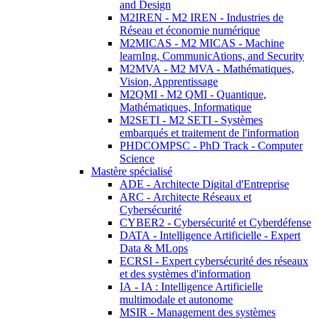
and Design
M2IREN - M2 IREN - Industries de
Réseau et économie numérique
M2MICAS - M2 MICAS - Machine
learnIng, CommunicAtions, and Security
M2MVA - M2 MVA - Mathématiques,
Vision, Apprentissage
M2QMI - M2 QMI - Quantique,
Mathématiques, Informatique
M2SETI - M2 SETI - Systèmes
embarqués et traitement de l'information
PHDCOMPSC - PhD Track - Computer
Science
Mastère spécialisé
ADE - Architecte Digital d'Entreprise
ARC - Architecte Réseaux et
Cybersécurité
CYBER2 - Cybersécurité et Cyberdéfense
DATA - Intelligence Artificielle - Expert
Data & MLops
ECRSI - Expert cybersécurité des réseaux
et des systèmes d'information
IA - IA : Intelligence Artificielle
multimodale et autonome
MSIR - Management des systèmes