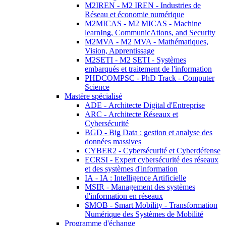
M2IREN - M2 IREN - Industries de
Réseau et économie numérique
M2MICAS - M2 MICAS - Machine
learnIng, CommunicAtions, and Security
M2MVA - M2 MVA - Mathématiques,
Vision, Apprentissage
M2SETI - M2 SETI - Systèmes
embarqués et traitement de l'information
PHDCOMPSC - PhD Track - Computer
Science
Mastère spécialisé
ADE - Architecte Digital d'Entreprise
ARC - Architecte Réseaux et
Cybersécurité
BGD - Big Data : gestion et analyse des
données massives
CYBER2 - Cybersécurité et Cyberdéfense
ECRSI - Expert cybersécurité des réseaux
et des systèmes d'information
IA - IA : Intelligence Artificielle
MSIR - Management des systèmes
d'information en réseaux
SMOB - Smart Mobility - Transformation
Numérique des Systèmes de Mobilité
Programme d'échange