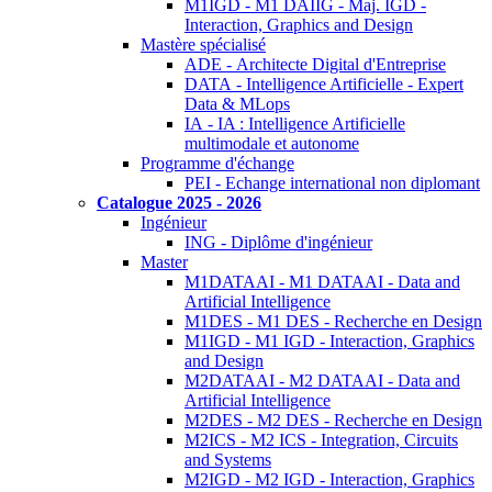
M1IGD - M1 DAIIG - Maj. IGD -
Interaction, Graphics and Design
Mastère spécialisé
ADE - Architecte Digital d'Entreprise
DATA - Intelligence Artificielle - Expert
Data & MLops
IA - IA : Intelligence Artificielle
multimodale et autonome
Programme d'échange
PEI - Echange international non diplomant
Catalogue 2025 - 2026
Ingénieur
ING - Diplôme d'ingénieur
Master
M1DATAAI - M1 DATAAI - Data and
Artificial Intelligence
M1DES - M1 DES - Recherche en Design
M1IGD - M1 IGD - Interaction, Graphics
and Design
M2DATAAI - M2 DATAAI - Data and
Artificial Intelligence
M2DES - M2 DES - Recherche en Design
M2ICS - M2 ICS - Integration, Circuits
and Systems
M2IGD - M2 IGD - Interaction, Graphics