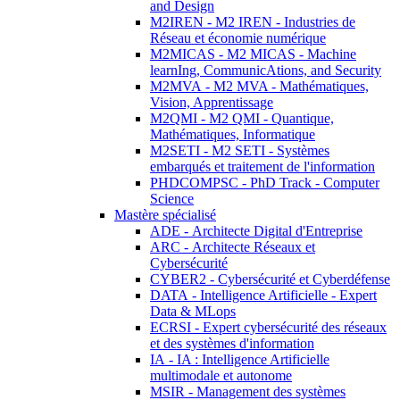
and Design
M2IREN - M2 IREN - Industries de
Réseau et économie numérique
M2MICAS - M2 MICAS - Machine
learnIng, CommunicAtions, and Security
M2MVA - M2 MVA - Mathématiques,
Vision, Apprentissage
M2QMI - M2 QMI - Quantique,
Mathématiques, Informatique
M2SETI - M2 SETI - Systèmes
embarqués et traitement de l'information
PHDCOMPSC - PhD Track - Computer
Science
Mastère spécialisé
ADE - Architecte Digital d'Entreprise
ARC - Architecte Réseaux et
Cybersécurité
CYBER2 - Cybersécurité et Cyberdéfense
DATA - Intelligence Artificielle - Expert
Data & MLops
ECRSI - Expert cybersécurité des réseaux
et des systèmes d'information
IA - IA : Intelligence Artificielle
multimodale et autonome
MSIR - Management des systèmes