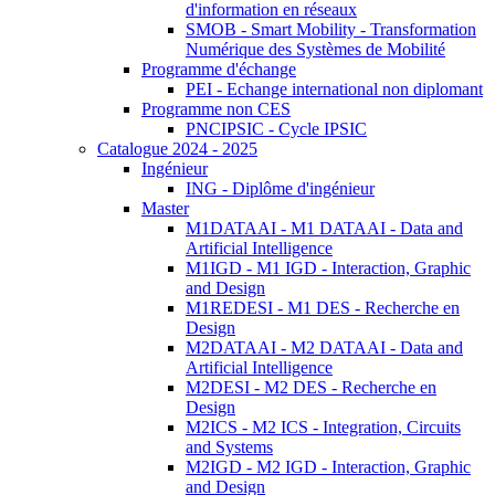
d'information en réseaux
SMOB - Smart Mobility - Transformation
Numérique des Systèmes de Mobilité
Programme d'échange
PEI - Echange international non diplomant
Programme non CES
PNCIPSIC - Cycle IPSIC
Catalogue 2024 - 2025
Ingénieur
ING - Diplôme d'ingénieur
Master
M1DATAAI - M1 DATAAI - Data and
Artificial Intelligence
M1IGD - M1 IGD - Interaction, Graphic
and Design
M1REDESI - M1 DES - Recherche en
Design
M2DATAAI - M2 DATAAI - Data and
Artificial Intelligence
M2DESI - M2 DES - Recherche en
Design
M2ICS - M2 ICS - Integration, Circuits
and Systems
M2IGD - M2 IGD - Interaction, Graphic
and Design