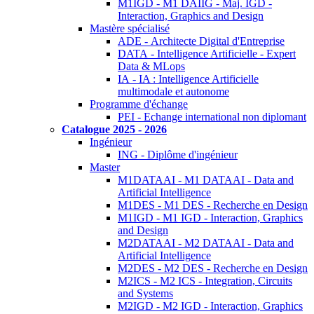
M1IGD - M1 DAIIG - Maj. IGD -
Interaction, Graphics and Design
Mastère spécialisé
ADE - Architecte Digital d'Entreprise
DATA - Intelligence Artificielle - Expert
Data & MLops
IA - IA : Intelligence Artificielle
multimodale et autonome
Programme d'échange
PEI - Echange international non diplomant
Catalogue 2025 - 2026
Ingénieur
ING - Diplôme d'ingénieur
Master
M1DATAAI - M1 DATAAI - Data and
Artificial Intelligence
M1DES - M1 DES - Recherche en Design
M1IGD - M1 IGD - Interaction, Graphics
and Design
M2DATAAI - M2 DATAAI - Data and
Artificial Intelligence
M2DES - M2 DES - Recherche en Design
M2ICS - M2 ICS - Integration, Circuits
and Systems
M2IGD - M2 IGD - Interaction, Graphics