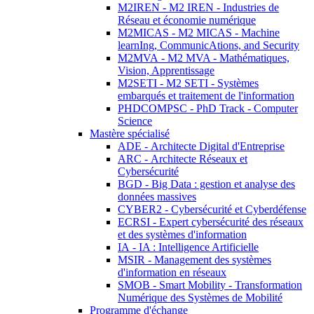
M2IREN - M2 IREN - Industries de
Réseau et économie numérique
M2MICAS - M2 MICAS - Machine
learnIng, CommunicAtions, and Security
M2MVA - M2 MVA - Mathématiques,
Vision, Apprentissage
M2SETI - M2 SETI - Systèmes
embarqués et traitement de l'information
PHDCOMPSC - PhD Track - Computer
Science
Mastère spécialisé
ADE - Architecte Digital d'Entreprise
ARC - Architecte Réseaux et
Cybersécurité
BGD - Big Data : gestion et analyse des
données massives
CYBER2 - Cybersécurité et Cyberdéfense
ECRSI - Expert cybersécurité des réseaux
et des systèmes d'information
IA - IA : Intelligence Artificielle
MSIR - Management des systèmes
d'information en réseaux
SMOB - Smart Mobility - Transformation
Numérique des Systèmes de Mobilité
Programme d'échange