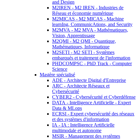
and Design
M2IREN - M2 IREN - Industries de
Réseau et économie numérique
M2MICAS - M2 MICAS - Machine
learnIng, CommunicAtions, and Security
M2MVA - M2 MVA - Mathématiques,
Vision, Apprentissage
M2QMI - M2 QMI - Quantique,
Mathématiques, Informatique
M2SETI - M2 SETI - Systèmes
embarqués et traitement de l'information
PHDCOMPSC - PhD Track - Computer
Science
Mastère spécialisé
ADE - Architecte Digital d'Entreprise
ARC - Architecte Réseaux et
Cybersécurité
CYBER2 - Cybersécurité et Cyberdéfense
DATA - Intelligence Artificielle - Expert
Data & MLops
ECRSI - Expert cybersécurité des réseaux
et des systèmes d'information
IA - IA : Intelligence Artificielle
multimodale et autonome
MSIR - Management des systèmes