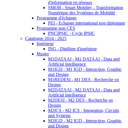
d'information en réseaux
SMOB - Smart Mobility - Transformation
Numérique des Systèmes de Mobilité
Programme d'échange
PEI - Echange international non diplomant
Programme non CES
PNCIPSIC - Cycle IPSIC
Catalogue 2024 - 2025
Ingénieur
ING - Diplôme d'ingénieur
Master
M1DATAAI - M1 DATAAI - Data and
Artificial Intelligence
M1IGD - M1 IGD - Interaction, Graphic
and Design
M1REDESI - M1 DES - Recherche en
Design
M2DATAAI - M2 DATAAI - Data and
Artificial Intelligence
M2DESI - M2 DES - Recherche en
Design
M2ICS - M2 ICS - Integration, Circuits
and Systems
M2IGD - M2 IGD - Interaction, Graphic
and Design