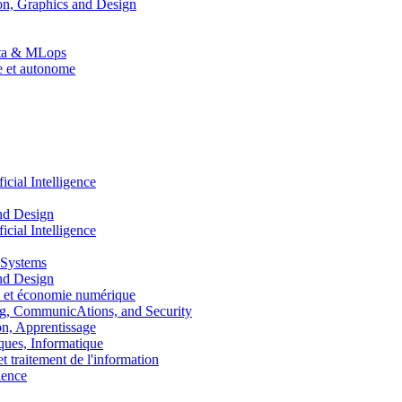
n, Graphics and Design
Data & MLops
le et autonome
ial Intelligence
nd Design
ial Intelligence
 Systems
nd Design
 et économie numérique
, CommunicAtions, and Security
, Apprentissage
ues, Informatique
traitement de l'information
ence