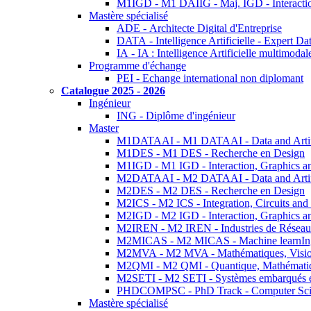
M1IGD - M1 DAIIG - Maj. IGD - Interactio
Mastère spécialisé
ADE - Architecte Digital d'Entreprise
DATA - Intelligence Artificielle - Expert 
IA - IA : Intelligence Artificielle multimoda
Programme d'échange
PEI - Echange international non diplomant
Catalogue 2025 - 2026
Ingénieur
ING - Diplôme d'ingénieur
Master
M1DATAAI - M1 DATAAI - Data and Artific
M1DES - M1 DES - Recherche en Design
M1IGD - M1 IGD - Interaction, Graphics a
M2DATAAI - M2 DATAAI - Data and Artific
M2DES - M2 DES - Recherche en Design
M2ICS - M2 ICS - Integration, Circuits and
M2IGD - M2 IGD - Interaction, Graphics a
M2IREN - M2 IREN - Industries de Réseau
M2MICAS - M2 MICAS - Machine learnIng
M2MVA - M2 MVA - Mathématiques, Vision
M2QMI - M2 QMI - Quantique, Mathématiq
M2SETI - M2 SETI - Systèmes embarqués et 
PHDCOMPSC - PhD Track - Computer Sci
Mastère spécialisé