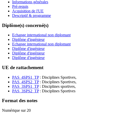
Informations générales
Pré-requis
Acquisition de l'UE
Descriptif & programme
Diplôme(s) concerné(s)
Echange international non diplomant
Diplôme d'ingénieur
Echange international non diplomant
Diplôme d'ingénieur
Diplôme d'ingénieur
Diplôme d'ingénieur
UE de rattachement
PAS_4SPS1_TP
: Disciplines Sportives,
PAS_4SPS2_TP
: Disciplines Sportives,
PAS_3SPS1_TP
: Disciplines sportives,
PAS_3SPS2_TP
: Disciplines Sportives
Format des notes
Numérique sur 20