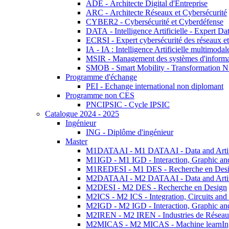
ADE - Architecte Digital d'Entreprise
ARC - Architecte Réseaux et Cybersécurité
CYBER2 - Cybersécurité et Cyberdéfense
DATA - Intelligence Artificielle - Expert 
ECRSI - Expert cybersécurité des réseaux et
IA - IA : Intelligence Artificielle multimoda
MSIR - Management des systèmes d'informa
SMOB - Smart Mobility - Transformation N
Programme d'échange
PEI - Echange international non diplomant
Programme non CES
PNCIPSIC - Cycle IPSIC
Catalogue 2024 - 2025
Ingénieur
ING - Diplôme d'ingénieur
Master
M1DATAAI - M1 DATAAI - Data and Artific
M1IGD - M1 IGD - Interaction, Graphic an
M1REDESI - M1 DES - Recherche en Des
M2DATAAI - M2 DATAAI - Data and Artific
M2DESI - M2 DES - Recherche en Design
M2ICS - M2 ICS - Integration, Circuits and
M2IGD - M2 IGD - Interaction, Graphic an
M2IREN - M2 IREN - Industries de Réseau
M2MICAS - M2 MICAS - Machine learnIng