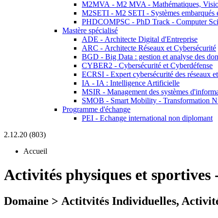
M2MVA - M2 MVA - Mathématiques, Vision
M2SETI - M2 SETI - Systèmes embarqués et 
PHDCOMPSC - PhD Track - Computer Sci
Mastère spécialisé
ADE - Architecte Digital d'Entreprise
ARC - Architecte Réseaux et Cybersécurité
BGD - Big Data : gestion et analyse des do
CYBER2 - Cybersécurité et Cyberdéfense
ECRSI - Expert cybersécurité des réseaux et
IA - IA : Intelligence Artificielle
MSIR - Management des systèmes d'informa
SMOB - Smart Mobility - Transformation N
Programme d'échange
PEI - Echange international non diplomant
2.12.20 (803)
Accueil
Activités physiques et sportives
Domaine > Actitvités Individuelles, Activit