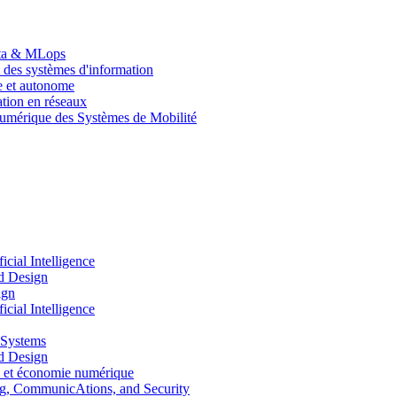
Data & MLops
 des systèmes d'information
le et autonome
tion en réseaux
umérique des Systèmes de Mobilité
ial Intelligence
d Design
ign
ial Intelligence
 Systems
d Design
 et économie numérique
, CommunicAtions, and Security