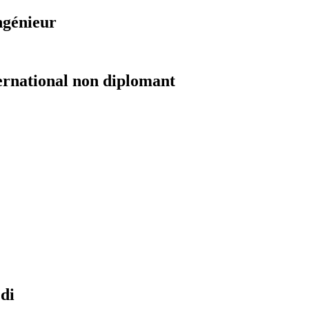
ngénieur
ernational non diplomant
di