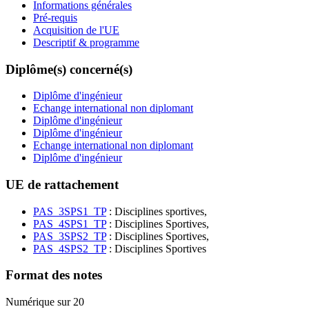
Informations générales
Pré-requis
Acquisition de l'UE
Descriptif & programme
Diplôme(s) concerné(s)
Diplôme d'ingénieur
Echange international non diplomant
Diplôme d'ingénieur
Diplôme d'ingénieur
Echange international non diplomant
Diplôme d'ingénieur
UE de rattachement
PAS_3SPS1_TP
: Disciplines sportives,
PAS_4SPS1_TP
: Disciplines Sportives,
PAS_3SPS2_TP
: Disciplines Sportives,
PAS_4SPS2_TP
: Disciplines Sportives
Format des notes
Numérique sur 20