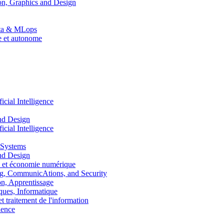
n, Graphics and Design
Data & MLops
le et autonome
ial Intelligence
nd Design
ial Intelligence
 Systems
nd Design
 et économie numérique
, CommunicAtions, and Security
, Apprentissage
ues, Informatique
traitement de l'information
ence