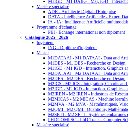
M1IGD - M1 DAIIG - Maj. IGD - Interactio
Mastère spécialisé
ADE - Architecte Digital d'Entreprise
DATA - Intelligence Artificielle - Expert 
IA - IA : Intelligence Artificielle multimoda
Programme d'échange
PEI - Echange international non diplomant
Catalogue 2025 - 2026
Ingénieur
ING - Diplôme d'ingénieur
Master
M1DATAAI - M1 DATAAI - Data and Artific
M1DES - M1 DES - Recherche en Design
M1IGD - M1 IGD - Interaction, Graphics a
M2DATAAI - M2 DATAAI - Data and Artific
M2DES - M2 DES - Recherche en Design
M2ICS - M2 ICS - Integration, Circuits and
M2IGD - M2 IGD - Interaction, Graphics a
M2IREN - M2 IREN - Industries de Réseau
M2MICAS - M2 MICAS - Machine learnIng
M2MVA - M2 MVA - Mathématiques, Vision
M2QMI - M2 QMI - Quantique, Mathématiq
M2SETI - M2 SETI - Systèmes embarqués et 
PHDCOMPSC - PhD Track - Computer Sci
Mastère spécialisé