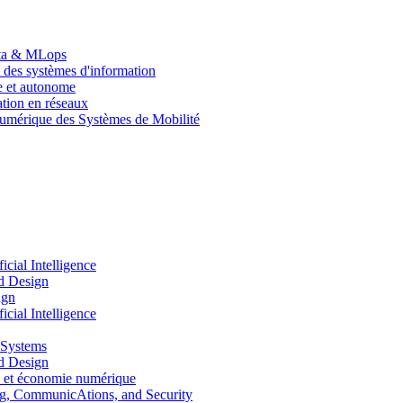
Data & MLops
 des systèmes d'information
le et autonome
tion en réseaux
umérique des Systèmes de Mobilité
ial Intelligence
d Design
ign
ial Intelligence
 Systems
d Design
 et économie numérique
, CommunicAtions, and Security