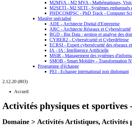
M2MVA - M2 MVA - Mathématiques, Vision
M2SETI - M2 SETI - Systèmes embarqués et 
PHDCOMPSC - PhD Track - Computer Sci
Mastère spécialisé
ADE - Architecte Digital d'Entreprise
ARC - Architecte Réseaux et Cybersécurité
BGD - Big Data : gestion et analyse des do
CYBER2 - Cybersécurité et Cyberdéfense
ECRSI - Expert cybersécurité des réseaux et
IA - IA : Intelligence Artificielle
MSIR - Management des systèmes d'informa
SMOB - Smart Mobility - Transformation N
Programme d'échange
PEI - Echange international non diplomant
2.12.20 (803)
Accueil
Activités physiques et sportives
Domaine > Activités Artistiques, Activités 