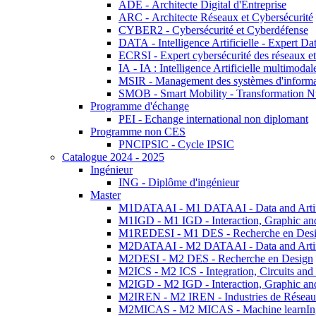
ADE - Architecte Digital d'Entreprise
ARC - Architecte Réseaux et Cybersécurité
CYBER2 - Cybersécurité et Cyberdéfense
DATA - Intelligence Artificielle - Expert 
ECRSI - Expert cybersécurité des réseaux et
IA - IA : Intelligence Artificielle multimoda
MSIR - Management des systèmes d'informa
SMOB - Smart Mobility - Transformation N
Programme d'échange
PEI - Echange international non diplomant
Programme non CES
PNCIPSIC - Cycle IPSIC
Catalogue 2024 - 2025
Ingénieur
ING - Diplôme d'ingénieur
Master
M1DATAAI - M1 DATAAI - Data and Artific
M1IGD - M1 IGD - Interaction, Graphic an
M1REDESI - M1 DES - Recherche en Des
M2DATAAI - M2 DATAAI - Data and Artific
M2DESI - M2 DES - Recherche en Design
M2ICS - M2 ICS - Integration, Circuits and
M2IGD - M2 IGD - Interaction, Graphic an
M2IREN - M2 IREN - Industries de Réseau
M2MICAS - M2 MICAS - Machine learnIng