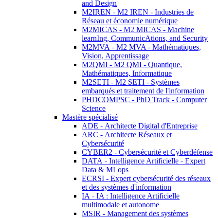
and Design
M2IREN - M2 IREN - Industries de
Réseau et économie numérique
M2MICAS - M2 MICAS - Machine
learnIng, CommunicAtions, and Security
M2MVA - M2 MVA - Mathématiques,
Vision, Apprentissage
M2QMI - M2 QMI - Quantique,
Mathématiques, Informatique
M2SETI - M2 SETI - Systèmes
embarqués et traitement de l'information
PHDCOMPSC - PhD Track - Computer
Science
Mastère spécialisé
ADE - Architecte Digital d'Entreprise
ARC - Architecte Réseaux et
Cybersécurité
CYBER2 - Cybersécurité et Cyberdéfense
DATA - Intelligence Artificielle - Expert
Data & MLops
ECRSI - Expert cybersécurité des réseaux
et des systèmes d'information
IA - IA : Intelligence Artificielle
multimodale et autonome
MSIR - Management des systèmes