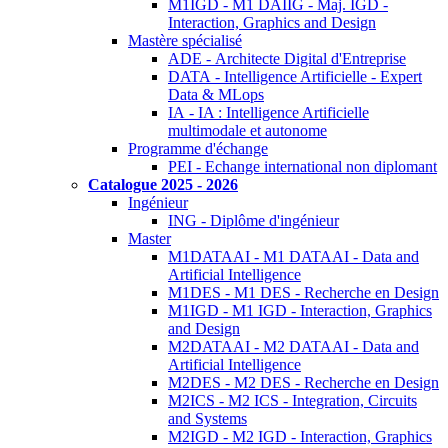
M1IGD - M1 DAIIG - Maj. IGD -
Interaction, Graphics and Design
Mastère spécialisé
ADE - Architecte Digital d'Entreprise
DATA - Intelligence Artificielle - Expert
Data & MLops
IA - IA : Intelligence Artificielle
multimodale et autonome
Programme d'échange
PEI - Echange international non diplomant
Catalogue 2025 - 2026
Ingénieur
ING - Diplôme d'ingénieur
Master
M1DATAAI - M1 DATAAI - Data and
Artificial Intelligence
M1DES - M1 DES - Recherche en Design
M1IGD - M1 IGD - Interaction, Graphics
and Design
M2DATAAI - M2 DATAAI - Data and
Artificial Intelligence
M2DES - M2 DES - Recherche en Design
M2ICS - M2 ICS - Integration, Circuits
and Systems
M2IGD - M2 IGD - Interaction, Graphics