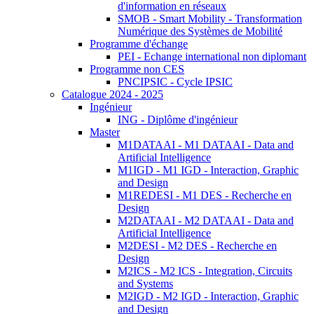
d'information en réseaux
SMOB - Smart Mobility - Transformation
Numérique des Systèmes de Mobilité
Programme d'échange
PEI - Echange international non diplomant
Programme non CES
PNCIPSIC - Cycle IPSIC
Catalogue 2024 - 2025
Ingénieur
ING - Diplôme d'ingénieur
Master
M1DATAAI - M1 DATAAI - Data and
Artificial Intelligence
M1IGD - M1 IGD - Interaction, Graphic
and Design
M1REDESI - M1 DES - Recherche en
Design
M2DATAAI - M2 DATAAI - Data and
Artificial Intelligence
M2DESI - M2 DES - Recherche en
Design
M2ICS - M2 ICS - Integration, Circuits
and Systems
M2IGD - M2 IGD - Interaction, Graphic
and Design