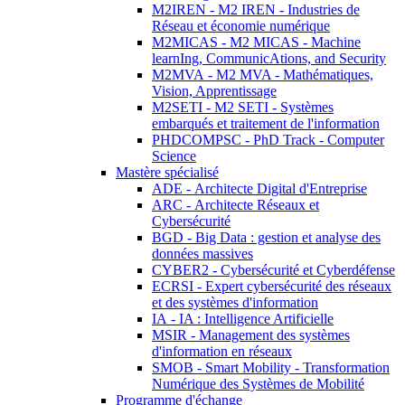
M2IREN - M2 IREN - Industries de
Réseau et économie numérique
M2MICAS - M2 MICAS - Machine
learnIng, CommunicAtions, and Security
M2MVA - M2 MVA - Mathématiques,
Vision, Apprentissage
M2SETI - M2 SETI - Systèmes
embarqués et traitement de l'information
PHDCOMPSC - PhD Track - Computer
Science
Mastère spécialisé
ADE - Architecte Digital d'Entreprise
ARC - Architecte Réseaux et
Cybersécurité
BGD - Big Data : gestion et analyse des
données massives
CYBER2 - Cybersécurité et Cyberdéfense
ECRSI - Expert cybersécurité des réseaux
et des systèmes d'information
IA - IA : Intelligence Artificielle
MSIR - Management des systèmes
d'information en réseaux
SMOB - Smart Mobility - Transformation
Numérique des Systèmes de Mobilité
Programme d'échange